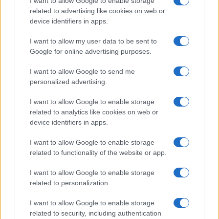
I want to allow Google to enable storage
anche in questo grande Paese, che rappresenta
related to advertising like cookies on web or
ancora uno dei più importanti presidi di libertà
device identifiers in apps.
economica del mondo, dovesse passare il
principio del giusto compenso stabilito da un
I want to allow my user data to be sent to
Google for online advertising purposes.
magistrato, l’Occidente avanzato – già fin troppo
invischiato in una melma ideologica in cui la
I want to allow Google to send me
stessa invidia sociale alimenta perversi
personalized advertising.
meccanismi dirigistici, rallentando l’azione
I want to allow Google to enable storage
spontanea dei vari attori economici – compirebbe
related to analytics like cookies on web or
un ulteriore passo verso
una strisciante
device identifiers in apps.
collettivizzazione del sistema
.
I want to allow Google to enable storage
related to functionality of the website or app.
A quel punto potrebbe anche accadere che un
I want to allow Google to enable storage
novello Lenin americano del terzo millennio, così
related to personalization.
come avviene in Italia da qualche decennio,
decida di salire su un pulpito e gridare con voce
I want to allow Google to enable storage
related to security, including authentication
forte e chiara: tutto il potere ai soviet – togati –