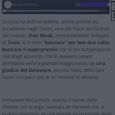
Ascolta l'articolo
0:00
/
--:--
La cosa ha dell’incredibile, anche perché sta
accadendo negli States, uno dei Paesi più liberali
del mondo.
Elon Musk
, amministratore delegato
di
Tesla
, si è visto
“bocciare” per ben due volte
bocciare il superpremio
che si era autoproposto
non dagli azionisti, che lo avevano votato
altrettante volte a grande maggioranza, da
una
giudice del Delaware
, piccolo Stato della East
Coast con poco più di un milione di abitanti.
Kathaleen McCormick, questo il nome della
45enne con la toga, laureata ad Harvard che, a
quanto riportano alcune testate progressiste degli