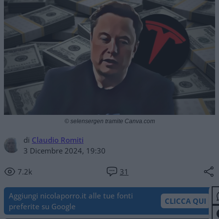
© selensergen tramite Canva.com
di
Claudio Romiti
3 Dicembre 2024, 19:30
7.2k
31
Aggiungi nicolaporro.it alle tue fonti
CLICCA QUI
preferite su Google