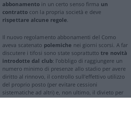
abbonamento
in un certo senso firma
un
contratto
con la propria società e deve
rispettare alcune regole
.
Il nuovo regolamento abbonamenti del Como
aveva scatenato
polemiche
nei giorni scorsi. A far
discutere i tifosi sono state soprattutto
tre novità
introdotte dal club
: l’obbligo di raggiungere un
numero minimo di presenze allo stadio per avere
diritto al rinnovo, il controllo sull’effettivo utilizzo
del proprio posto (per evitare cessioni
sistematiche ad altri) e, non ultimo, il divieto per
gli abbonati di indossare i colori della squadra
avversaria. Regole percepite da molti come troppo
invasive nei confronti di chi un titolo d’accesso lo
ha comunque pagato di tasca propria e che hanno