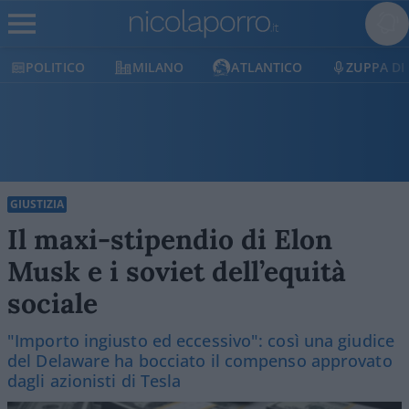
POLITICO
MILANO
ATLANTICO
ZUPPA DI 
GIUSTIZIA
Il maxi-stipendio di Elon
Musk e i soviet dell’equità
sociale
"Importo ingiusto ed eccessivo": così una giudice
del Delaware ha bocciato il compenso approvato
dagli azionisti di Tesla