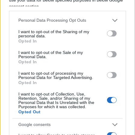
anche in America soffiano molti dei cosiddetti
consent section.
progressisti.
Personal Data Processing Opt Outs
Leggi anche:
I want to opt-out of the Sharing of my
personal data.
Opted In
Ipocrisia sinistra: sbraita su Musk, tace su
Soros
I want to opt-out of the Sale of my
Personal Data.
Cara sinistra, invece di pensare a Musk: apri gli
Opted In
occhi su Zuckerberg
I want to opt-out of processing my
Personal Data for Targeted Advertising.
Opted In
I want to opt-out of Collection, Use,
D’altro canto, al di là degli evidenti sospetti legati
Retention, Sale, and/or Sharing of my
Personal Data that Is Unrelated with the
ad una sorta di ritorsione politica nei riguardi di
Purposes for which it was collected.
uno dei principali collaboratori e sostenitori di
Opted Out
Donald Trump
, rieletto per la seconda volta come
Google consents
inquilino della Casa Bianca, sta di fatto che se