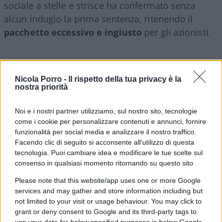
sociale a stelle e strisce ha confermato senza
alcun indugio la prima sentenza, ritenendo il
pacchetto eccessivo e ingiusto
per gli azionisti.
Ovviamente il geniale e multiforme imprenditore
Nicola Porro -
Il rispetto della tua privacy è la
nostra priorità
di origini sudafricane non poteva accettare una
simile deliberazione, commentando in modo
Noi e i nostri partner utilizziamo, sul nostro sito, tecnologie
caustico l’accaduto su X e sottolineando “che sono
come i cookie per personalizzare contenuti e annunci, fornire
gli azionisti a decidere, non i giudici”,
funzionalità per social media e analizzare il nostro traffico.
dichiarandosi pronto a fare appello. Ora, sebbene
Facendo clic di seguito si acconsente all'utilizzo di questa
tecnologia. Puoi cambiare idea e modificare le tue scelte sul
si tratta di una cifra enorme, ben
56 miliardi di
consenso in qualsiasi momento ritornando su questo sito
dollari
, che avrebbero fatto di Musk il dirigente
Please note that this website/app uses one or more Google
più pagato e premiato del globo. Eventualità la
services and may gather and store information including but
quale, ovviamente, avrebbe ulteriormente
not limited to your visit or usage behaviour. You may click to
alimentato
il vento dell’invidia sociale
, su cui
grant or deny consent to Google and its third-party tags to
use your data for below specified purposes in below Google