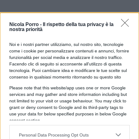
È quindi su quest’ultimi che si può colpire il
Nicola Porro -
Il rispetto della tua privacy è la
tycoon, non certo su whiskey o jeans. Allo stesso
nostra priorità
modo, il tallone d’Achille degli Stati Uniti è il
grande debito pubblico. Per Trump sarebbe un
Noi e i nostri partner utilizziamo, sul nostro sito, tecnologie
come i cookie per personalizzare contenuti e annunci, fornire
problema se l’Europa smettesse di comprare titoli
funzionalità per social media e analizzare il nostro traffico.
del Tesoro americano. Con queste due pistole
Facendo clic di seguito si acconsente all'utilizzo di questa
fumanti sul tavolo,
l’Ue può trattare alla pari
tecnologia. Puoi cambiare idea e modificare le tue scelte sul
consenso in qualsiasi momento ritornando su questo sito
con gli Usa
. E minacciare pure un riavvicinamento
alla Cina, anch’essa ricca di titoli di debito
Please note that this website/app uses one or more Google
services and may gather and store information including but
americani. Trump vuole imporre dazi agli altri
not limited to your visit or usage behaviour. You may click to
Paesi, anche alleati, per ridurre, di importo pari a
grant or deny consent to Google and its third-party tags to
quello che riscuote con i dazi, le imposte dirette e
use your data for below specified purposes in below Google
indirette su persone fisiche e imprese americane.
consent section.
Per tradurlo in italiano, niente più Irpef, Ires e Iva
Personal Data Processing Opt Outs
ma solo dazi per finanziare il Paese. Sarà questo