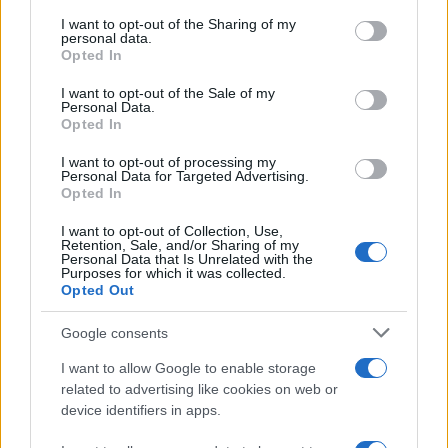
lo schema del futuro che dagli Stati Uniti di oggi si
I want to opt-out of the Sharing of my
personal data.
espande per necessità al resto del mondo? Un
Opted In
cambio di paradigma, di linguaggio, di tutte le
I want to opt-out of the Sale of my
convenzioni su cui fino ad oggi si sono rette le
Personal Data.
Opted In
economie globali. E soprattutto un dubbio… Ma è
possibile un nuovo equilibrio mondiale fondato
I want to opt-out of processing my
Personal Data for Targeted Advertising.
sui dazi, dopo circa 80 anni di sviluppo e
Opted In
prosperità basati su un equilibrio esattamente
I want to opt-out of Collection, Use,
opposto?
Retention, Sale, and/or Sharing of my
Personal Data that Is Unrelated with the
Purposes for which it was collected.
Opted Out
Al momento, ciò che impatta di più sull’economia
globale, in negativo, è
l’incertezza portata da
Google consents
Trump
. La sua imprevedibilità destabilizza
I want to allow Google to enable storage
mercati, investitori, imprese e famiglie che non
related to advertising like cookies on web or
sapendo a cosa andranno incontro sospendono
device identifiers in apps.
ogni decisione di investimento o spesa. La