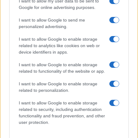
I want to allow my user data to be sent to
precarietà delle aspettative paralizza anche i
Google for online advertising purposes.
democratici, del tutto assenti fino ad oggi dal
dibattito, Biden, Obama e Clinton in primis. Solo
I want to allow Google to send me
personalized advertising.
la Corte suprema batte un colpo. È pur vero che è
ancora troppo presto per giudicare, gli effetti della
I want to allow Google to enable storage
nuova politica americana si vedranno nel lungo
related to analytics like cookies on web or
device identifiers in apps.
termine. Per questo nel suo primo discorso sullo
Stato dell’Unione al Congresso martedì scorso,
I want to allow Google to enable storage
Trump ha chiesto agli americani di avere pazienza.
related to functionality of the website or app.
Il presidente Usa punta tutto sulla pace in
I want to allow Google to enable storage
Ucraina e magari in Medio Oriente
: se riesce a
related to personalization.
far finire le guerre, l’inflazione crollerebbe e
potrebbe compensare altre forme di “sconto” sul
I want to allow Google to enable storage
related to security, including authentication
futuro. Soprattutto, se Trump sarà il grande
functionality and fraud prevention, and other
pacificatore avrà carta bianca su tutto il resto. C’è
user protection.
un solo elemento che può giocare contro di lui:
l’impossibilità di candidarsi ancora.