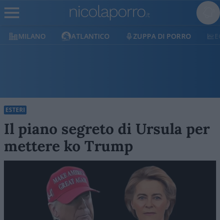
MILANO
ATLANTICO
ZUPPA DI PORRO
E
ESTERI
Il piano segreto di Ursula per
mettere ko Trump