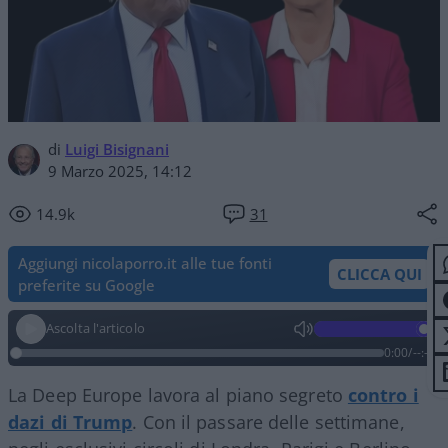
di
Luigi Bisignani
9 Marzo 2025, 14:12
14.9k
31
Aggiungi nicolaporro.it alle tue fonti
CLICCA QUI
preferite su Google
Ascolta l'articolo
0:00
/
--:--
La Deep Europe lavora al piano segreto
contro i
dazi di Trump
. Con il passare delle settimane,