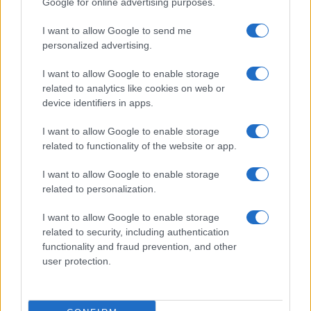
Google for online advertising purposes.
VII Commissiona Para Opportunità, che vuole
aprire al voto di tutt***, in particolara degli
I want to allow Google to send me
personalized advertising.
extracomunitara, che ormai sono maggioranza
nella città di Dante, e se lo dice lei c’hai da crede,
I want to allow Google to enable storage
come diceva il Frate Cipolla di Alberto Sordi, e
related to analytics like cookies on web or
device identifiers in apps.
conclude rivolgendosi ai locali come “indigeni
bianchi”. Che, al di là del
lievissimo retrogusto
I want to allow Google to enable storage
controrazzista
, ma proprio un sospiro,
related to functionality of the website or app.
delicatissimo, assume la sinistra colorazione di
I want to allow Google to enable storage
una tragica autoironia non percepita, dato che la
related to personalization.
consigliora si chiama Bianchi, Donata Bianchi.
Donata Indigena. A Caval Donata non si guarda in
I want to allow Google to enable storage
related to security, including authentication
bocca, così non si sente quello che dice.
functionality and fraud prevention, and other
user protection.
Da parte sua, ripassiamo il valico e torniamo sotto