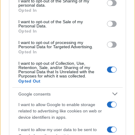
insomma si sente né carne né pesce, al massimo
I want to opt-out of the Sharing of my
personal data.
frittomisto, tu sei tenuto a sintonizzarti con
Opted In
adeguato segno grafico (e perché no una
I want to opt-out of the Sale of my
emoticon a culo per aria?, per dire, che almeno
Personal Data.
Opted In
risolve tutto e poi è icastica).
I want to opt-out of processing my
Personal Data for Targeted Advertising.
E via smarronando,
senza un domani e senza un
Opted In
perché
. Quando la burocrazia, comunisticamente,
I want to opt-out of Collection, Use,
è tutto e si punta a farne una foresta di pazzia.
Retention, Sale, and/or Sharing of my
Personal Data that Is Unrelated with the
Quando si è nati per complicare le cose. Quando
Purposes for which it was collected.
Opted Out
invece di andare al sodo, al concreto, si girotonda
sul sesso degli angeli. Non dire quello che stai per
Google consents
dire, che dopo arrivano i quereloni. Non farlo. Dì
I want to allow Google to enable storage
solo, se vuoi, se puoi, che queste son le priorità of
related to advertising like cookies on web or
the Piddy. Dopo Elly, solo Emily. Anzi no, c’è pure
device identifiers in apps.
la degna omologa fiorentina, consigliera
I want to allow my user data to be sent to
comunala de I Piddì fiorentino, presidentA della