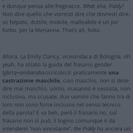
e dunque pensa alle fregnacce.
What else, Piddy?
Non dire quello che vorresti dire che dovresti dire,
sii felpato, duttile, mobile, malleabile e un po’
furbo, per la Marianna. That’s all, folks.
Allora. La Emily Clancy, vicesindaca di Bologna, oh
yeah, ha stilato la guida del frasario gender
lgbrtq+ambarabacicciccòccò
: praticamente
una
castrazione maschile
, ciao maschio, non si deve
dire mai maschio, uomo, masannò è sessista, non
inclusivo, ma scusate, due uomini che fanno tra di
loro non sono forse inclusivi nel senso tecnico
della parola? E va beh, però il frasario no, sul
frasario non si può; il bigino comunque è da
intendersi “non vincolante”,
the Piddy
ha ancora un