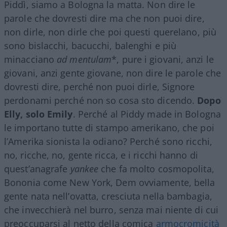
Piddì, siamo a Bologna la matta. Non dire le
parole che dovresti dire ma che non puoi dire,
non dirle, non dirle che poi questi querelano, più
sono bislacchi, bacucchi, balenghi e più
minacciano
ad mentulam
*, pure i giovani, anzi le
giovani, anzi gente giovane, non dire le parole che
dovresti dire, perché non puoi dirle, Signore
perdonami perché non so cosa sto dicendo.
Dopo
Elly, solo Emily
. Perché al Piddy made in Bologna
le importano tutte di stampo amerikano, che poi
l’Amerika sionista la odiano? Perché sono ricchi,
no, ricche, no, gente ricca, e i ricchi hanno di
quest’anagrafe
yankee
che fa molto cosmopolita,
Bononia come New York, Dem ovviamente, bella
gente nata nell’ovatta, cresciuta nella bambagia,
che invecchierà nel burro, senza mai niente di cui
preoccuparsi al netto della comica
armocromicità