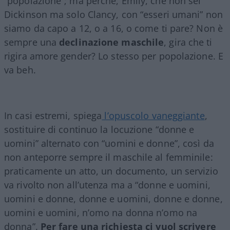
“popolazione”; ma perché, Emily, che non sei
Dickinson ma solo Clancy, con “esseri umani” non
siamo da capo a 12, o a 16, o come ti pare? Non è
sempre una
declinazione maschile
, gira che ti
rigira amore gender? Lo stesso per popolazione. E
va beh.
In casi estremi, spiega
l’opuscolo vaneggiante
,
sostituire di continuo la locuzione “donne e
uomini” alternato con “uomini e donne”, così da
non anteporre sempre il maschile al femminile:
praticamente un atto, un documento, un servizio
va rivolto non all’utenza ma a “donne e uomini,
uomini e donne, donne e uomini, donne e donne,
uomini e uomini, n’omo na donna n’omo na
donna”.
Per fare una richiesta ci vuol scrivere