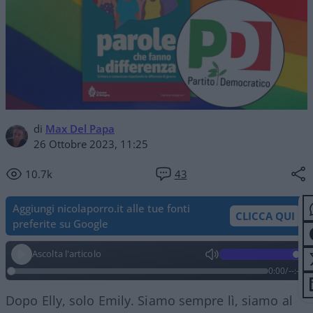
di
Max Del Papa
26 Ottobre 2023, 11:25
10.7k
43
Aggiungi nicolaporro.it alle tue fonti
CLICCA QUI
preferite su Google
Ascolta l'articolo
0:00
/
--:--
Dopo Elly, solo Emily. Siamo sempre lì, siamo al