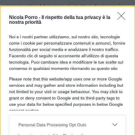
un romanzo
.
Ad maiora
, si invita a declinare la
carica al femminile quando la posizione è
Nicola Porro -
Il rispetto della tua privacy è la
occupata da una donna, quindi: sindaca,
nostra priorità
assessora, consigliora, e non si capisce allora
Noi e i nostri partner utilizziamo, sul nostro sito, tecnologie
però perché “la” presidente anziché uno
come i cookie per personalizzare contenuti e annunci, fornire
squillante, perentorio, stentoreo presidenta: le
funzionalità per social media e analizzare il nostro traffico.
cose o le fai bene o non le fai, no? Cos’è,
Facendo clic di seguito si acconsente all'utilizzo di questa
presidenta suona male? Ma qui mica si fa la
tecnologia. Puoi cambiare idea e modificare le tue scelte sul
consenso in qualsiasi momento ritornando su questo sito
Crusca (anche se la si mangia), qui si fa politica! E,
mi raccomando,
largo uso ed abuso di asterisco e
Please note that this website/app uses one or more Google
services and may gather and store information including but
schwa
, su un presupposto di logica scintillante:
not limited to your visit or usage behaviour. You may click to
siccome che nella lingua italiana non è prevista la
grant or deny consent to Google and its third-party tags to
declinazione neutra, allora soccorrono i disegnini,
use your data for below specified purposes in below Google
i simbolini di impostazione psichiatrica: nel senso
consent section.
che se qualchedun* si
percepisce di un certo
Personal Data Processing Opt Outs
genere
, o meglio non sa di che genere percepirsi,