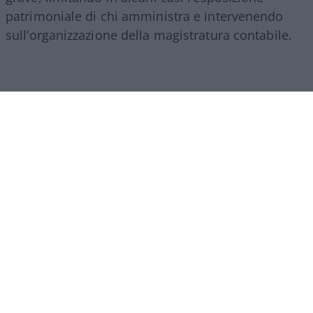
patrimoniale di chi amministra e intervenendo
sull’organizzazione della magistratura contabile.
Obiettivi comprensibili, ma forse come si ripete
sempre in questi casi era l’occasione per fare di
più. I veri problemi della Corte non finiscono