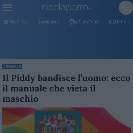
MILANO
ATLANTICO
ZUPPA DI PORRO
E
CRONACA
Il Piddy bandisce l’uomo: ecco
il manuale che vieta il
maschio