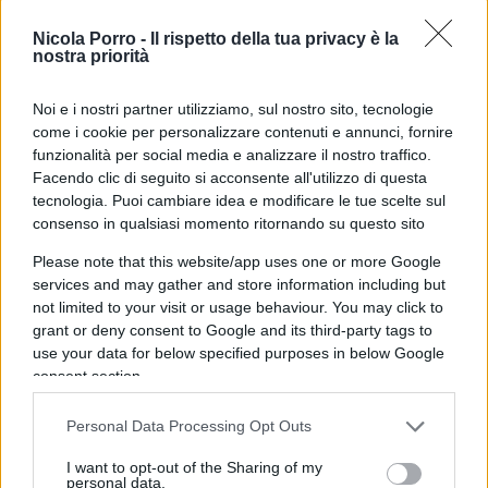
di pensiero, e di pensiero etico, per giunta.
Nicola Porro -
Il rispetto della tua privacy è la
nostra priorità
L’Europa ha già commesso errori nella gestione,
Noi e i nostri partner utilizziamo, sul nostro sito, tecnologie
ad esempio,
del green deal
, mi auguro che non
come i cookie per personalizzare contenuti e annunci, fornire
funzionalità per social media e analizzare il nostro traffico.
commetta gli stessi errori sul fronte
Facendo clic di seguito si acconsente all'utilizzo di questa
dell’intelligenza artificiale, soprattutto
tecnologia. Puoi cambiare idea e modificare le tue scelte sul
sottovalutando le implicazioni etiche,
consenso in qualsiasi momento ritornando su questo sito
antropologiche e sociologiche. Invito tutti a porre
Please note that this website/app uses one or more Google
grande attenzione, perché sull’onda
services and may gather and store information including but
dell’Intelligenza artificiale, non siano gettati soldi
not limited to your visit or usage behaviour. You may click to
grant or deny consent to Google and its third-party tags to
pubblici, come avvenuto con il green deal, e non
use your data for below specified purposes in below Google
si vadano a mettere in ginocchio sistemi di
consent section.
produzione, sacrificando posti di lavoro.
Personal Data Processing Opt Outs
Leggi anche:
I want to opt-out of the Sharing of my
personal data.