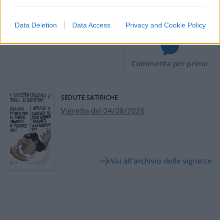
#INTELLIGENZA ARTIFICIALE
#LEONE XIV
Data Deletion
Data Access
Privacy and Cookie Policy
Commenta per primo
SEDUTE SATIRICHE
Vignetta del 04/08/2026
Vai all'archivio delle vignette