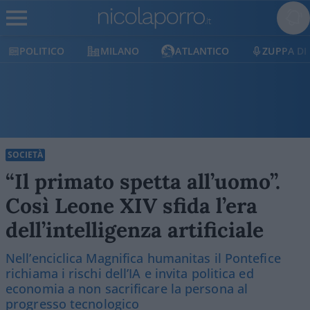
POLITICO
MILANO
ATLANTICO
ZUPPA DI
SOCIETÀ
“Il primato spetta all’uomo”.
Così Leone XIV sfida l’era
dell’intelligenza artificiale
Nell’enciclica Magnifica humanitas il Pontefice
richiama i rischi dell’IA e invita politica ed
economia a non sacrificare la persona al
progresso tecnologico