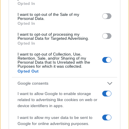
Opted In
Il Green Deal si inceppa: Bruxelles scopre i
I want to opt-out of the Sale of my
limiti delle auto elettriche
Personal Data.
Opted In
Perché non dobbiamo temere l’intelligenza
artificiale
I want to opt-out of processing my
Personal Data for Targeted Advertising.
Opted In
I want to opt-out of Collection, Use,
È vero che
le macchine hanno sostituito l’uomo
Retention, Sale, and/or Sharing of my
Personal Data that Is Unrelated with the
nelle fabbriche
, questo fin dallo scoppio della
Purposes for which it was collected.
Opted Out
Rivoluzione industriale, e infatti Leone XIII
intervenne con la Rerum novarum. Con
Google consents
l’Intelligenza artificiale il discorso è
I want to allow Google to enable storage
profondamente diverso: non si tratta solo di
related to advertising like cookies on web or
sostituire l’uomo nel lavoro e nella produzione,
device identifiers in apps.
quanto piuttosto di sostituire l’uomo nella sua
I want to allow my user data to be sent to
capacità di pensiero con tutte le sue conseguenze.
Google for online advertising purposes.