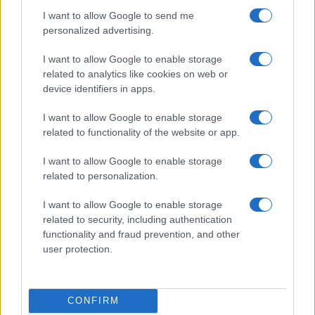
I want to allow Google to send me
Ecco perchè invito l’Italia e l’Europa a considerare
personalized advertising.
tutti
gli aspetti legati all’intelligenza artificiale,
non ultimo quello che riguarda i sistemi
I want to allow Google to enable storage
related to analytics like cookies on web or
economici. Ma anche su questo fronte la dottrina
device identifiers in apps.
sociale della Chiesa insegna che sempre deve
essere posto al centro l’uomo, non la macchina,
I want to allow Google to enable storage
related to functionality of the website or app.
non gli strumenti che sono in grado di riprodurre
la mente umana.
I want to allow Google to enable storage
related to personalization.
I want to allow Google to enable storage
Suor Anna Monia Alfieri, 23 giugno 2026
related to security, including authentication
functionality and fraud prevention, and other
user protection.
Nicolaporro.it è anche su Whatsapp. È
sufficiente
cliccare qui
per iscriversi al canale ed
essere sempre aggiornati (gratis).
CONFIRM