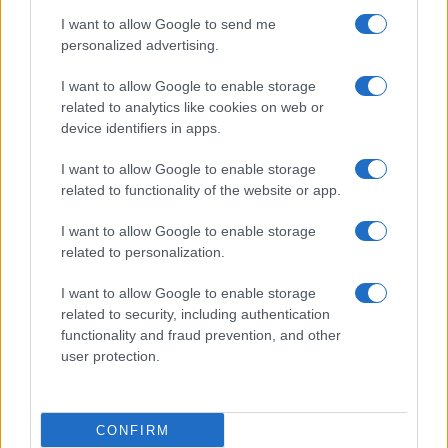
Caso Orlandi, Leone XIV corre ai
ripari
I want to allow Google to send me
personalized advertising.
di
Salvatore Di Bartolo
I want to allow Google to enable storage
7.5k
27 Giugno 2025, 17:00
related to analytics like cookies on web or
device identifiers in apps.
I want to allow Google to enable storage
related to functionality of the website or app.
I want to allow Google to enable storage
related to personalization.
I want to allow Google to enable storage
related to security, including authentication
functionality and fraud prevention, and other
user protection.
Leone XIV c’ha preso gusto: altro
CONFIRM