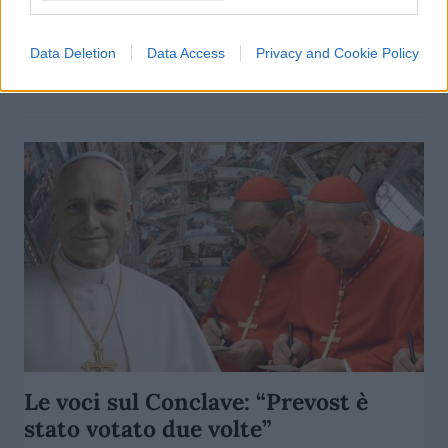
colpo al regno di Bergoglio
Data Deletion
Data Access
Privacy and Cookie Policy
di
Alessandro Bonelli
26.5k
18 Giugno 2025, 18:30
Le voci sul Conclave: “Prevost è
stato votato due volte”