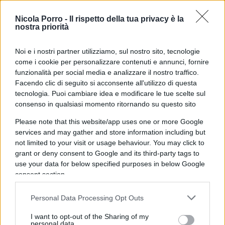
Nicola Porro -
Il rispetto della tua privacy è la
Il Magistero cattolico per
nostra priorità
rispondere alle sfide dell’IA
Noi e i nostri partner utilizziamo, sul nostro sito, tecnologie
come i cookie per personalizzare contenuti e annunci, fornire
di
Luigi Trisolino
4.5k
funzionalità per social media e analizzare il nostro traffico.
18 Gennaio 2026, 5:57
Facendo clic di seguito si acconsente all'utilizzo di questa
tecnologia. Puoi cambiare idea e modificare le tue scelte sul
consenso in qualsiasi momento ritornando su questo sito
Please note that this website/app uses one or more Google
services and may gather and store information including but
not limited to your visit or usage behaviour. You may click to
grant or deny consent to Google and its third-party tags to
use your data for below specified purposes in below Google
consent section.
Personal Data Processing Opt Outs
I want to opt-out of the Sharing of my
personal data.