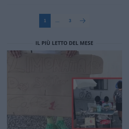
1
…
3
IL PIÙ LETTO DEL MESE