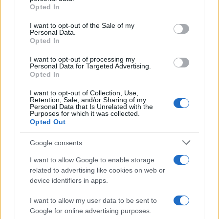
Opted In
Il libro nero sulla sanità vaticana
che fa tremare Leone XIV
I want to opt-out of the Sale of my
Personal Data.
Opted In
di
Luigi Bisignani
7.7k
I want to opt-out of processing my
7 Dicembre 2025, 14:03
Personal Data for Targeted Advertising.
Opted In
I want to opt-out of Collection, Use,
Retention, Sale, and/or Sharing of my
Personal Data that Is Unrelated with the
Purposes for which it was collected.
Opted Out
Google consents
I want to allow Google to enable storage
related to advertising like cookies on web or
device identifiers in apps.
I want to allow my user data to be sent to
Google for online advertising purposes.