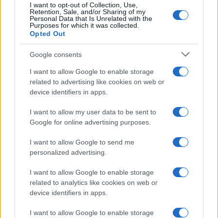
quelli che verranno creati nella progettazione,
I want to opt-out of Collection, Use,
nella manutenzione, nel software, nella logistica.
Retention, Sale, and/or Sharing of my
Personal Data that Is Unrelated with the
Gli autori chiamano questi effetti «vantaggi
Purposes for which it was collected.
Opted Out
invisibili». Ed è una definizione perfetta. Perché la
politica vive di ciò che si vede, mentre l’economia
Google consents
produce spesso risultati che si vedranno soltanto
I want to allow Google to enable storage
domani. L’esempio dell’automobile è
related to advertising like cookies on web or
particolarmente efficace. A prima vista sostituisce
device identifiers in apps.
il cavallo e distrugge un intero ecosistema
I want to allow my user data to be sent to
economico. Ma subito dopo genera industrie
Google for online advertising purposes.
completamente nuove: pneumatici, carburanti,
I want to allow Google to send me
officine, infrastrutture, assicurazioni, finanza.
personalized advertising.
Persino il modo di abitare cambia. Nascono le
periferie moderne, aumenta la mobilità,
si amplia
I want to allow Google to enable storage
la libertà individuale
. Il punto non è che
related to analytics like cookies on web or
device identifiers in apps.
nessuno perde. Il punto è che la società nel suo
complesso guadagna.
I want to allow Google to enable storage