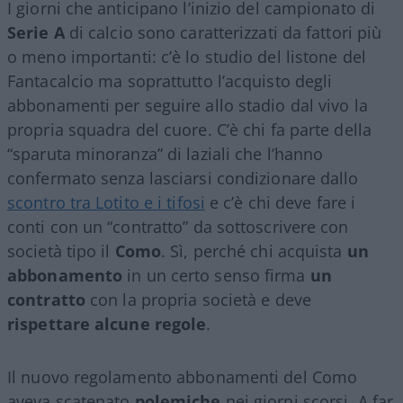
I giorni che anticipano l’inizio del campionato di
Serie A
di calcio sono caratterizzati da fattori più
o meno importanti: c’è lo studio del listone del
Fantacalcio ma soprattutto l’acquisto degli
abbonamenti per seguire allo stadio dal vivo la
propria squadra del cuore. C’è chi fa parte della
“sparuta minoranza” di laziali che l’hanno
confermato senza lasciarsi condizionare dallo
scontro tra Lotito e i tifosi
e c’è chi deve fare i
conti con un “contratto” da sottoscrivere con
società tipo il
Como
. Sì, perché chi acquista
un
abbonamento
in un certo senso firma
un
contratto
con la propria società e deve
rispettare alcune regole
.
Il nuovo regolamento abbonamenti del Como
aveva scatenato
polemiche
nei giorni scorsi. A far