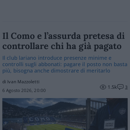
Il Como e l’assurda pretesa di
controllare chi ha già pagato
Il club lariano introduce presenze minime e
controlli sugli abbonati: pagare il posto non basta
più, bisogna anche dimostrare di meritarlo
di Ivan Mazzoletti
1.5k
3
6 Agosto 2026, 20:00