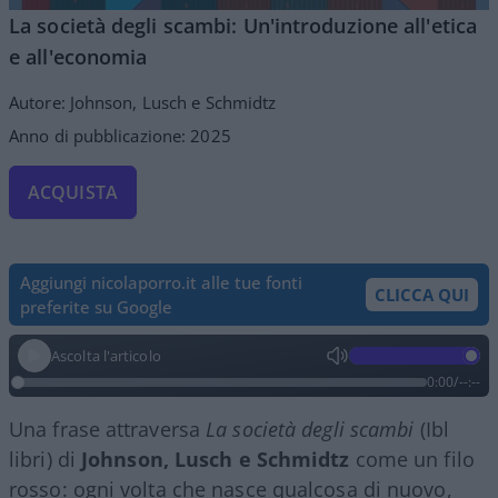
La società degli scambi: Un'introduzione all'etica
e all'economia
Autore: Johnson, Lusch e Schmidtz
Anno di pubblicazione: 2025
ACQUISTA
Aggiungi nicolaporro.it alle tue fonti
CLICCA QUI
preferite su Google
Ascolta l'articolo
0:00
/
--:--
Una frase attraversa
La società degli scambi
(Ibl
libri) di
Johnson, Lusch e Schmidtz
come un filo
rosso: ogni volta che nasce qualcosa di nuovo,