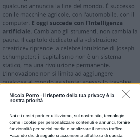
qualcuno annuncia la fine del mondo. È successo
con le macchine agricole, con l’automobile, con il
computer.
E oggi succede con l’Intelligenza
artificiale
. Cambiano gli strumenti, non cambia la
paura. Il capitolo dedicato alla «distruzione
creatrice» riprende la celebre intuizione di Joseph
Schumpeter: il capitalismo non è un sistema
statico, ma una rivoluzione permanente.
L’innovazione non si limita ad aggiungere
qualcosa al mondo esistente; spesso lo travolge.
Elimina attività, rende obsolete professioni,
Nicola Porro -
Il rispetto della tua privacy è la
spazza via imprese che fino al giorno prima
nostra priorità
sembravano inattaccabili.
È il lato duro del
progresso
. Ma è anche il motivo per cui le società
Noi e i nostri partner utilizziamo, sul nostro sito, tecnologie
come i cookie per personalizzare contenuti e annunci, fornire
prosperano.
funzionalità per social media e analizzare il nostro traffico.
Facendo clic di seguito si acconsente all'utilizzo di questa