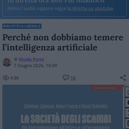
Attiva l'audio oppure segui
la diretta su youtube
BIBLIOTECA LIBERALE
Perché non dobbiamo temere
l’intelligenza artificiale
di
Nicola Porro
7 Giugno 2026, 16:00
4.8k
16