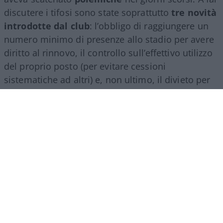
discutere i tifosi sono state soprattutto
tre novità
introdotte dal club
: l’obbligo di raggiungere un
numero minimo di presenze allo stadio per avere
diritto al rinnovo, il controllo sull’effettivo utilizzo
del proprio posto (per evitare cessioni
sistematiche ad altri) e, non ultimo, il divieto per
gli abbonati di indossare i colori della squadra
avversaria. Regole percepite da molti come troppo
invasive nei confronti di chi un titolo d’accesso lo
ha comunque pagato di tasca propria e che hanno
alimentato il sospetto (poi rivelatosi in parte
infondato) che il club potesse arrivare a ritirare
l’abbonamento nel corso della stessa stagione.