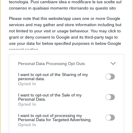
tecnologia. Puoi cambiare idea e modificare le tue scelte sul
consenso in qualsiasi momento ritornando su questo sito
Gli autori raccontano un meccanismo che la
politica e il dibattito pubblico tendono
Please note that this website/app uses one or more Google
services and may gather and store information including but
sistematicamente a ignorare. Quando un settore
not limited to your visit or usage behaviour. You may click to
entra in crisi, i perdenti sono immediatamente
grant or deny consent to Google and its third-party tags to
visibili. Quando nasce un settore nuovo, i vincitori
use your data for below specified purposes in below Google
consent section.
ancora non esistono. E così i primi finiscono sui
giornali, i secondi no. Tutti piangono i produttori
Personal Data Processing Opt Outs
di frustini quando arrivano le automobili; nessuno
racconta i meccanici, i gommisti, i costruttori di
I want to opt-out of the Sharing of my
personal data.
strade, gli assicuratori e i concessionari che
Opted In
nasceranno grazie a quelle stesse automobili.
I want to opt-out of the Sale of my
Personal Data.
Opted In
È il grande errore di prospettiva
che vediamo
I want to opt-out of processing my
ancora oggi. Quando una fabbrica automatizza, si
Personal Data for Targeted Advertising.
contano i posti persi. Molto più difficile contare
Opted In