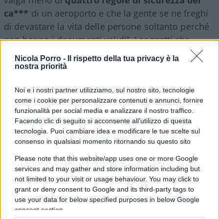
ca***
di un aeroporto e che la gente se ne freghi
di devastare la vita delle persone soltanto perché
non hanno i documenti validi”. I soggetti che
hanno bloccato l’aereo sono stati fermati, ma il
Nicola Porro -
Il rispetto della tua privacy è la
loro intento è riuscito: il comandante ha infatti
nostra priorità
deciso di far sbarcare lo straniero che avrebbe
Noi e i nostri partner utilizziamo, sul nostro sito, tecnologie
dovuto essere espulso, per poi far partire il volo
come i cookie per personalizzare contenuti e annunci, fornire
con un’ora e venti di ritardo.
funzionalità per social media e analizzare il nostro traffico.
Facendo clic di seguito si acconsente all'utilizzo di questa
tecnologia. Puoi cambiare idea e modificare le tue scelte sul
Video
consenso in qualsiasi momento ritornando su questo sito
Player
Please note that this website/app uses one or more Google
services and may gather and store information including but
not limited to your visit or usage behaviour. You may click to
grant or deny consent to Google and its third-party tags to
use your data for below specified purposes in below Google
consent section.