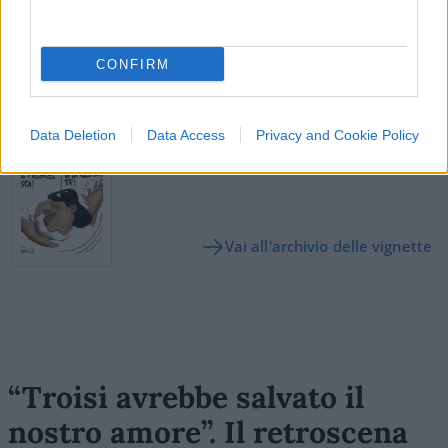
42
Leggi i commenti
CONFIRM
SEDUTE SATIRICHE
Data Deletion
Data Access
Privacy and Cookie Policy
Vignetta del 04/08/2026
Vai all'archivio delle vignette
“Troisi avrebbe salvato il
nostro amore”. Il retroscena