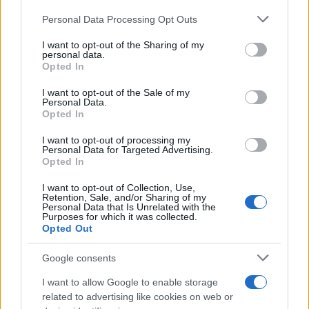
Personal Data Processing Opt Outs
00:00
01:05
I want to opt-out of the Sharing of my
personal data.
Come detto, gli anarchici
stavano cercando di
Opted In
impedire l’espulsione di Jamal
, ma hanno
I want to opt-out of the Sale of my
sbagliato aeroporto. “Jamal ha chiamato
Personal Data.
Opted In
dall’aeroporto di Casablanca – si legge sui profili
social degli antagonisti –
È stato espulso in
I want to opt-out of processing my
Personal Data for Targeted Advertising.
Marocco
ed è stato deportato dall’aeroporto di
Opted In
Bologna”. Con ogni probabilità, dunque, il raid di
I want to opt-out of Collection, Use,
Malpensa “ha impedito la deportazione di un’altra
Retention, Sale, and/or Sharing of my
Personal Data that Is Unrelated with the
persona”.
Purposes for which it was collected.
Opted Out
Google consents
“I risultati non tardano ad arrivare – commenta
I want to allow Google to enable storage
Pasquale Griesi
, coordinatore nazionale per i
related to advertising like cookies on web or