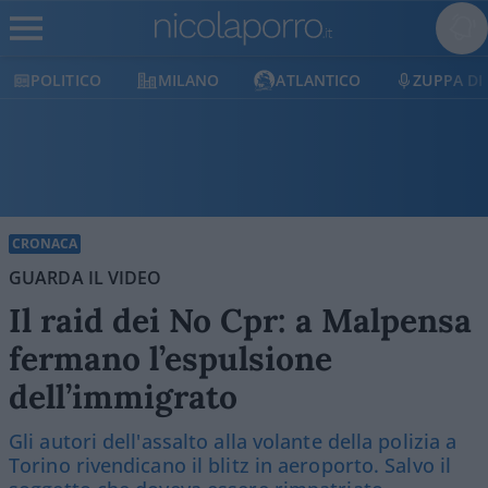
LITICO
MILANO
ATLANTICO
ZUPPA DI PORR
CRONACA
GUARDA IL VIDEO
Il raid dei No Cpr: a Malpensa
fermano l’espulsione
dell’immigrato
Gli autori dell'assalto alla volante della polizia a
Torino rivendicano il blitz in aeroporto. Salvo il