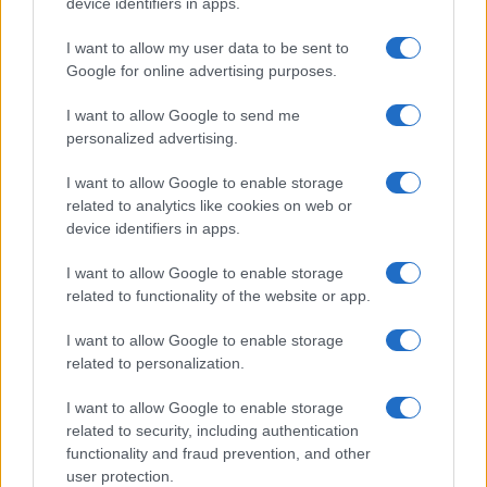
reparti mobili Fsp Polizia di Stato – Protetti dai
device identifiers in apps.
‘c
attivi maestri’, quattro
amici
anarchici
I want to allow my user data to be sent to
raggiungono a
Malpensa
la corsia di rullaggio,
Google for online advertising purposes.
bloccano un
aereo
dell’Air Maroc e costringono il
I want to allow Google to send me
pilota a far sbarcare un
marocchino
con
personalized advertising.
espulsione
dal territorio italiano”.
I want to allow Google to enable storage
related to analytics like cookies on web or
Franco Lodige, 21 marzo 2024
device identifiers in apps.
I want to allow Google to enable storage
related to functionality of the website or app.
Nicolaporro.it è anche su Whatsapp. È sufficiente
cliccare qui
per iscriversi al canale ed essere sempre
I want to allow Google to enable storage
related to personalization.
aggiornati (gratis).
I want to allow Google to enable storage
related to security, including authentication
#CLANDESTINI
#CPR
#MIGRANTI
functionality and fraud prevention, and other
user protection.