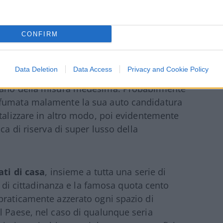
CONFIRM
o ci invidia, aveva perfettamente compreso
che la misura radioattiva stava producendo a
Data Deletion
Data Access
Privacy and Cookie Policy
rta non doveva barcamenarsi con le alchimie
niano della misura medesima. Probabilmente
sfumata malamente la sua auto candidatura
italizzare in altro modo, poi evidentemente
ca di riserva di super lusso della
ti di casa
, insieme a tutta una serie di
to di cittadinanza e la famosa quota cento
praticamente azzerato ogni spazio di
l Paese, nel caso di qualunque seria