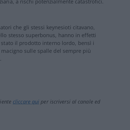
aria, a rischi potenzialmente catastrofici.
catori che gli stessi keynesioti citavano,
ello stesso superbonus, hanno in effetti
stato il prodotto interno lordo, bensì i
n macigno sulle spalle del sempre più
.
ciente
cliccare qui
per iscriversi al canale ed