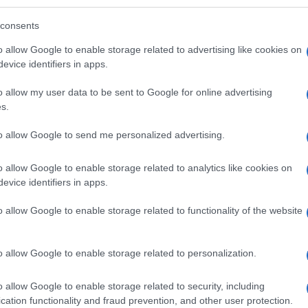
sti dovrebbero andarsi a nascondere per
consents
o allow Google to enable storage related to advertising like cookies on
evice identifiers in apps.
e
Mario Draghi
dovrebbe fare ammenda,
o allow my user data to be sent to Google for online advertising
questa follia keynesiota quando era al
s.
aggio di sterilizzarne profondamente le
to allow Google to send me personalized advertising.
ta facendo, con una certa fatica, l’attuale
o allow Google to enable storage related to analytics like cookies on
evice identifiers in apps.
iceva nel
maggio 2022
per rendersene
o allow Google to enable storage related to functionality of the website
icativo espresso in un discorso pronunciato
opei: “Il nostro governo è nato come
o allow Google to enable storage related to personalization.
ere d’accordo sul
Superbonus del 110%
e
to provvedimento, con il quale “il costo di
o allow Google to enable storage related to security, including
zi degli investimenti sono più che tripli
cation functionality and fraud prevention, and other user protection.