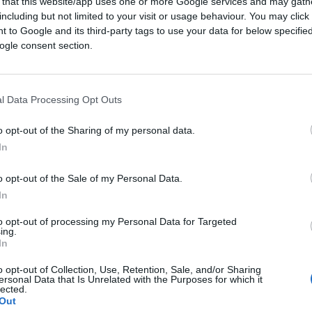
 that this website/app uses one or more Google services and may gath
riamente “radioattiva” la più costosa e
including but not limited to your visit or usage behaviour. You may click 
 to Google and its third-party tags to use your data for below specifi
ni, ai tempi del Conte lider maximo che ci
ogle consent section.
iati a reti unificate. Tant’è che secondo le
avando sui conti pubblici per la bazzecola di
l Data Processing Opt Outs
egralmente l’efficace intervento di
Daniele
o opt-out of the Sharing of my personal data.
In
ente puntata di
Stasera Italia
, in onda su
, perché ci sono due persone sparite
o opt-out of the Sale of my Personal Data.
 presidente del Consiglio del governo che varò
In
tieri
, attualmente sindaco di Roma
to opt-out of processing my Personal Data for Targeted
omia. Quando fu fatto il provvedimento,
ing.
esa, sapete che copertura avevano
In
tutto? Per il primo anno 62 milioni, cioè un
o opt-out of Collection, Use, Retention, Sale, and/or Sharing
ersonal Data that Is Unrelated with the Purposes for which it
ne al quarto anno due miliardi. Cioè avevano
lected.
 è di un mese e mezzo, voi capite che –
Out