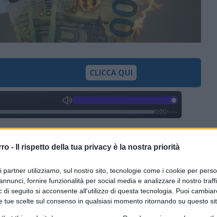
CLICCA QUI
0:00
/
--:--
i
governo
ha trovato un accordo per
imento ad hoc, per concedere una proroga
rro -
Il rispetto della tua privacy è la nostra priorità
bbia completato almeno il 70% dei lavori
ri partner utilizziamo, sul nostro sito, tecnologie come i cookie per pers
annunci, fornire funzionalità per social media e analizzare il nostro traff
 di seguito si acconsente all'utilizzo di questa tecnologia. Puoi cambiar
e tue scelte sul consenso in qualsiasi momento ritornando su questo si
a Camera, il ministro dell’Economia,