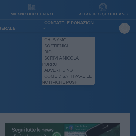
MILANO QUOTIDIANO
ATLANTICO QUOTIDIANO
CONTATTI E DONAZIONI
IBERALE
CHI SIAMO
SOSTIENICI
BIO
SCRIVI A NICOLA
PORRO
ADVERTISING
COME DISATTIVARE LE
NOTIFICHE PUSH