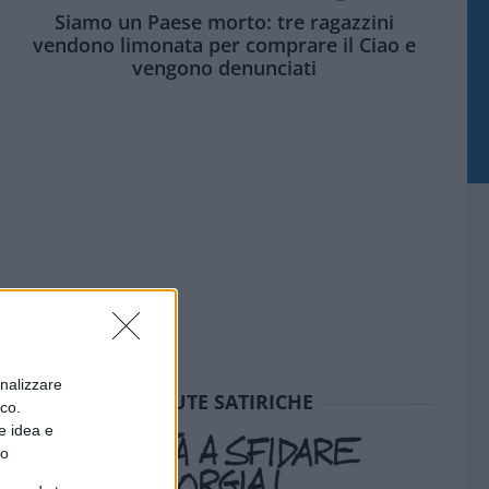
Siamo un Paese morto: tre ragazzini
vendono limonata per comprare il Ciao e
vengono denunciati
onalizzare
SEDUTE SATIRICHE
ico.
e idea e
to