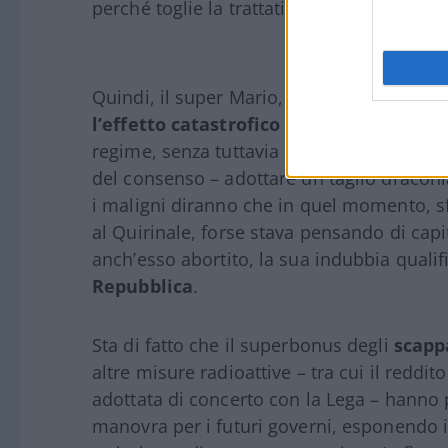
perché toglie la trattativa sul prezzo”.
Quindi, il super Mario, che tutto il mond
l’effetto catastrofico
sui conti pubblici 
regime, senza tuttavia – lui che sulla ca
del consenso – adottare un taglio draco
i maligni diranno che in quel momento, 
al Quirinale, forse stava pensando di cap
anch’esso abortito, la sua indubbia qualifi
Repubblica
.
Sta di fatto che il superbonus degli
scappa
altre misure radioattive – tra cui il reddi
adottata di concerto con la Lega – hanno 
manovra per i futuri governi, esponendo i