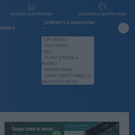
MILANO QUOTIDIANO
ATLANTICO QUOTIDIANO
CONTATTI E DONAZIONI
IBERALE
CHI SIAMO
SOSTIENICI
BIO
SCRIVI A NICOLA
PORRO
ADVERTISING
COME DISATTIVARE LE
NOTIFICHE PUSH