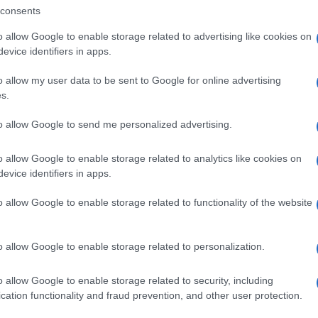
consents
to la decisione passa al Congresso, che deve
o allow Google to enable storage related to advertising like cookies on
ata dei due terzi. È evidente che
non si
evice identifiers in apps.
rio,
bensì di una clausola di emergenza.
icherebbe forzare lo spirito della
o allow my user data to be sent to Google for online advertising
tituzionale in un’arma di lotta interna.
s.
to allow Google to send me personalized advertising.
o allow Google to enable storage related to analytics like cookies on
evice identifiers in apps.
Tucker Carlson: non è MAGA
ti: caos alla riunione segreta sull’;Iran
o allow Google to enable storage related to functionality of the website
 venga evocata rende l’idea di quanto
o allow Google to enable storage related to personalization.
ump e la sua base.
Il punto di rottura più
n particolare, la gestione del conflitto con
o allow Google to enable storage related to security, including
cation functionality and fraud prevention, and other user protection.
 rappresentata da figure come Tucker