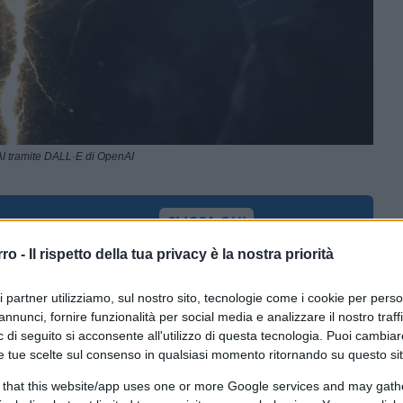
I tramite DALL·E di OpenAI
CLICCA QUI
rro -
Il rispetto della tua privacy è la nostra priorità
0:00
/
--:--
ri partner utilizziamo, sul nostro sito, tecnologie come i cookie per pers
annunci, fornire funzionalità per social media e analizzare il nostro traff
el dibattito che sta attraversando la destra
 di seguito si acconsente all'utilizzo di questa tecnologia. Puoi cambiar
 quanto per ciò che lascia intendere.
e tue scelte sul consenso in qualsiasi momento ritornando su questo si
ttorno a un leader arriva anche solo a
 that this website/app uses one or more Google services and may gath