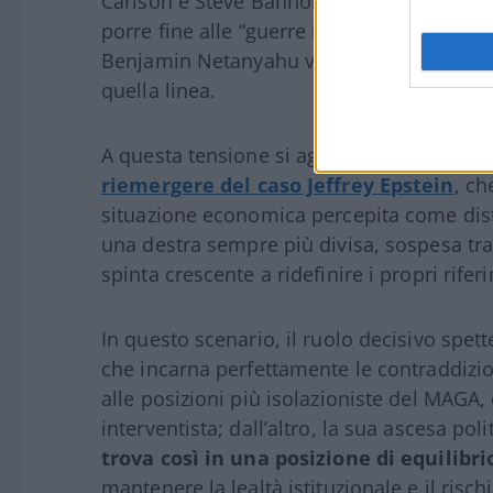
Carlson e Steve Bannon – aveva sostenut
porre fine alle “guerre infinite”. L’interven
Benjamin Netanyahu vengono ora letti, in
quella linea.
A questa tensione si aggiungono altri el
riemergere del caso Jeffrey Epstein
, ch
situazione economica percepita come dist
una destra sempre più divisa, sospesa tra
spinta crescente a ridefinire i propri riferi
In questo scenario, il ruolo decisivo spet
che incarna perfettamente le contraddizi
alle posizioni più isolazioniste del MAGA,
interventista; dall’altro, la sua ascesa po
trova così in una posizione di equilibri
mantenere la lealtà istituzionale e il risc