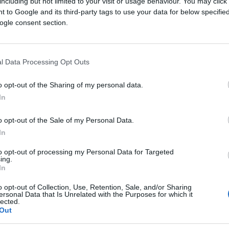
mensionarne il potere, significa che
la crepa
including but not limited to your visit or usage behaviour. You may click 
 to Google and its third-party tags to use your data for below specifi
ta più di una divergenza tattica, ma di una
ogle consent section.
ta – al limite della provocazione – di
l Data Processing Opt Outs
vere Donald Trump.
Un’idea che appare
o opt-out of the Sharing of my personal data.
restituisce con precisione il clima che si
In
ttraversato da tensioni crescenti, in cui la
e più messa in discussione.
o opt-out of the Sale of my Personal Data.
In
one 4 del 25° emendamento della
to opt-out of processing my Personal Data for Targeted
sitivo pensato per circostanze estreme,
ing.
In
ercitare le proprie funzioni. Il meccanismo
 maggioranza dei membri del governo a
o opt-out of Collection, Use, Retention, Sale, and/or Sharing
ersonal Data that Is Unrelated with the Purposes for which it
asferendo immediatamente i poteri al
lected.
Out
unzioni.