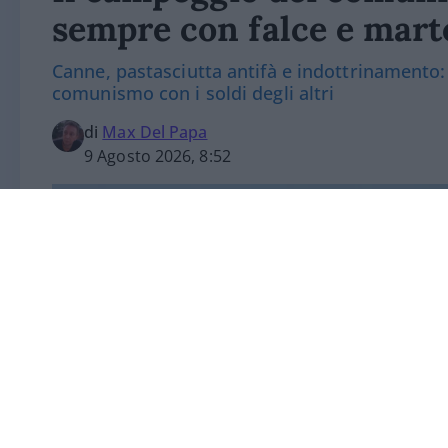
sempre con falce e mart
Canne, pastasciutta antifà e indottrinamento: l
comunismo con i soldi degli altri
di
Max Del Papa
9 Agosto 2026, 8:52