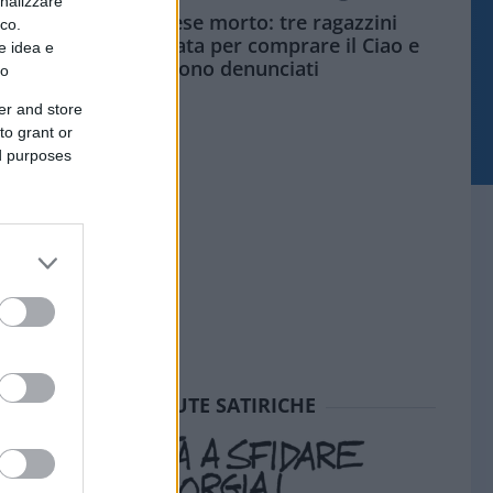
onalizzare
Siamo un Paese morto: tre ragazzini
ico.
vendono limonata per comprare il Ciao e
e idea e
vengono denunciati
to
er and store
to grant or
ed purposes
SEDUTE SATIRICHE