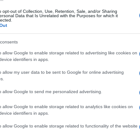
bilmente anche il nuovo antifascismo?
o opt-out of Collection, Use, Retention, Sale, and/or Sharing
ersonal Data that Is Unrelated with the Purposes for which it
lected.
Out
 ci siano i nostalgici del Duce è difficile
via a quella eredità e
Meloni non ha alcuna
consents
 in questo modo il suo partito non diventerà
o allow Google to enable storage related to advertising like cookies on
mpre il partito di una parte contro
evice identifiers in apps.
prio passato, ma hegelianamente di superarlo.
 avrà in questo modo sempre una parte
o allow my user data to be sent to Google for online advertising
s.
iare. Ci attende un referendum sul
premierato ma sul ritorno del Duce.
to allow Google to send me personalized advertising.
però come Renzi nel muro contro muro è
o allow Google to enable storage related to analytics like cookies on
evice identifiers in apps.
idente che quello che sta succedendo è
o allow Google to enable storage related to functionality of the website
ia ma quello a cui oggi assistiamo è una