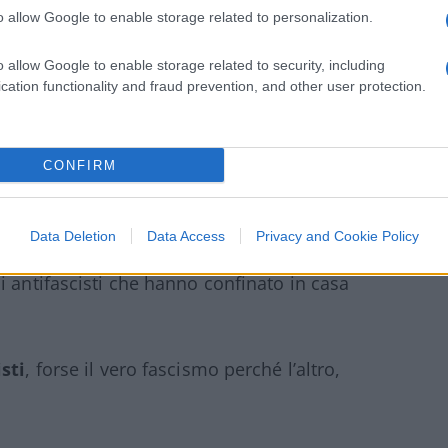
odierno
, un’arma spuntata di chi privo di
o allow Google to enable storage related to personalization.
. Entrambi fascismo e antifascismo sono due
e. O meglio due nostalgici che si
o allow Google to enable storage related to security, including
n c’è pericolo di un ritorno del fascismo?
cation functionality and fraud prevention, and other user protection.
CONFIRM
ascismo:
se per fascismo non intendiamo
l’atteggiamento politico che mira a
ente, di pensarla diversamente, questo
Data Deletion
Data Access
Privacy and Cookie Policy
fascisti che tappano la bocca a persone che
i antifascisti che hanno confinato in casa
sti
, forse il vero fascismo perché l’altro,