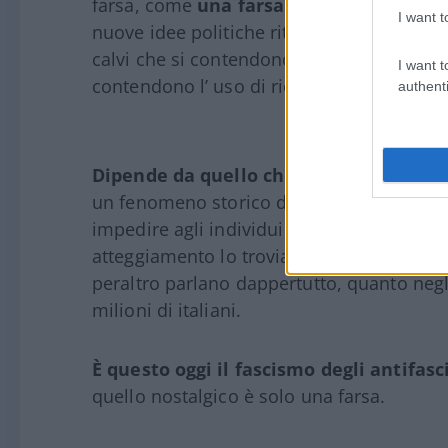
farsa, come
una farsa è l’antifascismo 
I want t
nuove idee politiche ritorna alle vecchie
calvi che si contendono l’uso di un pettin
I want t
contendono l’ uso di ricordi. Ma allora no
authenti
Dipende da quello che si intende per f
un fenomeno storico determinato ma quel
impedire agli individui di vivere liberam
atteggiamento lo troviamo oggi tanto nei 
peraltro parlano dappertutto, quanto negl
milioni di italiani.
È questo oggi il fascismo degli antifasci
quello nostalgico è solo una farsa.