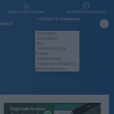
MILANO QUOTIDIANO
ATLANTICO QUOTIDIANO
CONTATTI E DONAZIONI
IBERALE
CHI SIAMO
SOSTIENICI
BIO
SCRIVI A NICOLA
PORRO
ADVERTISING
COME DISATTIVARE LE
NOTIFICHE PUSH