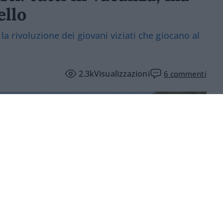
ello
a rivoluzione dei giovani viziati che giocano al
2.3k
Visualizzazioni
6
commenti