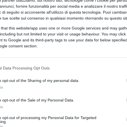
ri partner utilizziamo, sul nostro sito, tecnologie come i cookie per pers
annunci, fornire funzionalità per social media e analizzare il nostro traff
 di seguito si acconsente all'utilizzo di questa tecnologia. Puoi cambiar
e tue scelte sul consenso in qualsiasi momento ritornando su questo si
 that this website/app uses one or more Google services and may gath
including but not limited to your visit or usage behaviour. You may click 
 to Google and its third-party tags to use your data for below specifi
ogle consent section.
CLICCA QUI
l Data Processing Opt Outs
0:00
/
--:--
o opt-out of the Sharing of my personal data.
In
ndo non sappiamo dove andare torniamo
 uno scrittore che cerca di aumentare un
o opt-out of the Sale of my Personal Data.
si vuole vendicare per un presunto torto
In
lla torta dopo che un prof emerito è stato
to opt-out of processing my Personal Data for Targeted
per una botta di neonazismo. Insomma
sta
ing.
In