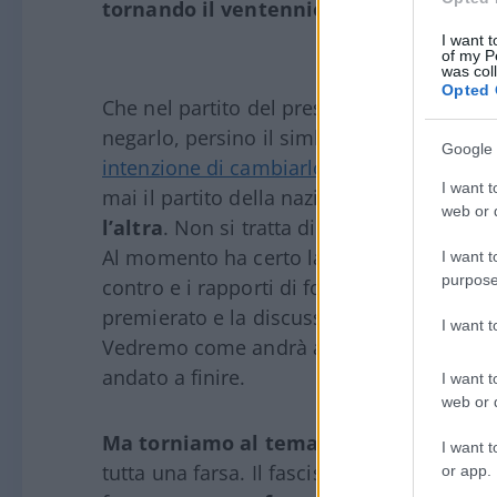
tornando il ventennio?
E quindi inevita
I want t
of my P
was col
Opted 
Che nel partito del presidente del Consiglio
negarlo, persino il simbolo del partito rin
Google 
intenzione di cambiarlo
. E sbaglia perché
I want t
mai il partito della nazione ma
resterà se
web or d
l’altra
. Non si tratta di rinnegare il pro
Al momento ha certo la maggioranza, ma
I want t
purpose
contro e i rapporti di forza possono camb
premierato e la discussione non sarà sul 
I want 
Vedremo come andrà a finire, sappiamo 
andato a finire.
I want t
web or d
Ma torniamo al tema del fascismo.
È ev
I want t
tutta una farsa. Il fascismo fu una traged
or app.