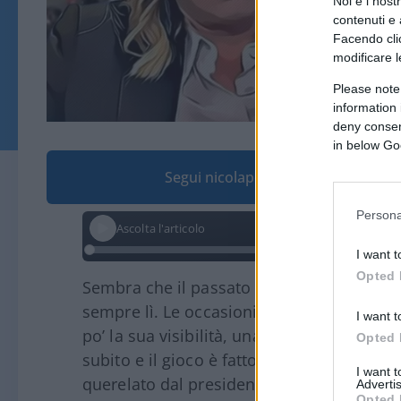
Noi e i nost
contenuti e 
Facendo clic
modificare l
Please note
information 
deny consent
in below Go
Segui nicolaporro.it su Google
Persona
Ascolta l'articolo
I want t
Opted 
Sembra che il passato non passi. E qua
sempre lì. Le occasioni non mancano mai:
I want t
po’ la sua visibilità, una giornalista che 
Opted 
subito e il gioco è fatto. È la ciliegina su
I want 
querelato dal presidente del Consiglio 
Advertis
Opted 