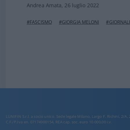
Andrea Amata, 26 luglio 2022
#FASCISMO
#GIORGIA MELONI
#GIORNAL
LUNIFIN S.r.l. a socio unico. Sede legale Milano, Largo F. Richini, 2/A,
C.F./P.Iva en. 07174900154, REA cap. soc. euro 10.000,00 i.v.