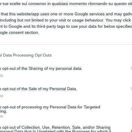
nescato la crisi e determinato lo
e tue scelte sul consenso in qualsiasi momento ritornando su questo si
 that this website/app uses one or more Google services and may gath
including but not limited to your visit or usage behaviour. You may click 
 to Google and its third-party tags to use your data for below specifi
ogle consent section.
incapace
di sostenere una linea di governo
l Data Processing Opt Outs
e il Paese, che è appesantito da zavorre
 è urgente liberarsi. Il dissenso sul
o opt-out of the Sharing of my personal data.
 della dissociazione dalla realtà che rende
In
po corrente.
La crisi energetica
e le
o opt-out of the Sale of my Personal Data.
ifiuti non possono prescindere da interventi
In
enze. Dalla reciproca implicazione dei due
eco-sostenibili impianti di combustione
to opt-out of processing my Personal Data for Targeted
ing.
iando a realizzare un tassello significativo,
In
nimento delle criticità connesse sia al
o opt-out of Collection, Use, Retention, Sale, and/or Sharing
ione dei rifiuti sia alla carenza di autonomia
ersonal Data that Is Unrelated with the Purposes for which it