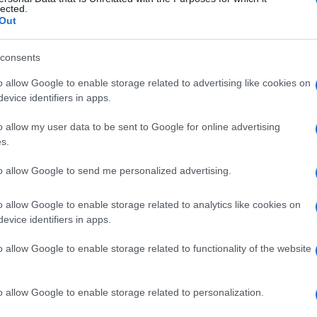
lected.
Out
consents
o allow Google to enable storage related to advertising like cookies on
azioni equivale a porsi in contraddizione
evice identifiers in apps.
l 25 settembre e le previsioni di voto, che
,
la sinistra ripercorre il solito
o allow my user data to be sent to Google for online advertising
s.
ericolo fascista nel tentativo di
 una paura che appartiene alla sfera dello
to allow Google to send me personalized advertising.
una sorta di populismo capovolto
nel
 positive l’elettorato per ricavare
o allow Google to enable storage related to analytics like cookies on
evice identifiers in apps.
sse fallite, si limita ad evocare i fantasmi
sentabile l’avversario. Lo stesso avversario
o allow Google to enable storage related to functionality of the website
 per autorizzare gli scostamenti di bilancio
i.
o allow Google to enable storage related to personalization.