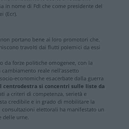
sia in nome di FdI che come presidente del
i (Ecr).
 non portano bene ai loro promotori che,
iscono travolti dai flutti polemici da essi
to da forze politiche omogenee, con la
n cambiamento reale nell’assetto
ità socio-economiche esacerbate dalla guerra
l centrodestra si concentri sulle liste da
ati a criteri di competenza, serietà e
a credibile e in grado di mobilitare la
 consultazioni elettorali ha manifestato un
 delle urne.