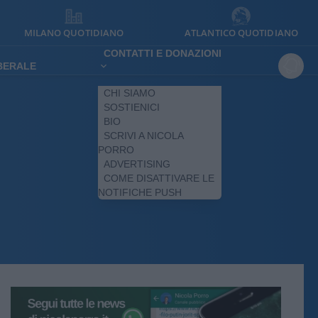
MILANO QUOTIDIANO
ATLANTICO QUOTIDIANO
CONTATTI E DONAZIONI
IBERALE
CHI SIAMO
SOSTIENICI
BIO
SCRIVI A NICOLA
PORRO
ADVERTISING
COME DISATTIVARE LE
NOTIFICHE PUSH