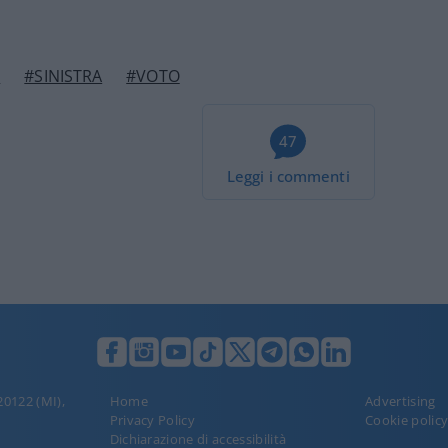
I
#SINISTRA
#VOTO
47
Leggi i commenti
 20122 (MI),
Home
Advertising
Privacy Policy
Cookie polic
Dichiarazione di accessibilità