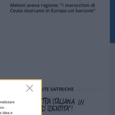
Meloni aveva ragione: "I marocchini di
Ceuta sbarcano in Europa col barcone"
SEDUTE SATIRICHE
onalizzare
ico.
e idea e