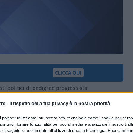
CLICCA QUI
sti politici di pedigree progressista
o della legislatura più per la prospettiva,
 maggioranza di centrodestra che per la
rro -
Il rispetto della tua privacy è la nostra priorità
a il centrodestra di “draghicidio”
,
ri partner utilizziamo, sul nostro sito, tecnologie come i cookie per pers
ca per la caduta del governo con le
annunci, fornire funzionalità per social media e analizzare il nostro traff
oto contrario al decreto Aiuti a decretare le
 di seguito si acconsente all'utilizzo di questa tecnologia. Puoi cambiar