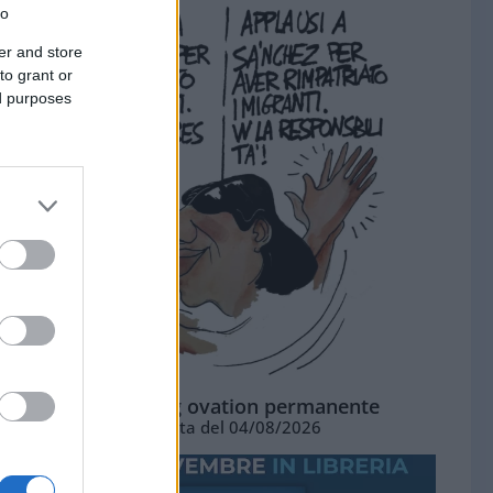
to
er and store
to grant or
ed purposes
La standing ovation permanente
Vignetta del 04/08/2026