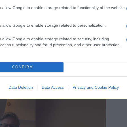
rtone considerati gli unici “ecologicamente
o allow Google to enable storage related to functionality of the website
o allow Google to enable storage related to personalization.
inamento,
tanto vale abolire le Olimpiadi
.
o allow Google to enable storage related to security, including
cation functionality and fraud prevention, and other user protection.
ano avanti ed indietro da Parigi e, si sa, gli
quanti consumi energetici ci sono per
CONFIRM
Data Deletion
Data Access
Privacy and Cookie Policy