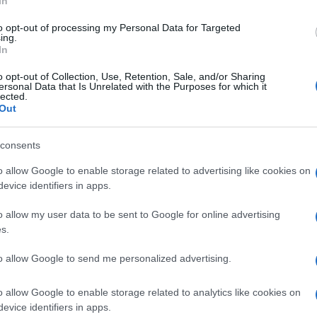
In
una prova sportiva. Ecco, questo signore al
che ha preso un asciugamano bagnato e si
to opt-out of processing my Personal Data for Targeted
ing.
co dormendo quindi all’aperto. Altri invece
In
 avanza per dire che quello organizzato a
o opt-out of Collection, Use, Retention, Sale, and/or Sharing
 nella storia delle Olimpiadi recenti ed il
ersonal Data that Is Unrelated with the Purposes for which it
lected.
e Olimpiadi non gliene fotte una ceppa di
Out
consents
quando abbiamo visto quella
cerimonia di
o allow Google to enable storage related to advertising like cookies on
 sembrava essere fatta per celebrare Parigi e
evice identifiers in apps.
 per gli atleti che si fanno il culo per
o allow my user data to be sent to Google for online advertising
l massimo per qualche manciata di secondi,
s.
istere. Che queste Olimpiadi mettessero
e dal fatto che
gli atleti sono stati
to allow Google to send me personalized advertising.
tante non si potesse. Come se non
o allow Google to enable storage related to analytics like cookies on
 perché “i condizionatori inquinano”. Sempre
evice identifiers in apps.
ta, gli atleti hanno dovuto mangiare del cibo