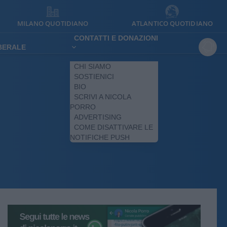
MILANO QUOTIDIANO
ATLANTICO QUOTIDIANO
CONTATTI E DONAZIONI
IBERALE
CHI SIAMO
SOSTIENICI
BIO
SCRIVI A NICOLA
PORRO
ADVERTISING
COME DISATTIVARE LE
NOTIFICHE PUSH