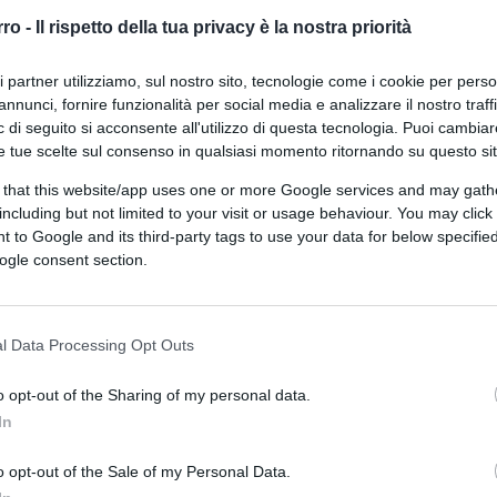
rro -
Il rispetto della tua privacy è la nostra priorità
ri partner utilizziamo, sul nostro sito, tecnologie come i cookie per pers
annunci, fornire funzionalità per social media e analizzare il nostro traff
 di seguito si acconsente all'utilizzo di questa tecnologia. Puoi cambiar
e tue scelte sul consenso in qualsiasi momento ritornando su questo si
 that this website/app uses one or more Google services and may gath
ferite su Google
CLICCA QUI
including but not limited to your visit or usage behaviour. You may click 
 to Google and its third-party tags to use your data for below specifi
ogle consent section.
0:00
/
--:--
olto bene oggi da Vittorio Feltri e,
l Data Processing Opt Outs
ano
Thomas Ceccon.
o opt-out of the Sharing of my personal data.
In
 sacrificio e quindi a farsi un mazzo così per
o opt-out of the Sale of my Personal Data.