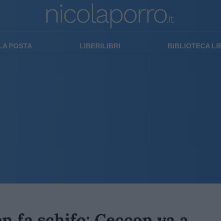
LA POSTA
LIBERILIBRI
BIBLIOTECA L
en fa schifo: Ceccon va a