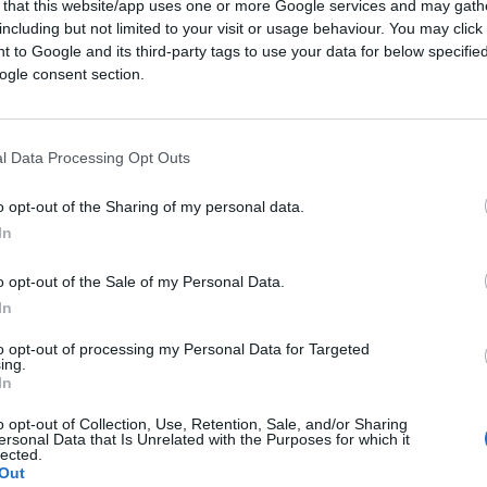
 that this website/app uses one or more Google services and may gath
stifica chi va a manganellare persone in
including but not limited to your visit or usage behaviour. You may click 
rci lo stesso standard di diritti, quelle
 to Google and its third-party tags to use your data for below specifi
o compatibili con uno Stato dell’Unione
ogle consent section.
l Data Processing Opt Outs
Paita (IV), che “vista l’amicizia tra Orban e
stro degli Esteri
Antonio Tajani
ha
o opt-out of the Sharing of my personal data.
 può avanzare delle proteste formali a Orban,
In
– la magistratura è indipendente e di certo
in un procedimento giudiziario in corso. La
o opt-out of the Sale of my Personal Data.
In
herese in Italia per capire per quale
regole fondamentali sul trattamento dei
to opt-out of processing my Personal Data for Targeted
ing.
dapest presenterà delle proteste formali.
In
te avviate, magari in ritardo come
o opt-out of Collection, Use, Retention, Sale, and/or Sharing
erà di riportare la Salis in Italia in atteso
ersonal Data that Is Unrelated with the Purposes for which it
lected.
dizioni di detenzione “più umane”. Prima
Out