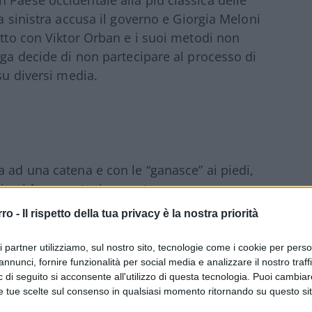
 Paese occidentale alla più classica delle
ra sinistra accusa il governo e Giorgia Meloni
etto con Viktor Orban e i suoi metodi non
ega decide di non partecipare al processo di
su diversi media.
a ad una catena e con le “ganasce” ai piedi,
di cui è accusata, in questo caso aver
 militanti di estrema destra in Ungheria. I
rro -
Il rispetto della tua privacy è la nostra priorità
e di fronte al trattamento riservato a un
a prova contraria. E questo anche un pezzo
ri partner utilizziamo, sul nostro sito, tecnologie come i cookie per pers
nce del padre – ha detto stamattina
Riccardo
annunci, fornire funzionalità per social media e analizzare il nostro traff
 di seguito si acconsente all'utilizzo di questa tecnologia. Puoi cambiar
biamo visto le immagini del trattamento
e tue scelte sul consenso in qualsiasi momento ritornando su questo si
lio, gli agenti col mitra e il passamontagna.