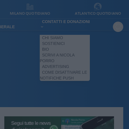
MILANO QUOTIDIANO
ATLANTICO QUOTIDIANO
CONTATTI E DONAZIONI
IBERALE
CHI SIAMO
SOSTIENICI
BIO
SCRIVI A NICOLA
PORRO
ADVERTISING
COME DISATTIVARE LE
NOTIFICHE PUSH