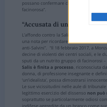
possano confermare che in classe i nostri 
facinorosa”.
“Accusata di un’aggressione 
L’affondo contro la Salis si è ripetuto an
una nota per ricordare che Ilaria “è accu
anti-Salvini”. “Il 18 febbraio 2017, a Mon
decine di violenti dei centri sociali, e le 
sputi da un nutrito gruppo di facinorosi – 
Salis è finita a processo
, riconosciuta d
donna, di professione insegnante e definit
‘un’idealista’, possa dimostrarsi innocente
Le sue vicissitudini nelle aule di tribunale
legittimo esercizio del dissenso
non può m
soprattutto se particolarmente odiosi com
indifese aggredite da un branco come su