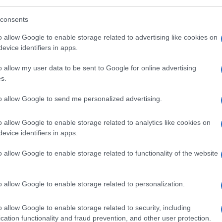
ri.
consents
o allow Google to enable storage related to advertising like cookies on
evice identifiers in apps.
militanza di Ilaria Salis. I giornali la
o allow my user data to be sent to Google for online advertising
s.
centro sociale di Monza, le manfiestazioni
a pubblico ufficiale. “Siamo certi che
la
to allow Google to send me personalized advertising.
nocente dopo essere finita nei guai in
ello a una manifestazione di estrema
o allow Google to enable storage related to analytics like cookies on
evice identifiers in apps.
ersone – scriveva ieri in una nota il
agini di Ilaria
Salis
in manette non ci
o allow Google to enable storage related to functionality of the website
vole – e non vogliamo nemmeno
e graduatorie ministeriali: d’altronde la sua
o allow Google to enable storage related to personalization.
 ed era terminata il giorno prima di recarsi
i giudici di Budapest che – rassicuriamo la
o allow Google to enable storage related to security, including
 controllati da Orban, con l’auspicio
cation functionality and fraud prevention, and other user protection.