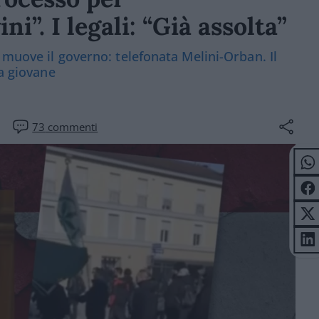
i”. I legali: “Già assolta”
 muove il governo: telefonata Melini-Orban. Il
la giovane
73
commenti