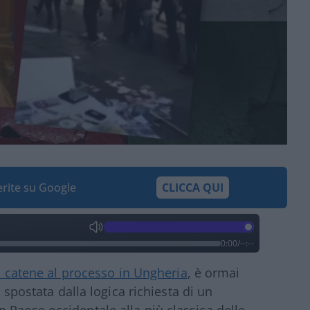
ferite su Google
CLICCA QUI
0:00
/
--:--
n catene al processo in Ungheria
, è ormai
è spostata dalla logica richiesta di un