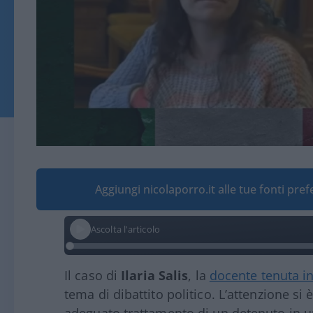
Aggiungi nicolaporro.it alle tue fonti pre
Ascolta l'articolo
Il caso di
Ilaria Salis
, la
docente tenuta i
tema di dibattito politico. L’attenzione si 