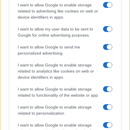
accerchiata e aggredita sessualmente da 30
I want to allow Google to enable storage
giovani, un 18enne accoltellato al collo sempre in
related to advertising like cookies on web or
device identifiers in apps.
via Mazzini, altri due ragazzi colpiti a bottigliate e
altri feriti meno gravi per risse”. A
nicolaporro.it
I want to allow my user data to be sent to
un poliziotto rivela: “A creare il caos, ieri notte,
Google for online advertising purposes.
erano quasi
tutti immigrati o figli di
I want to allow Google to send me
immigrati
”. Domanda: anziché insistere sul
personalized advertising.
numero di contagi, i giornaloni non potevano dare
I want to allow Google to enable storage
risalto a questo? O hanno paura di essere accusati
related to analytics like cookies on web or
di razzismo?
device identifiers in apps.
I want to allow Google to enable storage
#IMMIGRAZIONE
#MILANO
related to functionality of the website or app.
I want to allow Google to enable storage
121
related to personalization.
Leggi i commenti
I want to allow Google to enable storage