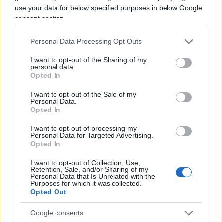
use your data for below specified purposes in below Google
sarebbe andato avanti nei suoi propositi con
consent section.
conseguenze ancora più gravi per la ragazza”. La
nostra fonte sostiene di ricordare una giovane in
Personal Data Processing Opt Outs
lacrime accerchiata da un gruppo di stranieri.
I want to opt-out of the Sharing of my
Quel che è certo è che di
scene di ordinaria
personal data.
Opted In
follia
ne sono successe a iosa. Deborah
Dell’Acqua, consigliera al Municipio 7 per Fratelli
I want to opt-out of the Sale of my
Personal Data.
d’Italia, ha mostrato la foto del figlio tornato dai
Opted In
festeggiamenti con evidenti ferite. “In zona Brera –
I want to opt-out of processing my
ha scritto su Fb – è stato aggredito e derubato di
Personal Data for Targeted Advertising.
giacca e scarpe, tornando a casa col labbro
Opted In
tumefatto”.
I want to opt-out of Collection, Use,
Retention, Sale, and/or Sharing of my
Personal Data that Is Unrelated with the
Purposes for which it was collected.
“La notte di Capodanno ha generato un bollettino
Opted Out
di guerra che non ha bisogno di commenti – ha
aggiunto l’assessore De Corato – una ragazza
Google consents