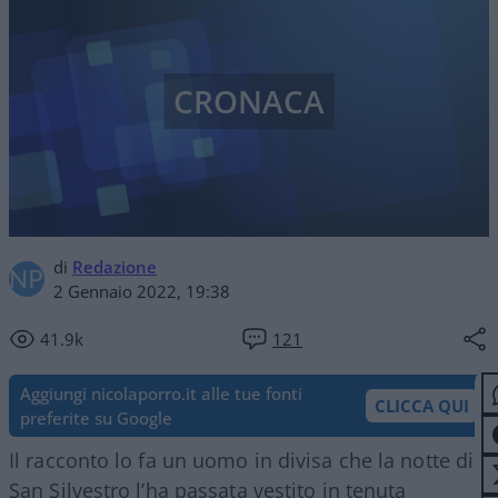
CRONACA
di
Redazione
2 Gennaio 2022, 19:38
41.9k
121
Aggiungi nicolaporro.it alle tue fonti
CLICCA QUI
preferite su Google
Il racconto lo fa un uomo in divisa che la notte di
San Silvestro l’ha passata vestito in tenuta