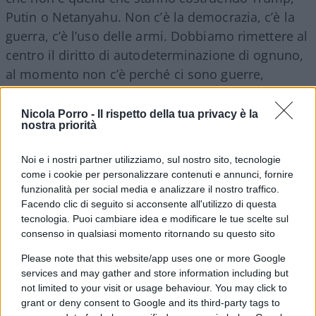
Putin o Netanyahu. Non c’è la democrazia, c’è la
guerra, c’è l’uso delle armi. Dobbiamo rimettere al
centro il diritto di autodeterminazione di ognuno,
al momento non c’è perché ci sono guerre,
violenze e uso delle armi”.
Nicola Porro -
Il rispetto della tua privacy è la
nostra priorità
Trump, Putin e Netanyahu nello stesso
Noi e i nostri partner utilizziamo, sul nostro sito, tecnologie
calderone. Maduro no
. Lui scompare, evapora,
come i cookie per personalizzare contenuti e annunci, fornire
funzionalità per social media e analizzare il nostro traffico.
diventa una nota a piè di pagina. Strano concetto
Facendo clic di seguito si acconsente all'utilizzo di questa
di autodeterminazione: vale sempre, tranne
tecnologia. Puoi cambiare idea e modificare le tue scelte sul
quando un popolo prova a liberarsi da un
consenso in qualsiasi momento ritornando su questo sito
autocrate che piace alla sinistra radicale. Quando
Please note that this website/app uses one or more Google
qualcuno gli fa notare l’ovvio – cioè che il
services and may gather and store information including but
principale ostacolo all’autodeterminazione del
not limited to your visit or usage behaviour. You may click to
grant or deny consent to Google and its third-party tags to
popolo venezuelano si chiama Nicolás Maduro –