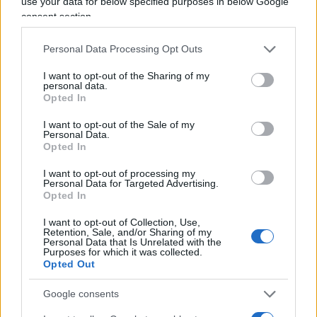
use your data for below specified purposes in below Google
Landini risponde così: “Vorrei che fosse chiaro:
consent section.
noi non siamo qui solo per Maduro, ma siamo qui
perché non ci sia il Trump di turno che possa
Personal Data Processing Opt Outs
decidere cosa può succedere in un paese
I want to opt-out of the Sharing of my
piuttosto che in un altro”.
personal data.
Opted In
I want to opt-out of the Sale of my
Leggi anche:
Personal Data.
Opted In
Dubbi su Maduro? Guardate chi lo difende
I want to opt-out of processing my
Personal Data for Targeted Advertising.
Opted In
I want to opt-out of Collection, Use,
Traduzione simultanea: non importa se Maduro
Retention, Sale, and/or Sharing of my
Personal Data that Is Unrelated with the
imprigiona gli oppositori, trucca le elezioni e
Purposes for which it was collected.
Opted Out
affama il suo popolo. Il problema vero è che non
arrivi
“il Trump di turno”
. È l’antiamericanismo
Google consents
come riflesso pavloviano, è la geopolitica vista