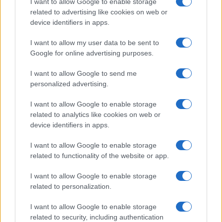
I want to allow Google to enable storage
con gli occhiali del corteo. Landini riesce in un
related to advertising like cookies on web or
capolavoro: parlare di diritto internazionale senza
device identifiers in apps.
mai nominare la parola “dittatura”, invocare la
I want to allow my user data to be sent to
democrazia senza difendere chi la chiede davvero,
Google for online advertising purposes.
denunciare l’uso delle armi dimenticando chi le
I want to allow Google to send me
usa quotidianamente contro i cittadini.
personalized advertising.
Non è ingenuità. È qualcosa di peggio:
è
I want to allow Google to enable storage
related to analytics like cookies on web or
l’ideologia che acceca
. Quella per cui se un
device identifiers in apps.
regime è “anti-occidentale” allora, in qualche
modo, va compreso. Giustificato. Assolto. E così,
I want to allow Google to enable storage
related to functionality of the website or app.
mentre il Venezuela sprofonda, Landini guarda
altrove. Sempre pronti a indignarsi contro
I want to allow Google to enable storage
l’Occidente, sempre distratti quando l’oppressione
related to personalization.
arriva da sinistra. Coerenza? No. Vecchia, stanca,
I want to allow Google to enable storage
prevedibile ipocrisia.
related to security, including authentication