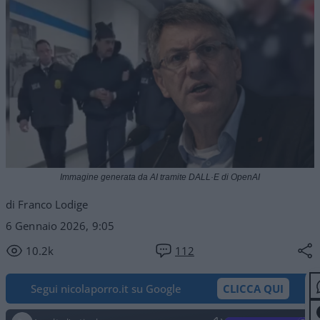
Immagine generata da AI tramite DALL·E di OpenAI
di Franco Lodige
6 Gennaio 2026, 9:05
10.2k
112
Segui nicolaporro.it su Google
CLICCA QUI