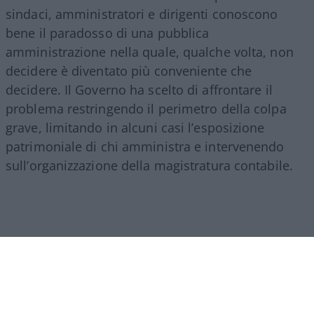
sindaci, amministratori e dirigenti conoscono
bene il paradosso di una pubblica
amministrazione nella quale, qualche volta, non
decidere è diventato più conveniente che
decidere. Il Governo ha scelto di affrontare il
problema restringendo il perimetro della colpa
grave, limitando in alcuni casi l’esposizione
patrimoniale di chi amministra e intervenendo
sull’organizzazione della magistratura contabile.