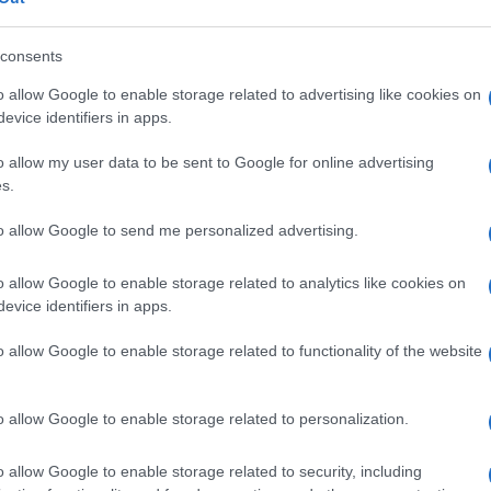
mondiale. Ma perché, oltre al
virus
, ha
nte la
logica autoritaria delle chiusure a
consents
 personale e di impresa, dei cittadini ridotti
o allow Google to enable storage related to advertising like cookies on
ne dei governi ma a obbedire agli ordini
evice identifiers in apps.
ttatura è stato trasferito nelle nostre
garanzie, libertà: tutto ciò che amavamo
o allow my user data to be sent to Google for online advertising
s.
la nostra identità, e che invece – di tutta
no scioglilingua, senza crederci neanche un
to allow Google to send me personalized advertising.
o allow Google to enable storage related to analytics like cookies on
evice identifiers in apps.
fatto che voci autorevoli – nei palazzi della
trastullarsi col mantra della presunta
o allow Google to enable storage related to functionality of the website
tà” e sul “sentire collettivo” contro i
o allow Google to enable storage related to personalization.
o allow Google to enable storage related to security, including