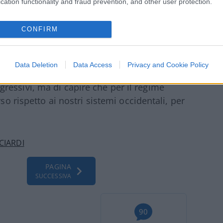
cation functionality and fraud prevention, and other user protection.
adiscono non solo radici illiberali e un
ti e cattolici di sinistra)
contro la
CONFIRM
re una drammatica incomprensione di
rossimi decenni. La contesa tra Washington e
petizione economica o tecnologica, ma
Data Deletion
Data Access
Privacy and Cookie Policy
. Non si tratta di essere sinofobi o di
essivi, ma di capire che per il regime
so rispetto ai nostri sistemi occidentali, per
CIARDI
PAGINA
SUCCESSIVA
90