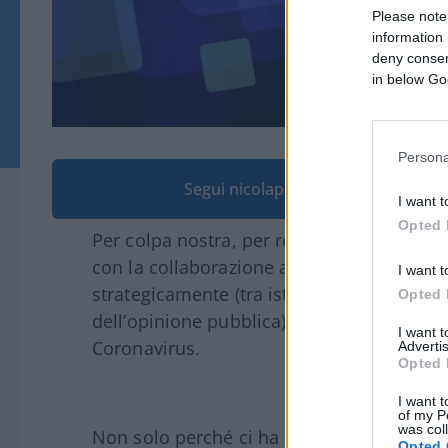
Please note
information 
deny consent
in below Go
Persona
Segui nicolaporro.it su Google
I want t
Opted 
Per colpa nostra, per responsabilità di u
con la collaborazione attiva di uno squadro
I want t
strategicamente (tra istituzioni e media,
Opted 
dell’opinione pubblica), la
Cina
sta stravi
I want 
Coronavirus.
Advertis
Opted 
I want t
of my P
was col
Non solo perché ci ha infettato, colposa
Opted 