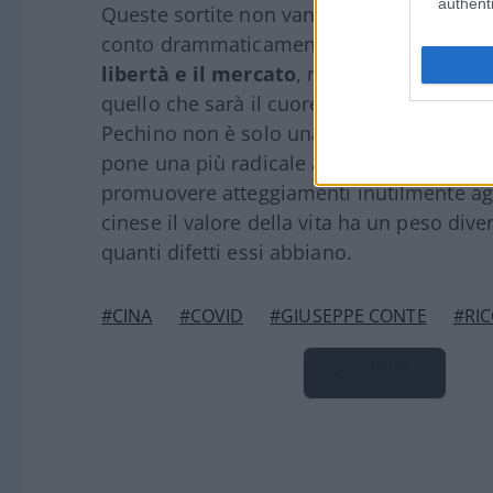
authenti
Queste sortite non vanno sottovalutate. Tr
conto drammaticamente aperto (per comunis
libertà e il mercato
, ma denunciano pu
quello che sarà il cuore della sfida dei p
Pechino non è solo una questione di com
pone una più radicale alternativa di civiltà
promuovere atteggiamenti inutilmente aggr
cinese il valore della vita ha un peso diver
quanti difetti essi abbiano.
#CINA
#COVID
#GIUSEPPE CONTE
#RIC
Pagina
Precedente