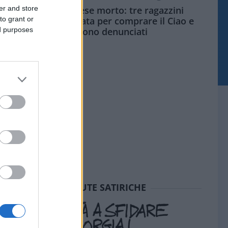
er and store
Siamo un Paese morto: tre ragazzini
to grant or
vendono limonata per comprare il Ciao e
ed purposes
vengono denunciati
SEDUTE SATIRICHE