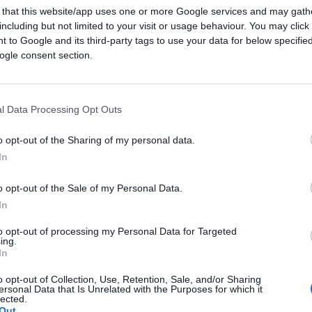
 that this website/app uses one or more Google services and may gath
including but not limited to your visit or usage behaviour. You may click 
 to Google and its third-party tags to use your data for below specifi
ogle consent section.
l Data Processing Opt Outs
CLICCA QUI
o opt-out of the Sharing of my personal data.
In
n Occidente che ha smarrito la bussola, e
ne di utili idioti posizionati
o opt-out of the Sale of my Personal Data.
 cioè tra ambito decisionale e manipolazione
In
ncendo la guerra e pure il dopoguerra del
to opt-out of processing my Personal Data for Targeted
ing.
In
o opt-out of Collection, Use, Retention, Sale, and/or Sharing
ersonal Data that Is Unrelated with the Purposes for which it
lected.
mente o dolosamente, infliggendo
Out