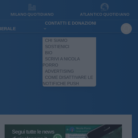
MILANO QUOTIDIANO
ATLANTICO QUOTIDIANO
CONTATTI E DONAZIONI
IBERALE
CHI SIAMO
SOSTIENICI
BIO
SCRIVI A NICOLA
PORRO
ADVERTISING
COME DISATTIVARE LE
NOTIFICHE PUSH