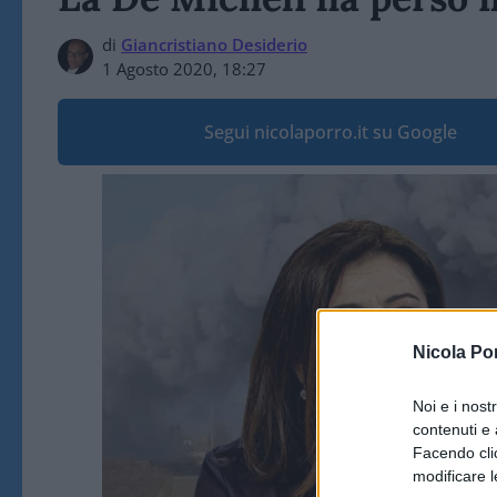
di
Giancristiano Desiderio
1 Agosto 2020, 18:27
Segui nicolaporro.it su Google
Video
Player
Nicola Po
Noi e i nost
contenuti e 
Facendo clic
modificare l