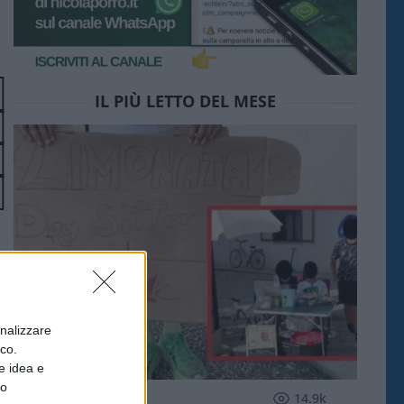
IL PIÙ LETTO DEL MESE
onalizzare
ico.
e idea e
to
SOCIETÀ
14.9k