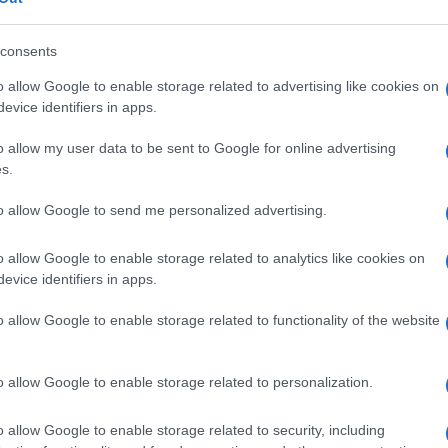
consents
ro dietro il personaggio
o allow Google to enable storage related to advertising like cookies on
evice identifiers in apps.
 pubblica. Ma sul Covid e sui vaccini non dice
o allow my user data to be sent to Google for online advertising
s.
to allow Google to send me personalized advertising.
1.3k
Visualizzazioni
0
commenti
o allow Google to enable storage related to analytics like cookies on
evice identifiers in apps.
o allow Google to enable storage related to functionality of the website
o allow Google to enable storage related to personalization.
o allow Google to enable storage related to security, including