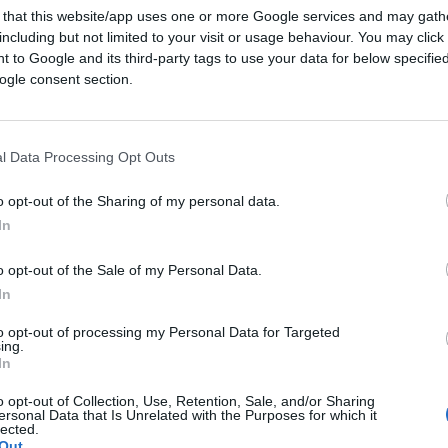
 that this website/app uses one or more Google services and may gath
including but not limited to your visit or usage behaviour. You may click 
02:53
 to Google and its third-party tags to use your data for below specifi
ogle consent section.
a cessare il distanziamento sociale.
Roberto
nesimo pasticcio del governo giallorosso e in
l Data Processing Opt Outs
a De Micheli
.
o opt-out of the Sharing of my personal data.
In
o opt-out of the Sale of my Personal Data.
TRENI
In
to opt-out of processing my Personal Data for Targeted
ing.
32
In
Leggi i commenti
o opt-out of Collection, Use, Retention, Sale, and/or Sharing
ersonal Data that Is Unrelated with the Purposes for which it
lected.
Out