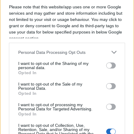
Please note that this website/app uses one or more Google
services and may gather and store information including but
37
not limited to your visit or usage behaviour. You may click to
grant or deny consent to Google and its third-party tags to
Leggi i commenti
use your data for below specified purposes in below Google
consent section.
SEDUTE SATIRICHE
Personal Data Processing Opt Outs
Vignetta del 07/08/2026
I want to opt-out of the Sharing of my
personal data.
Opted In
I want to opt-out of the Sale of my
Vai all'archivio delle vignette
Personal Data.
Opted In
I want to opt-out of processing my
Personal Data for Targeted Advertising.
Opted In
I want to opt-out of Collection, Use,
Corte dei conti, la riforma a
Retention, Sale, and/or Sharing of my
Personal Data that Is Unrelated with the