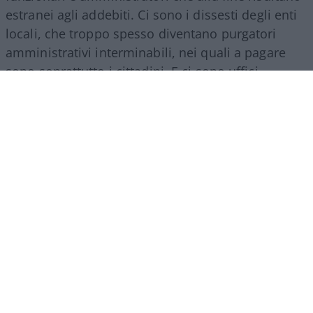
estranei agli addebiti. Ci sono i dissesti degli enti
locali, che troppo spesso diventano purgatori
amministrativi interminabili, nei quali a pagare
sono soprattutto i cittadini. E ci sono uffici
territoriali con carichi di lavoro molto diversi, che
avrebbero bisogno di una razionalizzazione senza
perdere quel rapporto con le autonomie che
rappresenta una delle ragioni della presenza
regionale della Corte.
Poi c’è la questione più moderna, forse la più
importante.
La Corte dei conti possiede una
quantità straordinaria di informazioni sulla
finanza pubblica
. Digitalizzazione,
interoperabilità delle banche dati e nuovi
strumenti di analisi potrebbero trasformarla