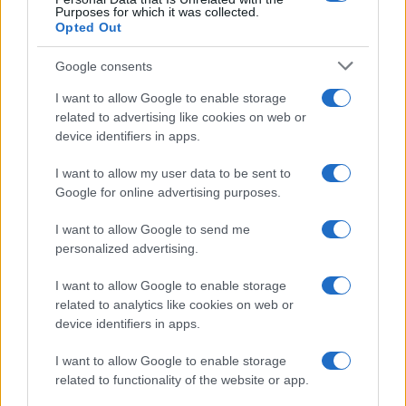
Purposes for which it was collected.
metà: si poteva fare di più
Opted Out
Chi firma non deve avere paura, chi paga le tasse
Google consents
nemmeno. La magistratura contabile non deve
I want to allow Google to enable storage
solo punire, ma aiutare la buona
related to advertising like cookies on web or
amministrazione
device identifiers in apps.
di
Luigi Bisignani
1.4k
0
I want to allow my user data to be sent to
8 Agosto 2026, 19:00
Google for online advertising purposes.
I want to allow Google to send me
personalized advertising.
I want to allow Google to enable storage
related to analytics like cookies on web or
device identifiers in apps.
I want to allow Google to enable storage
related to functionality of the website or app.