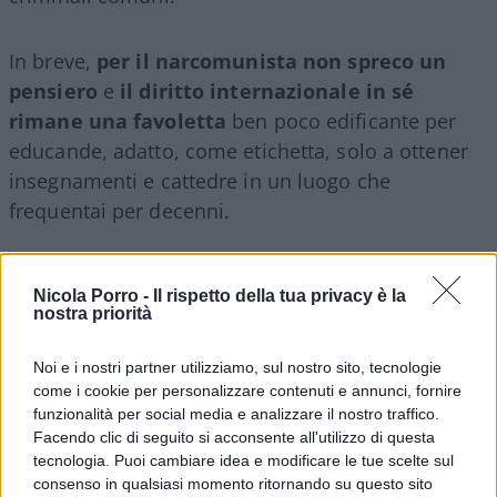
In breve,
per il narcomunista non spreco un
pensiero
e
il diritto internazionale in sé
rimane una favoletta
ben poco edificante per
educande, adatto, come etichetta, solo a ottener
insegnamenti e cattedre in un luogo che
frequentai per decenni.
Luigi Marco Bassani, 6 gennaio 2025
Nicola Porro -
Il rispetto della tua privacy è la
nostra priorità
Nicolaporro.it è anche su Whatsapp. È
sufficiente
cliccare qui
per iscriversi al canale ed
Noi e i nostri partner utilizziamo, sul nostro sito, tecnologie
come i cookie per personalizzare contenuti e annunci, fornire
essere sempre aggiornati (gratis).
funzionalità per social media e analizzare il nostro traffico.
Facendo clic di seguito si acconsente all'utilizzo di questa
tecnologia. Puoi cambiare idea e modificare le tue scelte sul
#DIRITTO INTERNAZIONALE
#DONALD TRUMP
consenso in qualsiasi momento ritornando su questo sito
#NICOLAS MADURO