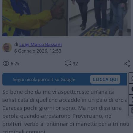
di
Luigi Marco Bassani
6 Gennaio 2026, 12:53
6.7k
37
Segui nicolaporro.it su Google
CLICCA QUI
So bene che da me vi aspettereste un’analisi
sofisticata di quel che accadde in un paio di ore a
Caracas pochi giorni or sono. Ma non dissi una
parola quando arrestarono Provenzano, né
profferii verbo al tintinnar di manette per altri noti
criminali comuni.