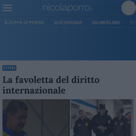
ORRO
ECONOMIA
LIBERILIBRI
SHOP
SOST
ESTERI
La favoletta del diritto
internazionale