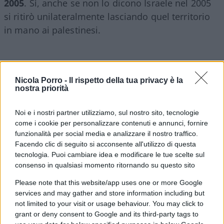
2005
. Sì, anche se non lo dicono Israele nel 2005
si ritirò unilateralmente lasciando quel territorio
in mano ai palestinesi.
Da quel momento
decine di miliardi di dollari
Nicola Porro -
Il rispetto della tua privacy è la
sono stati riversati a Gaza solo per essere
nostra priorità
sperperati
, bruciati e sprecati in terrorismo,
Noi e i nostri partner utilizziamo, sul nostro sito, tecnologie
progetti vanitosi e ripetuti cicli di distruzione
come i cookie per personalizzare contenuti e annunci, fornire
innescati dall’avventurismo jihadista di Hamas. I
funzionalità per social media e analizzare il nostro traffico.
palestinesi hanno ricevuto più aiuti esteri di
Facendo clic di seguito si acconsente all'utilizzo di questa
qualsiasi altra popolazione in via di sviluppo e a
tecnologia. Puoi cambiare idea e modificare le tue scelte sul
consenso in qualsiasi momento ritornando su questo sito
dirlo, anzi a urlarlo, è
Ahmed Fouad Alkhatib
cittadino americano nativo di Gaza che è uno dei
Please note that this website/app uses one or more Google
services and may gather and store information including but
pochi palestinesi che ha il coraggio di dichiararsi
not limited to your visit or usage behaviour. You may click to
a favore di uno Stato che viva in pace. Uno dei
grant or deny consent to Google and its third-party tags to
pochi che si dichiara apertamente anti-Hamas.