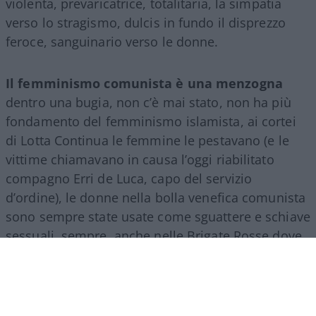
violenta, prevaricatrice, totalitaria, la simpatia
verso lo stragismo, dulcis in fundo il disprezzo
feroce, sanguinario verso le donne.
Il femminismo comunista è una menzogna
dentro una bugia, non c’è mai stato, non ha più
fondamento del femminismo islamista, ai cortei
di Lotta Continua le femmine le pestavano (e le
vittime chiamavano in causa l’oggi riabilitato
compagno Erri de Luca, capo del servizio
d’ordine), le donne nella bolla venefica comunista
sono sempre state usate come sguattere e schiave
sessuali, sempre, anche nelle Brigate Rosse dove
le poche a salvarsi erano le dirigenti per meriti sul
campo, per ferocia non minori di quelle degli
uomini, per la facilità con cui indulgevano
all’omicidio, alla strage.