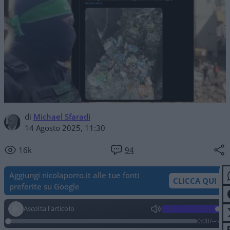
di
Michael Sfaradi
14 Agosto 2025, 11:30
16k
94
Aggiungi nicolaporro.it alle tue fonti
CLICCA QUI
preferite su Google
Ascolta l'articolo
0:00
/
--:--