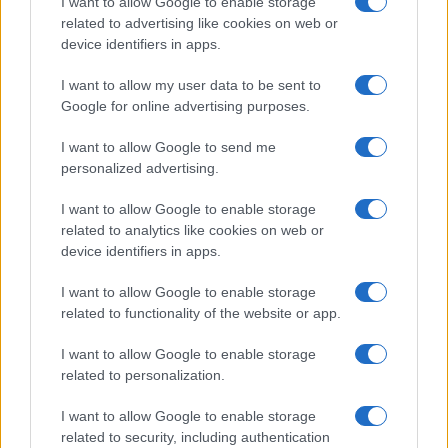
I want to allow Google to enable storage
una ristretta cerchia di leader corrotti
e fuori
related to advertising like cookies on web or
dal mondo.
device identifiers in apps.
I want to allow my user data to be sent to
Google for online advertising purposes.
Secondo Ahmed Fouad Alkhatib è arrivato il
I want to allow Google to send me
momento di rifiutare le false narrazioni, di esigere
personalized advertising.
un programma coeso di costruzione nazionale e
denunciare tutti coloro che hanno privato i
I want to allow Google to enable storage
related to analytics like cookies on web or
palestinesi di un futuro migliore a cominciare da
device identifiers in apps.
Hamas e da Fatah. Secondo lui è arrivato il
momento di
denunciare la frode al centro del
I want to allow Google to enable storage
related to functionality of the website or app.
cosiddetto progetto nazionale palestinese
e di
comprendere che la finestra per costruire
I want to allow Google to enable storage
qualcosa di nuovo e migliore si sta rapidamente
related to personalization.
chiudendo.
La speranza è che i palestinesi
I want to allow Google to enable storage
capiscano
, ma soprattutto che lo capiscano in
related to security, including authentication