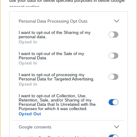
use your data for below specified purposes in below Google
consent section.
Al contrario della vulgata che ha preso piede in
Personal Data Processing Opt Outs
Occidente come un fuoco di paglia,
Ahmed
I want to opt-out of the Sharing of my
Fouad Alkhatib
non si fa remore a dichiarare che
personal data.
i leader di Fatah, Arafat, Abu Mazen e l’Autorità
Opted In
Nazionale Palestinese insieme ad Hamas
hanno
I want to opt-out of the Sale of my
sperperato somme inimmaginabili in attività
Personal Data.
Opted In
corrotte e distruttive
. Cifre che sarebbero state
sufficienti a costruire cinque stati palestinesi, non
I want to opt-out of processing my
Personal Data for Targeted Advertising.
solo uno. Secondo lui questo non deve significare
Opted In
la condanna perpetua del popolo palestinese, ma
I want to opt-out of Collection, Use,
riconoscere che il falso nazionalismo e
Retention, Sale, and/or Sharing of my
Personal Data that Is Unrelated with the
l’estremismo violento spesso non sono altro che
Purposes for which it was collected.
Opted Out
cortine fumogene per dirottare ingenti somme
che anziché portare benessere alla popolazione
Google consents
stremata viene invece utilizzata per
il lusso di