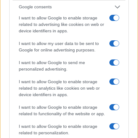
riportato dal Wall Street Journal, starebbe
Google consents
valutando persino la possibilità di dichiarare una
I want to allow Google to enable storage
vittoria sull’Iran senza necessariamente arrivare
related to advertising like cookies on web or
subito a un accordo definitivo sul nucleare. Ma
device identifiers in apps.
anche in questo caso resta un problema: Teheran
I want to allow my user data to be sent to
non sembra intenzionata a concedere facilmente
Google for online advertising purposes.
ciò che Washington pretende.
I want to allow Google to send me
personalized advertising.
I want to allow Google to enable storage
related to analytics like cookies on web or
device identifiers in apps.
I want to allow Google to enable storage
related to functionality of the website or app.
I want to allow Google to enable storage
related to personalization.