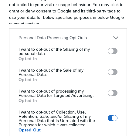
attraverso
intermediari
. Dunque, nessun
not limited to your visit or usage behaviour. You may click to
negoziato ufficiale tra Washington e Teheran.
grant or deny consent to Google and its third-party tags to
use your data for below specified purposes in below Google
consent section.
E anche qui il punto decisivo è
uno: lo Stretto di Hormuz
Personal Data Processing Opt Outs
I want to opt-out of the Sharing of my
L’Iran continua a legare la questione della
personal data.
riapertura dello Stretto a precise condizioni,
Opted In
mentre i pasdaran hanno chiarito che un
I want to opt-out of the Sale of my
Personal Data.
eventuale accordo con l’Oman non
Opted In
significherebbe automaticamente la riapertura di
Hormuz alla navigazione internazionale. È una
I want to opt-out of processing my
Personal Data for Targeted Advertising.
partita enorme, perché Hormuz non è un dettaglio
Opted In
geografico qualsiasi. È uno dei principali snodi
I want to opt-out of Collection, Use,
energetici del pianeta e qualsiasi limitazione alla
Retention, Sale, and/or Sharing of my
Personal Data that Is Unrelated with the
navigazione può avere conseguenze ben oltre il
Purposes for which it was collected.
Opted Out
Medio Oriente
. Donald Trump, secondo quanto