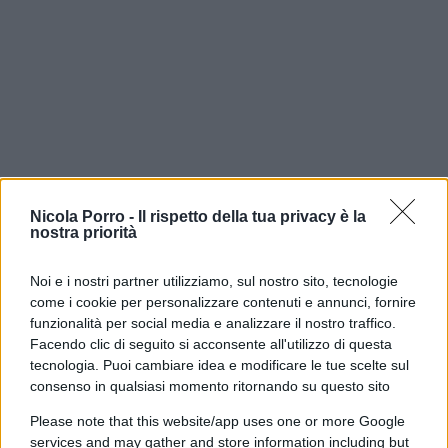
Nicola Porro -
Il rispetto della tua privacy è la
nostra priorità
E mentre Gaza rimane appesa a questo braccio di
Noi e i nostri partner utilizziamo, sul nostro sito, tecnologie
ferro, il resto della regione continua a muoversi.
come i cookie per personalizzare contenuti e annunci, fornire
Sul fronte iraniano, infatti, non arrivano segnali
funzionalità per social media e analizzare il nostro traffico.
molto più incoraggianti. Il ministro degli Esteri
Facendo clic di seguito si acconsente all'utilizzo di questa
tecnologia. Puoi cambiare idea e modificare le tue scelte sul
Abbas Araghchi
ha smentito l’esistenza di
consenso in qualsiasi momento ritornando su questo sito
colloqui diretti con gli Stati Uniti, spiegando che al
Please note that this website/app uses one or more Google
momento ci sono soltanto scambi di messaggi
services and may gather and store information including but