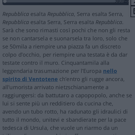
0:00
/
--:--
Repubblica
esalta
Repubblica
, Serra esalta Serra,
Repubblica
esalta Serra, Serra esalta
Repubblica
.
Sarà che sono rimasti così pochi che non gli resta
se non cantarsela e suonarsela tra loro, solo che
se 50mila a riempire una piazza fa un discreto
colpo d’occhio, per riempire una testata è da dar
testate contro il muro. Cinquantamila alla
leggendaria trasumazione per l’Europa
nello
spirito di Ventotene
ch’entro gli rugge ancora,
all’umorista arrivato nietzschianamente a
raggiungersi: da battutaro a capopopolo, anche se
lui si sente più un redditiero da cucina che,
avendo un tubo rotto, ha radunato gli idraulici di
tutto il mondo, unitevi e sbandierate per la pace
tedesca di Ursula, che vuole un riarmo da un