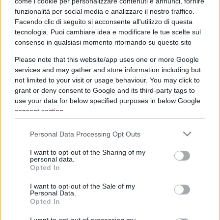
come i cookie per personalizzare contenuti e annunci, fornire
sarebbe una elaborazione illuminista, ma che stai
funzionalità per social media e analizzare il nostro traffico.
a spaccà er capello, erano scoreggioni pure i
Facendo clic di seguito si acconsente all'utilizzo di questa
giacobini.
Mò bravo, compagno Serra
, che
tecnologia. Puoi cambiare idea e modificare le tue scelte sul
consenso in qualsiasi momento ritornando su questo sito
ancora una volta scambi la propaganda con la
realtà, la quale sarebbe che la Ue in 30 anni ha
Please note that this website/app uses one or more Google
fatto talmente schifo che “ce ne vuole di più”, per
services and may gather and store information including but
not limited to your visit or usage behaviour. You may click to
dire è ora che serva a qualcosa, naturalmente
grant or deny consent to Google and its third-party tags to
dopo essersi data una riformata.
use your data for below specified purposes in below Google
consent section.
Personal Data Processing Opt Outs
I want to opt-out of the Sharing of my
personal data.
Opted In
I want to opt-out of the Sale of my
Personal Data.
Opted In