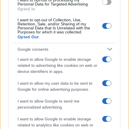
I want to opt-out of processing my
Personal Data for Targeted Advertising.
Opted In
I want to opt-out of Collection, Use,
Retention, Sale, and/or Sharing of my
Personal Data that Is Unrelated with the
Purposes for which it was collected.
Opted Out
Google consents
I want to allow Google to enable storage
related to advertising like cookies on web or
device identifiers in apps.
I want to allow my user data to be sent to
Ma i Serra, come i Benigni, la realtà la snobbano
Google for online advertising purposes.
per vezzo classista, noi possiamo trascenderne
I want to allow Google to send me
perché il nostro censo ci permette di restare
personalized advertising.
avulsi, in
una vaghezza propagandistica quasi
interdetta
, trasognata, insomma se la Ue vi
I want to allow Google to enable storage
related to analytics like cookies on web or
distrugge la vita nei modi più demenziali e