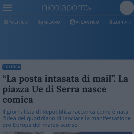
POLITICO
MILANO
ATLANTICO
ZUPPA DI 
POLITICA
“La posta intasata di mail”. La
piazza Ue di Serra nasce
comica
Il giornalista di Repubblica racconta come è nata
l'idea del quotidiano di lanciare la manifestazione
pro Europa del marzo scorso