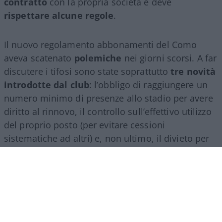
contratto
con la propria società e deve
rispettare alcune regole
.
Il nuovo regolamento abbonamenti del Como
aveva scatenato
polemiche
nei giorni scorsi. A far
discutere i tifosi sono state soprattutto
tre novità
introdotte dal club
: l’obbligo di raggiungere un
numero minimo di presenze allo stadio per avere
diritto al rinnovo, il controllo sull’effettivo utilizzo
del proprio posto (per evitare cessioni
sistematiche ad altri) e, non ultimo, il divieto per
gli abbonati di indossare i colori della squadra
avversaria. Regole percepite da molti come troppo
invasive nei confronti di chi un titolo d’accesso lo
ha comunque pagato di tasca propria e che hanno
alimentato il sospetto (poi rivelatosi in parte
infondato) che il club potesse arrivare a ritirare