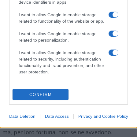
device identifiers in apps.
autoritari, cazzi vostri, è bella la Ue, è Ventotene,
Spinelli e gli altri, è Sant’Egidio e l’utopia perenne,
I want to allow Google to enable storage
la balla perenne del “pacifismo magnifico,
related to functionality of the website or app.
generoso, attento alle persone”. Sì, certo, e
I want to allow Google to enable storage
intanto che culliamo illusioni, viviamo di
related to personalization.
nostalgia:
quanto eravamo belli, umani, giusti,
I want to allow Google to enable storage
pacifisti noi 50mila quella volta
, noi idraulici
related to security, including authentication
del mondo che affonda, ma “abbiamo ancora
functionality and fraud prevention, and other
molte cose da dirci prima che il mondo finisca”,
user protection.
noi che “viviamo in cucina come Guccini”.
CONFIRM
Sarà anche un fatto fisiologico, ma a una certa
anagrafe le deflagrazioni diventano inevitabili
Data Deletion
Data Access
Privacy and Cookie Policy
ancheper i predicatori che diventano tromboni
ma, per loro fortuna, non se ne avvedono.