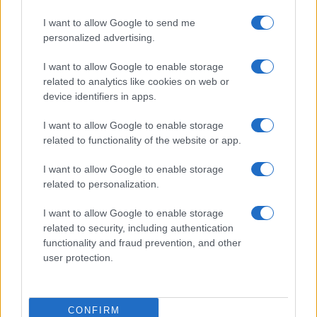
astenersi dal bullismo su tutti gli atleti, perché
I want to allow Google to send me
questo ha effetti enorm. Poi il ringraziamento al
personalized advertising.
Comitato olimpico internazionale e al suo
I want to allow Google to enable storage
presidente, Thomas Bach, che l’ha sostenuta.
related to analytics like cookies on web or
device identifiers in apps.
I want to allow Google to enable storage
Articolo in aggiornamento
related to functionality of the website or app.
I want to allow Google to enable storage
#IMANE KHELIF
related to personalization.
I want to allow Google to enable storage
45
related to security, including authentication
functionality and fraud prevention, and other
Leggi i commenti
user protection.
SEDUTE SATIRICHE
CONFIRM
Vignetta del 07/08/2026