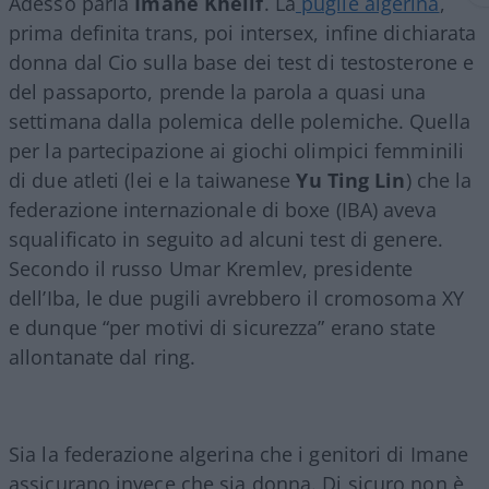
Adesso parla
Imane Khelif
. La
pugile algerina
,
prima definita trans, poi intersex, infine dichiarata
donna dal Cio sulla base dei test di testosterone e
del passaporto, prende la parola a quasi una
settimana dalla polemica delle polemiche. Quella
per la partecipazione ai giochi olimpici femminili
di due atleti (lei e la taiwanese
Yu Ting Lin
) che la
federazione internazionale di boxe (IBA) aveva
squalificato in seguito ad alcuni test di genere.
Secondo il russo Umar Kremlev, presidente
dell’Iba, le due pugili avrebbero il cromosoma XY
e dunque “per motivi di sicurezza” erano state
allontanate dal ring.
Sia la federazione algerina che i genitori di Imane
assicurano invece che sia donna. Di sicuro non è