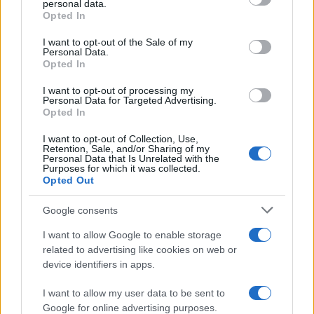
personal data.
Opted In
Tutte polemiche che hanno alimentato il dibattito
mondiale. E che adesso fanno parlare anche
I want to opt-out of the Sale of my
Personal Data.
Imane Khelif, sin qui rimasta silente se non le
Opted In
poche parole dopo l’incontro contro Hamori (dopo
I want to opt-out of processing my
essere scoppiata a piangere, aveva rivendicato la
Personal Data for Targeted Advertising.
Opted In
vittoria “per tutte le donne”). “Basta bullismo
contro atleti – dice oggi – Il bullismo può
I want to opt-out of Collection, Use,
Retention, Sale, and/or Sharing of my
distruggere le persone, può uccidere i pensieri, lo
Personal Data that Is Unrelated with the
Purposes for which it was collected.
spirito e la mente delle persone. Può dividere le
Opted Out
persone. E per questo motivo, chiedo agli haters
Google consents
di astenersi”.
I want to allow Google to enable storage
related to advertising like cookies on web or
Imane fa sapere che “la mia famiglia a casa è
device identifiers in apps.
preoccupata, in Algeria. Invio un messaggio a
tutte le persone del mondo per sostenere
i
I want to allow my user data to be sent to
Google for online advertising purposes.
principi olimpici e la Carta olimpica
, per