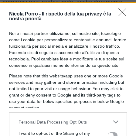
numerosi post protestando, anche duramente,
contro la presenza in gara dell’algerina
Nicola Porro -
Il rispetto della tua privacy è la
squalificata ai mondiali del 2023. Mentre ieri sera
nostra priorità
la bulgara
Svetlana Staneva
ha sì combattuto (e
perso) contro la taiwanese ma poi le ha rivolto le
Noi e i nostri partner utilizziamo, sul nostro sito, tecnologie
come i cookie per personalizzare contenuti e annunci, fornire
spalle
e al pubblico ha mostrato il segno della “X”
.
funzionalità per social media e analizzare il nostro traffico.
Come a indicare che sul ring era presente una
Facendo clic di seguito si acconsente all'utilizzo di questa
sola donna XX: lei.
tecnologia. Puoi cambiare idea e modificare le tue scelte sul
consenso in qualsiasi momento ritornando su questo sito
Leggi anche:
Please note that this website/app uses one or more Google
services and may gather and store information including but
not limited to your visit or usage behaviour. You may click to
Carini e Khelif? Se sei XY e non XX, l’udienza è
grant or deny consent to Google and its third-party tags to
use your data for below specified purposes in below Google
tolta
di Max del Papa
consent section.
Olimpiadi Carini, io sto dall’altra parte: Khalif
non è “un uomo”
di Nicola Porro
Personal Data Processing Opt Outs
I want to opt-out of the Sharing of my