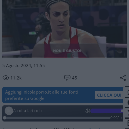
5 Agosto 2024, 11:55
11.2k
45
Aggiungi nicolaporro.it alle tue fonti
CLICCA QUI
preferite su Google
Ascolta l'articolo
0:00
/
--:--