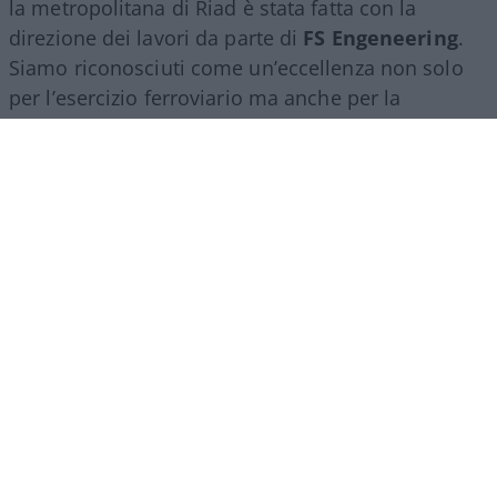
la metropolitana di Riad è stata fatta con la
direzione dei lavori da parte di
FS Engeneering
.
Siamo riconosciuti come un’eccellenza non solo
per l’esercizio ferroviario ma anche per la
realizzazione e progettazione dei lavori in questo
ambito”.
Marco Leardi, 7 agosto 2026
Più lodi al Sud che al Nord (e
relativi bonus). La maturità
ormai è una barzelletta
Il sistema non premia il merito ma la latitudine in
cui ci si diploma. Troppi prof interni: di fatto