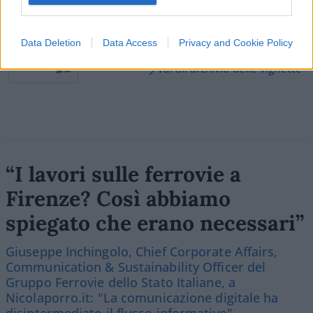
Data Deletion
Data Access
Privacy and Cookie Policy
Vai all'archivio delle vignette
“I lavori sulle ferrovie a
Firenze? Così abbiamo
spiegato che erano necessari”
Giuseppe Inchingolo, Chief Corporate Affairs,
Communication & Sustainability Officer del
Gruppo Ferrovie dello Stato Italiane, a
Nicolaporro.it: "La comunicazione digitale ha