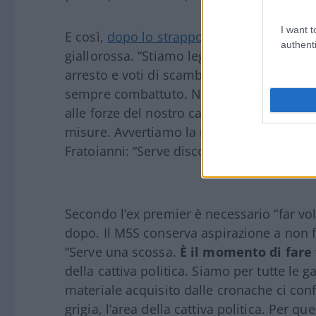
I want t
E così,
dopo lo strappo sulle mancate pri
authenti
giallorossa. “Stiamo leggendo pagine di cr
arresto e voti di scambio per poche decine 
sempre combattuto. Noi non combattiamo
alle forze del nostro campo politico”, ha 
misure. Avvertiamo la responsabilità poli
Fratoianni: “Serve discontinuità, Emiliano a
Secondo l’ex premier è necessario “far vol
dopo. Il M5S conserva aspirazione a non f
“Serve una scossa.
È il momento di fare
della cattiva politica. Siamo per tutte le g
materiale acquisito dalle cronache ci co
grigia, l’area della cattiva politica. Per q