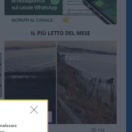
IL PIÙ LETTO DEL MESE
onalizzare
ESTERI
15k
ico.