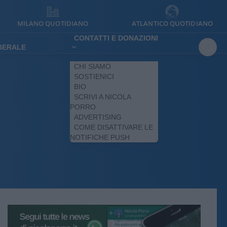
MILANO QUOTIDIANO
ATLANTICO QUOTIDIANO
CONTATTI E DONAZIONI
IBERALE
CHI SIAMO
SOSTIENICI
BIO
SCRIVI A NICOLA
PORRO
ADVERTISING
COME DISATTIVARE LE
NOTIFICHE PUSH