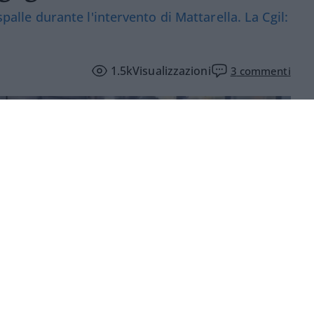
spalle durante l'intervento di Mattarella. La Cgil:
1.5k
Visualizzazioni
3
commenti