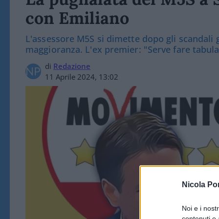
con Emiliano
L'assessore M5S si dimette dopo gli scandali giu
maggioranza. L'ex premier: "Serve fare tabula
di
Redazione
11 Aprile 2024, 13:02
Nicola Po
Noi e i nost
contenuti e 