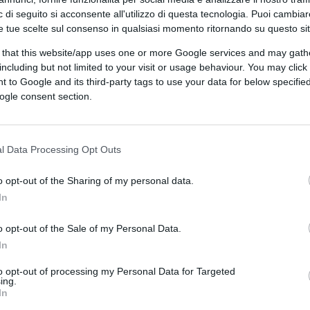
 di seguito si acconsente all'utilizzo di questa tecnologia. Puoi cambiar
e tue scelte sul consenso in qualsiasi momento ritornando su questo si
 that this website/app uses one or more Google services and may gath
including but not limited to your visit or usage behaviour. You may click 
 to Google and its third-party tags to use your data for below specifi
ogle consent section.
l Data Processing Opt Outs
CLICCA QUI
o opt-out of the Sharing of my personal data.
In
0:00
/
--:--
o opt-out of the Sale of my Personal Data.
In
Bye
Emiliano. Alla fine quella che appariva
ticare il sistema pugliese del Pd dopo gli
to opt-out of processing my Personal Data for Targeted
ing.
 viene risolta da Giuseppe Conte. Il M5S ha
In