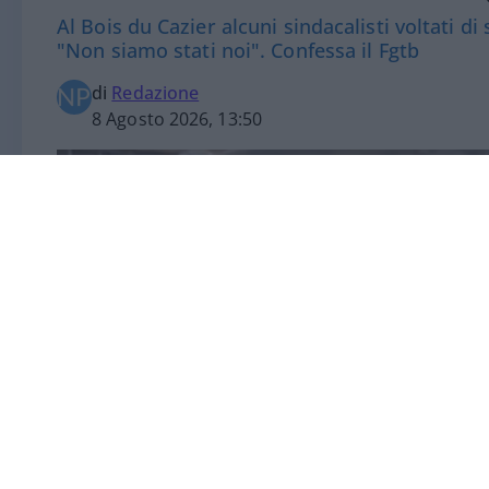
Al Bois du Cazier alcuni sindacalisti voltati di 
"Non siamo stati noi". Confessa il Fgtb
di
Redazione
8 Agosto 2026, 13:50