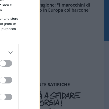
Meloni aveva ragione: "I marocchini di
e idea e
Ceuta sbarcano in Europa col barcone"
to
er and store
to grant or
ed purposes
SEDUTE SATIRICHE