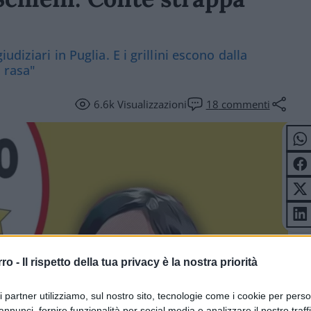
diziari in Puglia. E i grillini escono dalla
 rasa"
6.6k
Visualizzazioni
18
commenti
rro -
Il rispetto della tua privacy è la nostra priorità
ri partner utilizziamo, sul nostro sito, tecnologie come i cookie per pers
annunci, fornire funzionalità per social media e analizzare il nostro traff