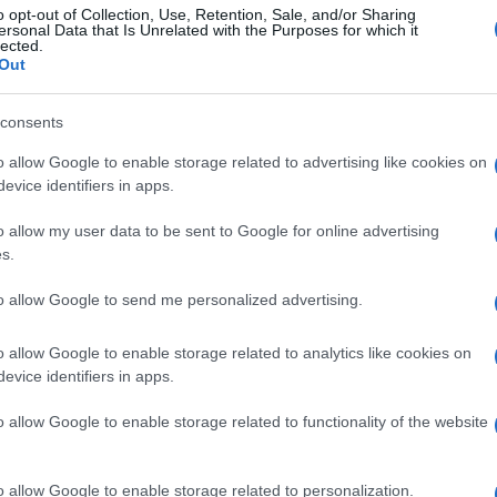
ato e di ritirare l’assessora
Rosa Barone
o opt-out of Collection, Use, Retention, Sale, and/or Sharing
guardo tra Giuseppi e
Elly Schlein
era stato
ersonal Data that Is Unrelated with the Purposes for which it
lected.
 e i grillini hanno deciso di rosicchiare tutti
Out
 che il segretario non mangerà il panettone. E
agosto.
consents
o allow Google to enable storage related to advertising like cookies on
evice identifiers in apps.
rischio che il Comune guidato dal Pd venisse
o allow my user data to be sent to Google for online advertising
a al fianco di Antonio Decaro
, persona
s.
 un “alleato” che del giustizialismo
to allow Google to send me personalized advertising.
tintiva. Poi è scoppiato il bubbone dei
tutte da dimostrare, ma è un dettaglio che al
o allow Google to enable storage related to analytics like cookies on
i sera l’arresto ai domiciliari di
Alfonso
evice identifiers in apps.
ato di aver sfruttato “la sua influenza
o allow Google to enable storage related to functionality of the website
e clientelare del suo ruolo”
. Anche qui:
ando si parla di pentastellati sono dettagli
inistratori).
o allow Google to enable storage related to personalization.