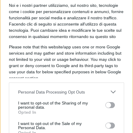
dell’industria elettrica, con la ferma volontà di
Noi e i nostri partner utilizziamo, sul nostro sito, tecnologie
sostituirsi ad essa.
come i cookie per personalizzare contenuti e annunci, fornire
funzionalità per social media e analizzare il nostro traffico.
Facendo clic di seguito si acconsente all'utilizzo di questa
È una storia complessa, quella del nucleare in
tecnologia. Puoi cambiare idea e modificare le tue scelte sul
Italia, raccontata con competenza e dovizia di
consenso in qualsiasi momento ritornando su questo sito
particolari da
Ugo Spezia
, ingegnere nucleare,
Please note that this website/app uses one or more Google
dirigente industriale e saggista scientifico, autore
services and may gather and store information including but
not limited to your visit or usage behaviour. You may click to
di
Italia nucleare: dalla Pila di Fermi al dissesto
grant or deny consent to Google and its third-party tags to
energetico
pubblicato da 21mo Secolo. Il libro
use your data for below specified purposes in below Google
analizza a fondo le indecisioni che hanno
consent section.
caratterizzato la vicenda nucleare in Italia e hanno
Personal Data Processing Opt Outs
finito col penalizzare gravemente l’evoluzione del
sistema energetico del Paese fino a portarlo
I want to opt-out of the Sharing of my
personal data.
all’attuale condizione di sofferenza economica:
90
Opted In
miliardi di euro è la somma complessiva che
I want to opt-out of the Sale of my
nel 2022 l’Italia pagherà all’estero
per
Personal Data.
Opted In