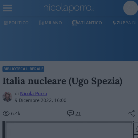
MILANO
ATLANTICO
ZUPPA DI PORRO
E
BIBLIOTECA LIBERALE
Italia nucleare (Ugo Spezia)
di
Nicola Porro
9 Dicembre 2022, 16:00
6.4k
21