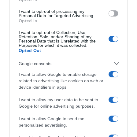
l’importazione di fonti energetiche
e di
elettricità, mentre le famiglie e le imprese italiane
I want to opt-out of processing my
pagano già da anni il chilowattora più caro del
Personal Data for Targeted Advertising.
Opted In
mondo.
I want to opt-out of Collection, Use,
Retention, Sale, and/or Sharing of my
Personal Data that Is Unrelated with the
Purposes for which it was collected.
Opted Out
I ripensamenti che hanno azzerato il sistema
nucleare italiano, vanificando ingenti investimenti
Google consents
in tecnologia, know-how e capitale umano, sono
I want to allow Google to enable storage
dall’autore ripercorsi attraverso la cronistoria
related to advertising like cookies on web or
degli avvenimenti succedutisi dall’immediato
device identifiers in apps.
dopoguerra ad oggi: l’avvio e lo sviluppo delle
I want to allow my user data to be sent to
iniziative industriali, con la nascita del Cise
Google for online advertising purposes.
(Centro informazioni studi esperienze) e
la
realizzazione delle prime tre centrali nucleari
;
I want to allow Google to send me
personalized advertising.
la creazione del Cnrn (Comitato nazionale per le
ricerche nucleari) e la progressiva dispersione