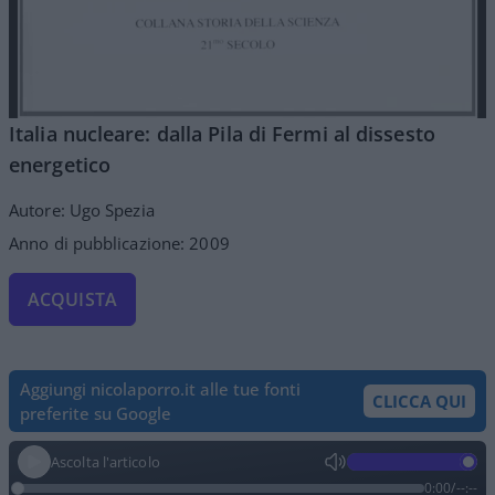
Italia nucleare: dalla Pila di Fermi al dissesto
energetico
Autore: Ugo Spezia
Anno di pubblicazione: 2009
ACQUISTA
Aggiungi nicolaporro.it alle tue fonti
CLICCA QUI
preferite su Google
Ascolta l'articolo
0:00
/
--:--