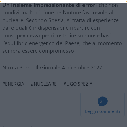
Un insieme impressionante di errori
che non
condiziona l’opinione dell’autore favorevole al
nucleare. Secondo Spezia, si tratta di esperienze
dalle quali è indispensabile ripartire con
consapevolezza per ricostruire su nuove basi
l’equilibrio energetico del Paese, che al momento
sembra essere compromesso.
Nicola Porro, Il Giornale 4 dicembre 2022
#ENERGIA
#NUCLEARE
#UGO SPEZIA
21
Leggi i commenti