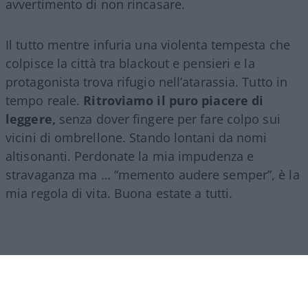
avvertimento di non rincasare.
Il tutto mentre infuria una violenta tempesta che
colpisce la città tra blackout e pensieri e la
protagonista trova rifugio nell’atarassia. Tutto in
tempo reale.
Ritroviamo il puro piacere di
leggere,
senza dover fingere per fare colpo sui
vicini di ombrellone. Stando lontani da nomi
altisonanti. Perdonate la mia impudenza e
stravaganza ma … “memento audere semper”, è la
mia regola di vita. Buona estate a tutti.