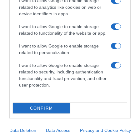
I want to allow Google to enable storage
degli obiettivi della ricerca; la nazionalizzazione
related to analytics like cookies on web or
dell’industria elettrica, la nascita dell’Enel e il
device identifiers in apps.
«caso Ippolito».
I want to allow Google to enable storage
related to functionality of the website or app.
Le corruttele legate al business del petrolio e i
I want to allow Google to enable storage
fallimenti della pianificazione energetica; la
related to personalization.
nascita e la crescita del movimento antinucleare;
I want to allow Google to enable storage
la demagogia e l’abdicazione della politica; la
related to security, including authentication
cancellazione dei programmi nucleari dopo gli
functionality and fraud prevention, and other
eventi di Chernobyl e Fukushima – la cui
user protection.
narrazione mediatica ha sfidato e superato ogni
decenza; il disinteresse politico e l’abbandono di
ogni forma di governo efficace del settore
CONFIRM
elettrico.
Data Deletion
Data Access
Privacy and Cookie Policy