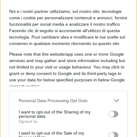
e altri reati connessi. La democrazia? Solo se vince
la sinistra.
Noi e i nostri partner utilizziamo, sul nostro sito, tecnologie
come i cookie per personalizzare contenuti e annunci, fornire
funzionalità per social media e analizzare il nostro traffico.
Ma attenzione, perché il clima si fa più cupo. Non
Facendo clic di seguito si acconsente all'utilizzo di questa
bastano più i tribunali. Si passa a forme di
tecnologia. Puoi cambiare idea e modificare le tue scelte sul
violenza diretta. Pensiamo all’attentato a Trump
consenso in qualsiasi momento ritornando su questo sito
durante un comizio: un colpo d’arma da fuoco che
Please note that this website/app uses one or more Google
avrebbe potuto cambiare la storia. E la
services and may gather and store information including but
not limited to your visit or usage behaviour. You may click to
drammatica vicenda di poche ore fa,
l’assassinio
grant or deny consent to Google and its third-party tags to
di Charlie Kirk
, il volto giovane e di successo del
use your data for below specified purposes in below Google
conservatorismo americano, una vera e propria
consent section.
esecuzione. La sua colpa? Avere idee diverse da
Personal Data Processing Opt Outs
quelle della sinistra e di sfidare i compagni al
confronto dialettico.
I want to opt-out of the Sharing of my
personal data.
Opted In
I want to opt-out of the Sale of my