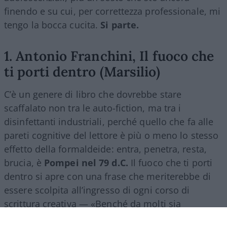
finendo e su cui, per correttezza professionale, mi
tengo la bocca cucita.
Si parte.
1. Antonio Franchini, Il fuoco che
ti porti dentro (Marsilio)
C’è un genere di libro che dovrebbe stare
scaffalato non tra le auto-fiction, ma tra i
disinfettanti industriali, perché quello che fa alle
pareti cognitive del lettore è più o meno lo stesso
effetto della formaldeide: entra, penetra, resta,
brucia, è
Pompei nel 79 d.C.
Il fuoco che ti porti
dentro si apre con una frase che meriterebbe di
essere scolpita all’ingresso di ogni corso di
scrittura creativa — «Benché da molti sia
considerata una bella donna, mia madre puzza»