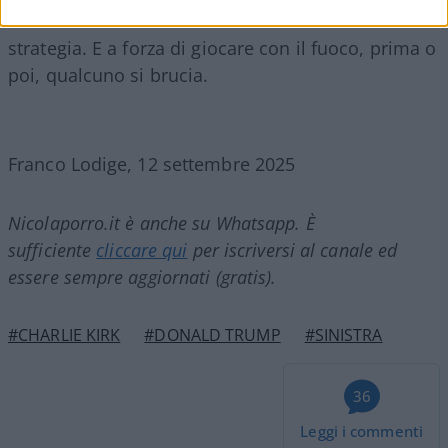
errori. Non sono eccezioni. È un metodo. Una
strategia. E a forza di giocare con il fuoco, prima o
poi, qualcuno si brucia.
Franco Lodige, 12 settembre 2025
Nicolaporro.it è anche su Whatsapp. È
sufficiente
cliccare qui
per iscriversi al canale ed
essere sempre aggiornati (gratis).
#CHARLIE KIRK
#DONALD TRUMP
#SINISTRA
36
Leggi i commenti