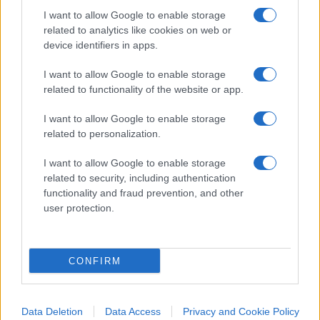
diversamente. Guardate cosa è successo ogni
I want to allow Google to enable storage
volta che la sinistra ha perso il potere: si è
related to analytics like cookies on web or
rifugiata nei palazzi della giustizia, nei talk show,
device identifiers in apps.
nei salotti buoni. I magistrati diventano
I want to allow Google to enable storage
improvvisamente “la voce della Costituzione”. Gli
related to functionality of the website or app.
avversari politici vengono indagati, messi alla
gogna, delegittimati. E quando governa la destra?
I want to allow Google to enable storage
related to personalization.
È emergenza democratica. È allarme antifascismo.
È un urlo continuo contro una fantomatica “deriva
I want to allow Google to enable storage
autoritaria”, che guarda caso, non si realizza mai.
related to security, including authentication
functionality and fraud prevention, and other
user protection.
Ecco il punto: la sinistra, quella vera, quella
ideologica,
non accetta il pluralismo
. Non
concepisce che esistano idee diverse dalle sue. O
CONFIRM
peggio, le considera pericolose. E allora fa di tutto
per zittirle: con i giudici, con la censura, con la
Data Deletion
Data Access
Privacy and Cookie Policy
violenza verbale – e ormai anche fisica. Non sono