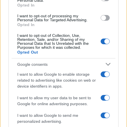
Leggi anche:
Personal Data.
Opted In
I want to opt-out of processing my
Charlie Kirk, il peggio lo danno i media italiani
Personal Data for Targeted Advertising.
Opted In
Domanda semplice: se fosse successo l’inverso,
I want to opt-out of Collection, Use,
Retention, Sale, and/or Sharing of my
se un politico progressista fosse stato preso di
Personal Data that Is Unrelated with the
Purposes for which it was collected.
mira da un conservatore squilibrato, cosa
Opted Out
avremmo letto oggi? “Il clima d’odio”, “La
responsabilità morale della destra”, “La deriva
Google consents
violenta del populismo”. E invece? Silenzio.
I want to allow Google to enable storage
Imbarazzo. Articoli a mezza voce. Perché
la
related to advertising like cookies on web or
device identifiers in apps.
violenza, quando colpisce un conservatore,
sembra quasi giustificata
.
I want to allow my user data to be sent to
Google for online advertising purposes.
I want to allow Google to send me
Non illudiamoci che in Italia le cose vadano
personalized advertising.