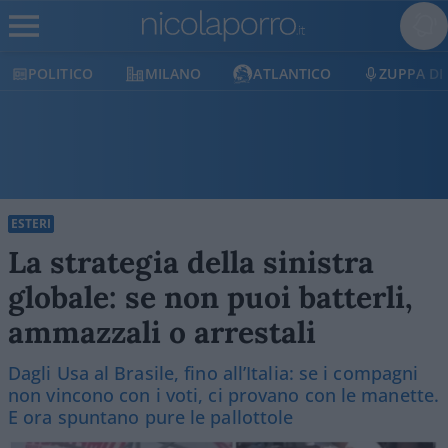
MILANO
ATLANTICO
ZUPPA DI PORRO
ESTERI
La strategia della sinistra
globale: se non puoi batterli,
ammazzali o arrestali
Dagli Usa al Brasile, fino all’Italia: se i compagni
non vincono con i voti, ci provano con le manette.
E ora spuntano pure le pallottole