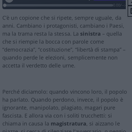
0:00
/
--:--
C’è un copione che si ripete, sempre uguale, da
anni. Cambiano i protagonisti, cambiano i Paesi,
ma la trama resta la stessa. La
sinistra
– quella
che si riempie la bocca con parole come
“democrazia”, “costituzione”, “libertà di stampa” –
quando perde le elezioni, semplicemente non
accetta il verdetto delle urne.
Perché diciamolo: quando vincono loro, il popolo
ha parlato. Quando perdono, invece, il popolo è
ignorante, manipolato, plagiato, magari pure
fascista. E allora via con i soliti trucchetti: si
chiama in causa la
magistratura
, si aizzano le
piazze, si cerca di silenziare l’avversario, o peggio,