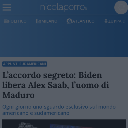
POLITICO
MILANO
ATLANTICO
ZUPPA DI
APPUNTI SUDAMERICANI
L’accordo segreto: Biden
libera Alex Saab, l’uomo di
Maduro
Ogni giorno uno sguardo esclusivo sul mondo
americano e sudamericano