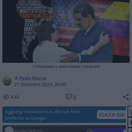
© PetiaDizain e strelov tramite Canva.com
di
Paolo Manzo
21 Dicembre 2023, 20:00
4.8k
0
Aggiungi nicolaporro.it alle tue fonti
CLICCA QUI
preferite su Google
Ascolta l'articolo