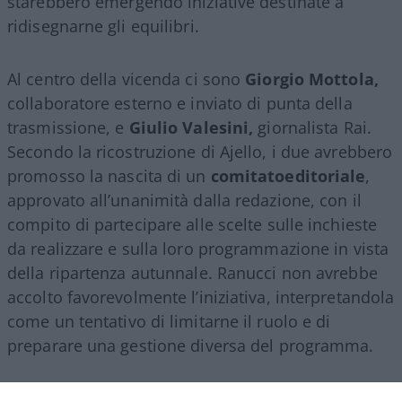
starebbero emergendo iniziative destinate a
ridisegnarne gli equilibri.
Al centro della vicenda ci sono
Giorgio Mottola,
collaboratore esterno e inviato di punta della
trasmissione, e
Giulio Valesini,
giornalista Rai.
Secondo la ricostruzione di Ajello, i due avrebbero
promosso la nascita di un
comitatoeditoriale
,
approvato all’unanimità dalla redazione, con il
compito di partecipare alle scelte sulle inchieste
da realizzare e sulla loro programmazione in vista
della ripartenza autunnale. Ranucci non avrebbe
accolto favorevolmente l’iniziativa, interpretandola
come un tentativo di limitarne il ruolo e di
preparare una gestione diversa del programma.