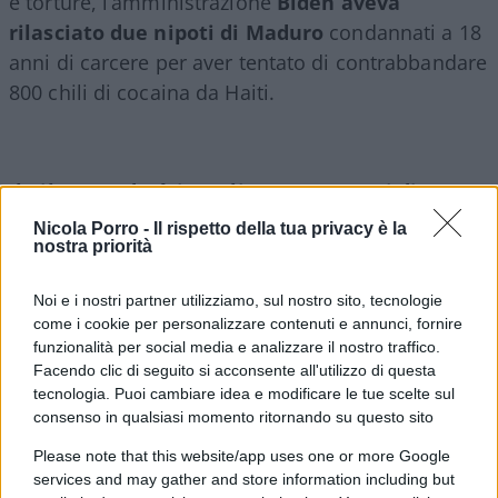
e torture, l’amministrazione
Biden aveva
rilasciato due nipoti di Maduro
condannati a 18
anni di carcere per aver tentato di contrabbandare
800 chili di cocaina da Haiti.
Il Cile estraderà in Italia tre ex agenti di
Pinochet
Nicola Porro -
Il rispetto della tua privacy è la
nostra priorità
I tre hanno ucciso due cittadini italiani e saranno
Noi e i nostri partner utilizziamo, sul nostro sito, tecnologie
estradati una volta terminato di scontare la loro
come i cookie per personalizzare contenuti e annunci, fornire
pena in Cile. Si tratta dell’ex sergente dell’Esercito,
funzionalità per social media e analizzare il nostro traffico.
Facendo clic di seguito si acconsente all'utilizzo di questa
Orlando Moreno Vásquez
, di 82 anni, e dell’ex
tecnologia. Puoi cambiare idea e modificare le tue scelte sul
brigadiere 78enne
Manuel Vásquez Chahuán
,
consenso in qualsiasi momento ritornando su questo sito
condannati all’ergastolo da un tribunale di Roma
Please note that this website/app uses one or more Google
per la morte di Omar Venturelli Leonelli, il 16
services and may gather and store information including but
settembre del 1973, un ex sacerdote, membro del