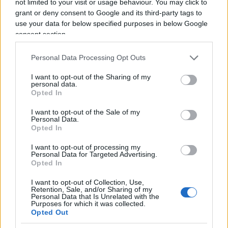
not limited to your visit or usage behaviour. You may click to
gruppo “Cristiani per il Socialismo” nonché
grant or deny consent to Google and its third-party tags to
use your data for below specified purposes in below Google
professore universitario.
La Corte Suprema cilena
consent section.
ha anche autorizzato l’estradizione dell’ex
brigadiere dell’esercito Pedro Espinoza Bravo, di
Personal Data Processing Opt Outs
92 anni, per l’omicidio di Juan Bosco Maino
I want to opt-out of the Sharing of my
Canales, avvenuto il 26 maggio 1976. Nel 2021, la
personal data.
Opted In
giustizia italiana aveva chiesto l’estradizione di sei
ex membri dell’apparato repressivo della dittatura
I want to opt-out of the Sale of my
Personal Data.
di Pinochet. Tutti erano stati condannati per
Opted In
l’omicidio di cileni con cittadinanza italiana.
I want to opt-out of processing my
Tuttavia, due dei sei ricercati sono morti e un
Personal Data for Targeted Advertising.
terzo è stato tolto dalla lista essendo malato
Opted In
mentale grave.
I want to opt-out of Collection, Use,
Retention, Sale, and/or Sharing of my
Personal Data that Is Unrelated with the
Purposes for which it was collected.
Opted Out
Maduro torna all’attacco: “recuperare