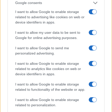
Google consents
completamente” il territorio conteso con la
Guyana
I want to allow Google to enable storage
related to advertising like cookies on web or
device identifiers in apps.
Il dittatore Maduro ha ribadito ieri la sua
intenzione di “recuperare integralmente” la
I want to allow my user data to be sent to
Google for online advertising purposes.
Guayana
Esequiba
, il territorio di quasi 160.000
chilometri quadrati in disputa con la Guyana,
I want to allow Google to send me
dopo aver concordato con il governo di quel
personalized advertising.
paese di non minacciare o usare la forza per
I want to allow Google to enable storage
risolvere la controversia. Caracas ha approvato il 3
related to analytics like cookies on web or
dicembre con un referendum unilaterale
device identifiers in apps.
l’annessione dell’area contesa e il Maduro ha
I want to allow Google to enable storage
ordinato la creazione di una divisione militare nei
related to functionality of the website or app.
pressi della zona contesa nonché la modifica della
mappa ufficiale venezuelana, alla quale è stata già
I want to allow Google to enable storage
related to personalization.
annessa la Guayana Esequiba.