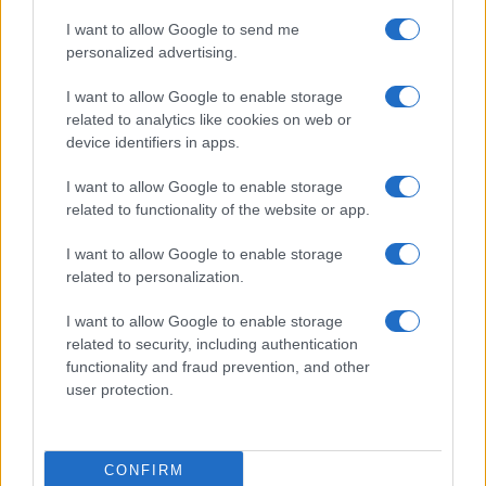
Saab, l’uomo di Maduro
I want to allow Google to send me
personalized advertising.
di
Paolo Manzo
4.8k
21 Dicembre 2023, 20:00
I want to allow Google to enable storage
related to analytics like cookies on web or
device identifiers in apps.
I want to allow Google to enable storage
related to functionality of the website or app.
I want to allow Google to enable storage
related to personalization.
I want to allow Google to enable storage
related to security, including authentication
functionality and fraud prevention, and other
user protection.
Ipocrisia Usa: quanto petrolio
hanno comprato dal dittatore
CONFIRM