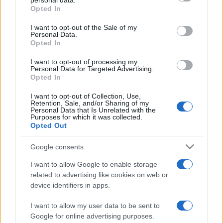
personal data.
Opted In
Lula-Maduro: l’alleanza del terrore
I want to opt-out of the Sale of my
Personal Data.
di
Paolo Manzo
Opted In
5.1k
3 Marzo 2024, 20:00
I want to opt-out of processing my
Personal Data for Targeted Advertising.
Opted In
I want to opt-out of Collection, Use,
Retention, Sale, and/or Sharing of my
Personal Data that Is Unrelated with the
Purposes for which it was collected.
Opted Out
Google consents
I want to allow Google to enable storage
related to advertising like cookies on web or
device identifiers in apps.
I want to allow my user data to be sent to
L’accordo segreto: Biden libera Alex
Google for online advertising purposes.