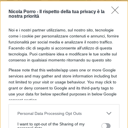
Nicola Porro -
Il rispetto della tua privacy è la
Venezuelani in Italia, Maduro non li
nostra priorità
fa votare
Noi e i nostri partner utilizziamo, sul nostro sito, tecnologie
come i cookie per personalizzare contenuti e annunci, fornire
di
Paolo Manzo
4.6k
funzionalità per social media e analizzare il nostro traffico.
28 Marzo 2024, 20:30
Facendo clic di seguito si acconsente all'utilizzo di questa
tecnologia. Puoi cambiare idea e modificare le tue scelte sul
consenso in qualsiasi momento ritornando su questo sito
Please note that this website/app uses one or more Google
services and may gather and store information including but
not limited to your visit or usage behaviour. You may click to
grant or deny consent to Google and its third-party tags to
use your data for below specified purposes in below Google
consent section.
Personal Data Processing Opt Outs
I want to opt-out of the Sharing of my