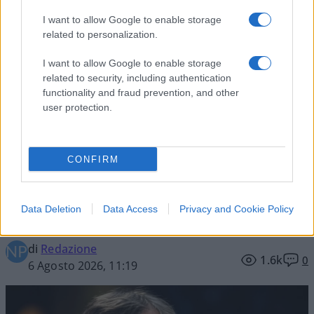
Vignetta del 04/08/2026
I want to allow Google to enable storage
related to personalization.
I want to allow Google to enable storage
related to security, including authentication
Vai all'archivio delle vignette
functionality and fraud prevention, and other
user protection.
CONFIRM
È morto Francesco Guccini
Data Deletion
Data Access
Privacy and Cookie Policy
Il cantautore si è spento a 86 anni
di
Redazione
1.6k
0
6 Agosto 2026, 11:19