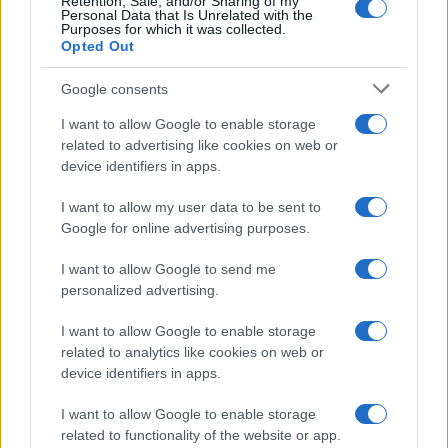
Retention, Sale, and/or Sharing of my
Personal Data that Is Unrelated with the
Purposes for which it was collected.
Opted Out
Quel
poliziotto
, peraltro, è lo stesso “che, più
tardi, aggredito da un manifestante da lui
Google consents
arrestato e tuttora in stato di detenzione, ha
I want to allow Google to enable storage
reagito in modo scomposto, per questo motivo si
related to advertising like cookies on web or
è auto-segnalato e ora la sua posizione è al vaglio
device identifiers in apps.
dell’autorità giudiziaria”. Forse stava verificando
I want to allow my user data to be sent to
anche lì il “moto ondulatorio” dei suoi pugni?
Google for online advertising purposes.
I want to allow Google to send me
#CGIL
#LUCIANA LAMORGESE
personalized advertising.
I want to allow Google to enable storage
30
related to analytics like cookies on web or
Leggi i commenti
device identifiers in apps.
I want to allow Google to enable storage
related to functionality of the website or app.
SEDUTE SATIRICHE