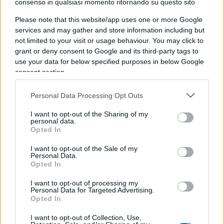
consenso in qualsiasi momento ritornando su questo sito
“nel dispositivo era prevista, come è normale, la
presenza di agenti in borghese appartenenti alla
Please note that this website/app uses one or more Google
services and may gather and store information including but
DIGOS, con compiti di osservazione e
not limited to your visit or usage behaviour. You may click to
monitoraggio e anche di mediazione con i
grant or deny consent to Google and its third-party tags to
manifestanti” (cosa cambia?).Tra questi c’era
use your data for below specified purposes in below Google
“anche l’operatore di Polizia, che, in abiti civili,
consent section.
compare in alcune immagini diffuse dai
social
,
Personal Data Processing Opt Outs
presente all’azione di alcuni esagitati che
intendevano provocare il ribaltamento di un
I want to opt-out of the Sharing of my
personal data.
furgone della Polizia”. Bene. E cosa stava facendo?
Opted In
Sentite un po’: “In realtà – dice Lamorgese –
I want to opt-out of the Sale of my
quell’operatore stava verificando anche la forza
Personal Data.
Opted In
ondulatoria scaricata sul mezzo e che non
riuscisse ad essere effettivamente concluso”.
I want to opt-out of processing my
Personal Data for Targeted Advertising.
Avete capito? Stava “verificando la forza
Opted In
ondulatoria”. Siamo seri?
I want to opt-out of Collection, Use,