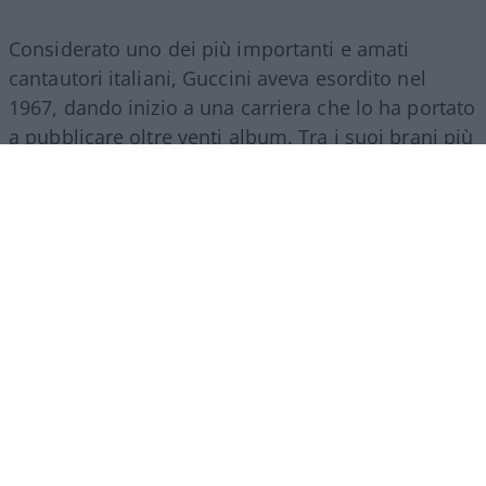
Considerato uno dei più importanti e amati
cantautori italiani, Guccini aveva esordito nel
1967, dando inizio a una carriera che lo ha portato
a pubblicare oltre venti album. Tra i suoi brani più
celebri figurano «Dio è morto» e «La locomotiva».