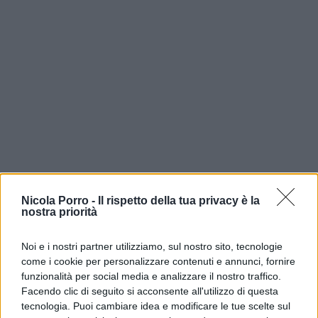
Nicola Porro -
Il rispetto della tua privacy è la
nostra priorità
Ecco qui. “Si è poi anche adombrata l’ipotesi della
Noi e i nostri partner utilizziamo, sul nostro sito, tecnologie
possibile presenza in piazza di agenti di Polizia
come i cookie per personalizzare contenuti e annunci, fornire
infiltratisi tra i manifestanti – ha spiegato il
funzionalità per social media e analizzare il nostro traffico.
ministro – Sento di dover
escludere anche
Facendo clic di seguito si acconsente all'utilizzo di questa
questo inquietante retroscena
“. Ovviamente
tecnologia. Puoi cambiare idea e modificare le tue scelte sul