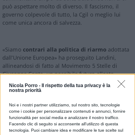
può aspettare molto di diverso. Il fascismo, il
governo colpevole di tutto, la Cgil o meglio lui
come unica ancora di salvezza.
«Siamo
contrari alla politica di riarmo
adottata
dall’Unione Europea» ha proseguito Landini,
allineandosi di fatto al Movimento 5 Stelle di
Giuseppe Conte, un possibile futuro alleato.
«Continuiamo a ritenere che questa scelta sia
Nicola Porro -
Il rispetto della tua privacy è la
errata», ha aggiunto certo delle sue posizioni, pur
nostra priorità
difficili da definire, data la mancanza di una
Noi e i nostri partner utilizziamo, sul nostro sito, tecnologie
proposta. Un po’ il manuale Schlein: criticare
come i cookie per personalizzare contenuti e annunci, fornire
senza offrire alternative. E i risultati – nei sondaggi
funzionalità per social media e analizzare il nostro traffico.
– si vedono. Il leader Cgil e aspirante leader della
Facendo clic di seguito si acconsente all'utilizzo di questa
sinistra ha sottolineato come tale decisione non
tecnologia. Puoi cambiare idea e modificare le tue scelte sul