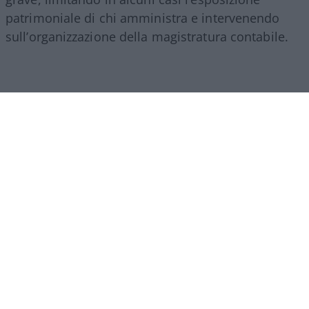
patrimoniale di chi amministra e intervenendo
sull’organizzazione della magistratura contabile.
Obiettivi comprensibili, ma forse come si ripete
sempre in questi casi era l’occasione per fare di
più. I veri problemi della Corte non finiscono