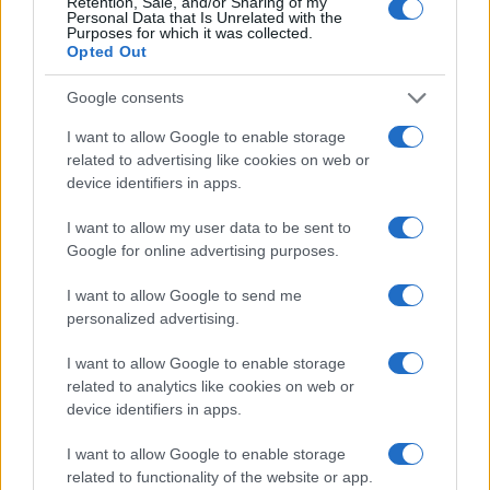
Retention, Sale, and/or Sharing of my
pensioni
Personal Data that Is Unrelated with the
Purposes for which it was collected.
Opted Out
Google consents
Ma non è tutto, purtroppo. L’invettiva ha chiamato
in causa un po’ tutto e tutti. Infatti Landini ha poi
I want to allow Google to enable storage
related to advertising like cookies on web or
parlato del fallimento della globalizzazione, che
device identifiers in apps.
ha avuto ripercussioni anche sugli Stati Uniti: «La
globalizzazione
ha portato alla delocalizzazione
I want to allow my user data to be sent to
delle produzioni e alla finanziarizzazione
Google for online advertising purposes.
dell’economia, con un predominio della finanza
I want to allow Google to send me
sugli Stati e sull’azione pubblica. Questo ha
personalized advertising.
alimentato la precarietà e la competizione tra i
I want to allow Google to enable storage
lavoratori». Infine, dulcis in fundo, ha criticato la
related to analytics like cookies on web or
visione della libertà che ha prevalso negli ultimi
device identifiers in apps.
15-20 anni, definendola fondamentalmente basata
I want to allow Google to enable storage
sul mercato: «Questo concetto di libertà è
related to functionality of the website or app.
contrario ai principi della nostra Costituzione, che