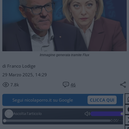
Immagine generata tramite Flux
di Franco Lodige
29 Marzo 2025, 14:29
7.8k
46
Segui nicolaporro.it su Google
CLICCA QUI
Ascolta l'articolo
0:00
/
--:--