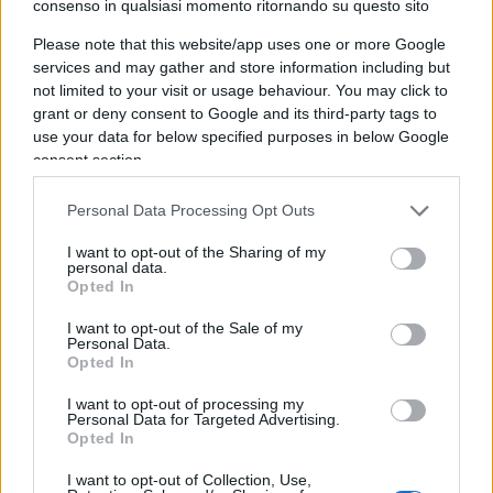
consenso in qualsiasi momento ritornando su questo sito
sia stata neppure votata dal Parlamento Europeo
e come 800 miliardi siano stati destinati a spese
Please note that this website/app uses one or more Google
services and may gather and store information including but
militari, sottraendoli ad altri settori come il
not limited to your visit or usage behaviour. You may click to
welfare e la creazione di posti di lavoro: «L’Europa
grant or deny consent to Google and its third-party tags to
si concentra sul riarmo, ma non ha una politica
use your data for below specified purposes in below Google
estera chiara. La paura tra le persone è tangibile,
consent section.
ma sostenere che la sicurezza si raggiunga solo
Personal Data Processing Opt Outs
tramite l’uso delle armi è una menzogna». Curioso
che si interessi ora ai posti di lavoro dopo aver
I want to opt-out of the Sharing of my
personal data.
affrontato tematiche pressoché politiche, a
Opted In
testimonianza delle sue mire.
I want to opt-out of the Sale of my
Personal Data.
Opted In
Leggi anche:
I want to opt-out of processing my
Personal Data for Targeted Advertising.
Un paradosso chiamato Landini
Opted In
L’ultima di Landini: l’Europa ci ha dato sanità e
I want to opt-out of Collection, Use,