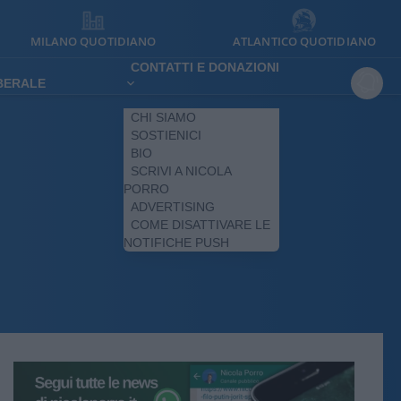
MILANO QUOTIDIANO
ATLANTICO QUOTIDIANO
CONTATTI E DONAZIONI
IBERALE
CHI SIAMO
SOSTIENICI
BIO
SCRIVI A NICOLA
PORRO
ADVERTISING
COME DISATTIVARE LE
NOTIFICHE PUSH