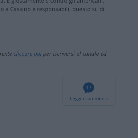
ba. E giustamente è contro gli americani.
no a Cassino e responsabili, questo si, di
ciente
cliccare qui
per iscriversi al canale ed
17
Leggi i commenti