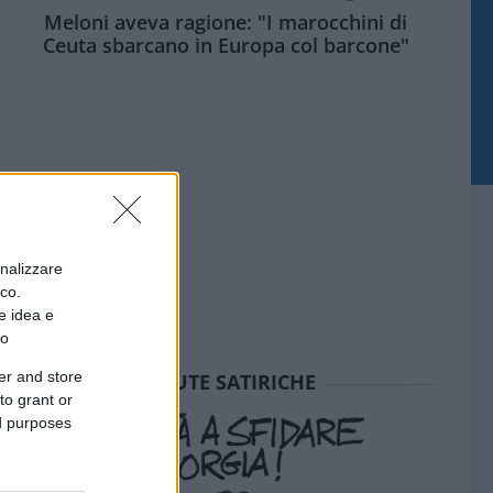
Meloni aveva ragione: "I marocchini di
Ceuta sbarcano in Europa col barcone"
onalizzare
ico.
e idea e
to
er and store
SEDUTE SATIRICHE
to grant or
ed purposes