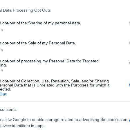
 di compagni di classe) contro una coppia di
l Data Processing Opt Outs
on risultano sospesi fra la vita e la morte in
o opt-out of the Sharing of my personal data.
In
o opt-out of the Sale of my Personal Data.
nfà a uno che indossi il fazzoletto rosso al
In
e forze dell’ordine evidenzia come
retoriche
tampa crollino davanti ai fatti
. L’episodio
to opt-out of processing my Personal Data for Targeted
ing.
a lunga serie di raid nelle scuole e
In
edicenti gruppi sionisti contro l’Anpi e
o opt-out of Collection, Use, Retention, Sale, and/or Sharing
 lavoratori. La violenza usata per colpire la
ersonal Data that Is Unrelated with the Purposes for which it
lected.
ta intera la grande comunità antifascista di
Out
ella Resistenza e la mobilitazione
senti il nemico di coloro che non solo
consents
li e genocidi come quelli che da anni sono
o allow Google to enable storage related to advertising like cookies on
 pende un mandato di cattura internazionale
evice identifiers in apps.