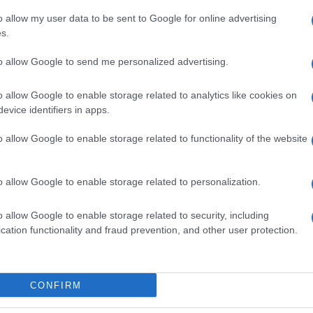
estinese, che lotta e resiste per la sua
o allow my user data to be sent to Google for online advertising
 esitano ad usare direttamente la violenza
s.
artigiana,
sostiene la causa di tutti i popoli
e alla morsa economica e militare degli Usa
to allow Google to send me personalized advertising.
”.
o allow Google to enable storage related to analytics like cookies on
evice identifiers in apps.
 violenze.
o allow Google to enable storage related to functionality of the website
o allow Google to enable storage related to personalization.
tanti di studenti e professori con la
kippah
pro-Pal e i partigiani. Le molotov con la
o allow Google to enable storage related to security, including
nciate dagli antifà contro la polizia. Le
cation functionality and fraud prevention, and other user protection.
gere sinagoghe altrettanto abusive nei
andelabro delle feste ebraiche, usata come
uidate dalle
Comunità ebraiche
che hanno
CONFIRM
 il bavero la kefiah palestinese, per evitare