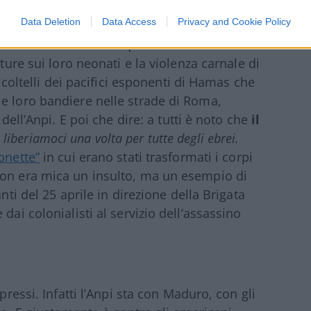
pah
quella da nascondere.
Data Deletion
Data Access
Privacy and Cookie Policy
 del 7 ottobre con la quale 1400 ebrei si
rture sui loro neonati e la violenza carnale di
i coltelli dei pacifici esponenti di Hamas che
e loro bandiere nelle strade di Roma,
 dell’Anpi. E poi che dire: a tutti è noto che
il
a
liberiamoci una volta per tutte degli ebrei.
onette”
in cui erano stati trasformati i corpi
non era mica un insulto, ma un esempio di
nti del 25 aprile in direzione della Brigata
dai colonialisti al servizio dell’assassino
pressi. Infatti l’Anpi sta con Maduro, con gli