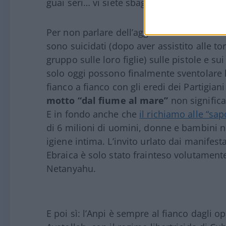
guai seri… vi siete sbagliati non era la
kip
Per non parlare dell’aggressione coloniale
sono suicidati (dopo aver assistito alle to
gruppo sulle loro figlie) sulle pistole e su
solo oggi possono finalmente sventolare l
fianco a fianco con gli eredi dei Partigiani
motto “dal fiume al mare”
non signific
E in fondo anche che
il richiamo alle “sap
di 6 milioni di uomini, donne e bambini 
igiene intima. L’invito urlato dai manifesta
Ebraica è solo stato frainteso volutamente 
Netanyahu.
E poi sì: l’Anpi è sempre al fianco dagli op