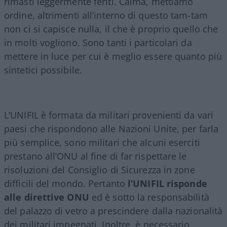
rimasti leggermente feriti
.
Calma, mettiamo
ordine, altrimenti all’interno di questo tam-tam
non ci si capisce nulla, il che è proprio quello che
in molti vogliono
.
Sono tanti i particolari da
mettere in luce per cui è meglio essere quanto più
sintetici possibile.
L’UNIFIL è formata da militari provenienti da v
ari
paesi
che rispondono alle Nazioni Unite, per farla
più semplice, sono militari che alcuni eserciti
prestano all’ONU al fine di far rispettare le
risoluzioni
del Consiglio di Sicurezza
in zone
difficili del mondo.
Pertanto
l’UNIFIL risponde
alle direttive ONU
ed è sotto la responsabilità
del palazzo di vetro a prescindere dalla nazionalità
dei militari impegnati.
Inoltre, è necessario