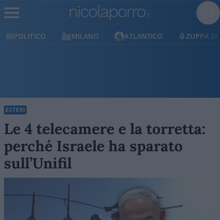
MILANO
ATLANTICO
ZUPPA DI PORRO
E
ESTERI
Le 4 telecamere e la torretta:
perché Israele ha sparato
sull’Unifil