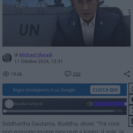
di
Michael Sfaradi
11 Ottobre 2024, 12:31
19.6k
292
Segui nicolaporro.it su Google
CLICCA QUI
Ascolta l'articolo
0:00
/
--:--
Siddhartha Gautama
,
Buddha
, disse:
“
Tre cose
non possono essere nascoste a lungo: il sole, la