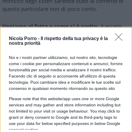
ministro degli Esteri sarebbe stato al corrente di
questo particolare non di poco conto.
Veniamo al fatto e come si è svolto
. A
essere
colpita non è stata direttamente una base U
NIFIL
Nicola Porro -
Il rispetto della tua privacy è la
presidiata da soldati italiani, ma una torretta, un
nostra priorità
punto di avvistamento sulla quale erano state
montate quattro telecamere basculanti.
È
Noi e i nostri partner utilizziamo, sul nostro sito, tecnologie
come i cookie per personalizzare contenuti e annunci, fornire
necessario sottolineare che fino a quando il
funzionalità per social media e analizzare il nostro traffico.
comando era in mano agli italiani i contatti fra
Facendo clic di seguito si acconsente all'utilizzo di questa
l’IDF e l’UNIFIL erano continui, ma da quando c’è
tecnologia. Puoi cambiare idea e modificare le tue scelte sul
consenso in qualsiasi momento ritornando su questo sito
stato il passaggio di consegne a favore degli
spagnoli tutto questo si è ridotto al minimo
Please note that this website/app uses one or more Google
sindacale, anzi, sotto il minimo sindacale.
In
services and may gather and store information including but
not limited to your visit or usage behaviour. You may click to
quella che è una zona di guerra aperta, il
grant or deny consent to Google and its third-party tags to
comando dell’esercito israeliano aveva contattato
use your data for below specified purposes in below Google
nelle ultime dodici ore,
e per quattro volte
,
le
consent section.