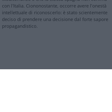
con l’Italia. Ciononostante, occorre avere l’onestà
intellettuale di riconoscerlo: è stato scientemente
deciso di prendere una decisione dal forte sapore
propagandistico.
E la ragione principale, se non l’unica – a parte la