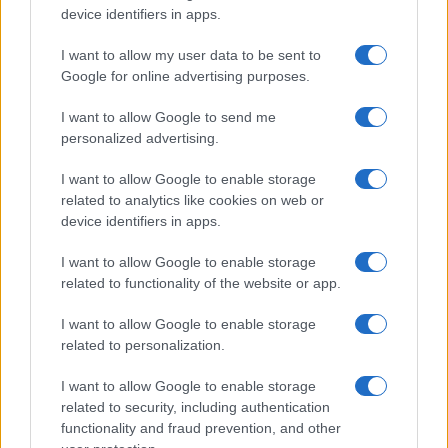
tormentano le città del nord Israele.
Per quattro
device identifiers in apps.
volte la richiesta è caduta nel vuoto
.
Un
I want to allow my user data to be sent to
portavoce dell’UNIFIL ha dichiarato al
la stampa
Google for online advertising purposes.
che la forza multinazionale ha
respinto la richiesta
israeliana di evacuare le postazioni lungo il
I want to allow Google to send me
personalized advertising.
confine tra Israele e Libano.
I want to allow Google to enable storage
related to analytics like cookies on web or
“Siamo lì perché il Consiglio di sicurezza ci ha
device identifiers in apps.
chiesto di esserci. Quindi resteremo finché la
situazione non diventerà impossibile per noi
I want to allow Google to enable storage
operare”, ha detto a
lla
Reuters il portavoce
related to functionality of the website or app.
dell’UNIFIL
Andrea Tenenti
.
Bisogna ricordare
I want to allow Google to enable storage
che l
‘UNIFIL è stata creata per supervisionare il
related to personalization.
ritiro delle truppe israeliane dal Libano
I want to allow Google to enable storage
meridionale dopo la fine del conflitto del 1978
e
related to security, including authentication
che
L’ONU ha ampliato
questa
missione con la
functionality and fraud prevention, and other
risoluzione 1701
che è seguita
alla guerra del 2006