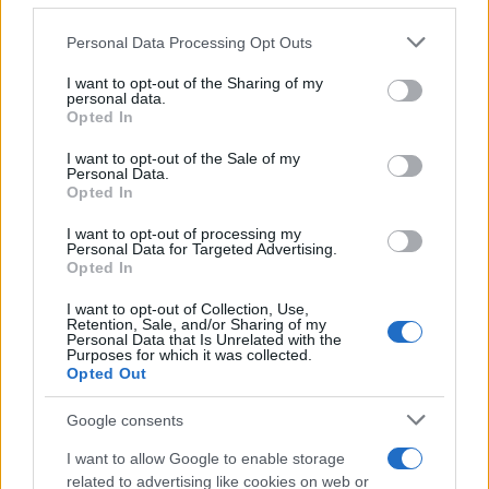
linee di comando U
NIFIL
chiedendo la rimozione
Personal Data Processing Opt Outs
di quelle telecamere
perché la zona a ridosso
interno dell’area è presidiata dai
terroristi di
I want to opt-out of the Sharing of my
personal data.
Hezbollah
e non sussistevano garanzie sufficienti
Opted In
a escludere possibili connessioni alle immagini
I want to opt-out of the Sale of my
riprese dalla torretta.
Personal Data.
Opted In
I want to opt-out of processing my
Personal Data for Targeted Advertising.
Hackerare
delle telecamere è relativamente
Opted In
semplice e quelle
montate sulla torretta
I want to opt-out of Collection, Use,
dell’UNIFIL
avrebbero potuto dare
, e sicuramente
Retention, Sale, and/or Sharing of my
Personal Data that Is Unrelated with the
l’hanno dato altrimenti non ci sarebbe stata la
Purposes for which it was collected.
Opted Out
reazione israeliana,
informazioni
ai terroristi di
Hetzbollah sui movimenti delle truppe
IDF
che
Google consents
avanzano in Libano alla ricerca di armi e dei
I want to allow Google to enable storage
lanciatori di missili che da più di un anno
related to advertising like cookies on web or