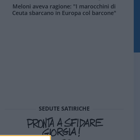
Meloni aveva ragione: "I marocchini di
Ceuta sbarcano in Europa col barcone"
SEDUTE SATIRICHE