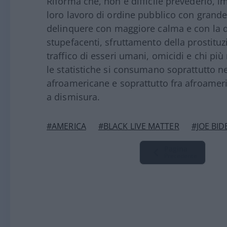
Riforma che, non è difficile prevederlo, imp
loro lavoro di ordine pubblico con grande 
delinquere con maggiore calma e con la qu
stupefacenti, sfruttamento della prostitu
traffico di esseri umani, omicidi e chi pi
le statistiche si consumano soprattutto ne
afroamericane e soprattutto fra afroame
a dismisura.
#AMERICA
#BLACK LIVE MATTER
#JOE BID
Pagina
Precedente