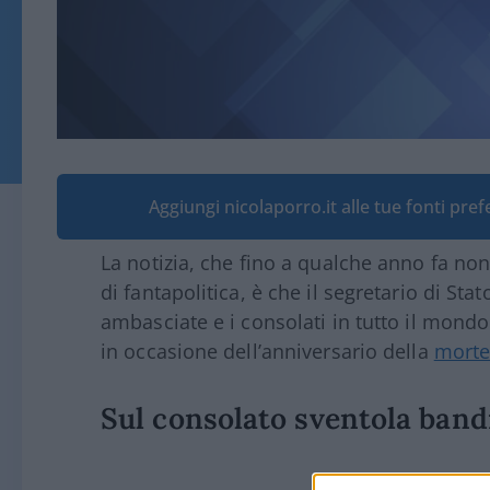
Aggiungi nicolaporro.it alle tue fonti pre
La notizia, che fino a qualche anno fa no
di fantapolitica, è che il segretario di Sta
ambasciate e i consolati in tutto il mond
in occasione dell’anniversario della
morte
Sul consolato sventola ban