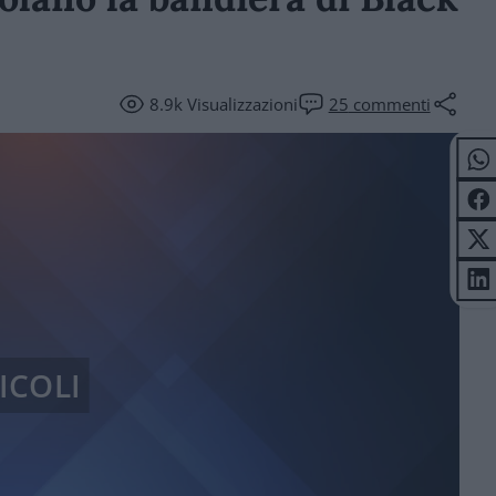
8.9k
Visualizzazioni
25
commenti
ICOLI