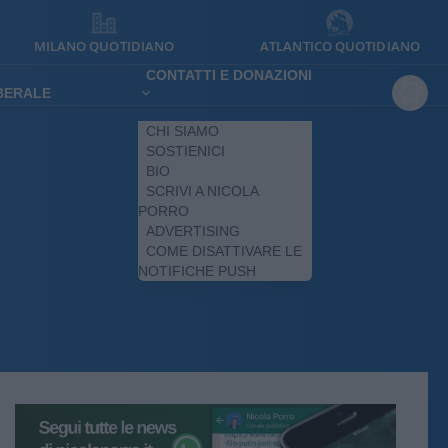
MILANO QUOTIDIANO
ATLANTICO QUOTIDIANO
CONTATTI E DONAZIONI
IBERALE
CHI SIAMO
SOSTIENICI
BIO
SCRIVI A NICOLA
PORRO
ADVERTISING
COME DISATTIVARE LE
NOTIFICHE PUSH