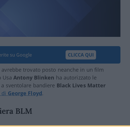
ferite su Google
CLICCA QUI
n avrebbe trovato posto neanche in un film
to Usa
Antony Blinken
ha autorizzato le
o a sventolare bandiere
Black Lives Matter
 di
George Floyd
.
diera BLM