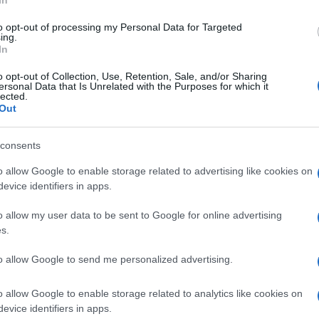
to opt-out of processing my Personal Data for Targeted
ing.
In
o opt-out of Collection, Use, Retention, Sale, and/or Sharing
oria degli Stati Uniti che si autorizza lo
ersonal Data that Is Unrelated with the Purposes for which it
lected.
 o Consolati, o durante cerimonie
Out
conosciuta dalle leggi e dall’opinione
ensiero con il quale si può essere o meno
consents
ta la totalità del popolo americano. Un
o allow Google to enable storage related to advertising like cookies on
stati riportati in tutto il mondo, che in
evice identifiers in apps.
enti
non stigmatizzati a sufficienza.
o allow my user data to be sent to Google for online advertising
s.
lodere
to allow Google to send me personalized advertising.
tato a un processo e a una seria condanna
è stato purtroppo un caso isolato, vicende
o allow Google to enable storage related to analytics like cookies on
lte sia prima che dopo quel maledetto 25
evice identifiers in apps.