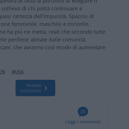
edirà di fatto ai poliziotti di eseguire il
sollievo di chi potrà continuare a
asi certezza dell’impunità. Spaccio di
zione femminile, maschile e minorile,
ù ne ha più ne metta, reati che secondo tutte
lle periferie abitate dalle comunità
ricani, che avranno così modo di aumentare
EN
#USA
PAGINA
SUCCESSIVA
25
Leggi i commenti