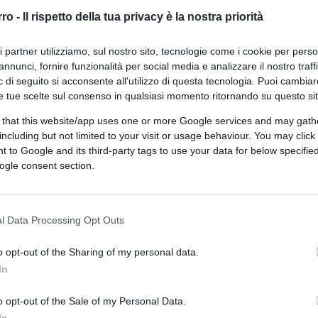
a dalla
Abc News
, poi ripresa da alcuni organi
rro -
Il rispetto della tua privacy è la nostra priorità
e corretti non sono pervenuti
o magari in
ny Blinken ha incoraggiato Ambasciate e
ri partner utilizziamo, sul nostro sito, tecnologie come i cookie per pers
o “a promuovere obiettivi politici a favore
annunci, fornire funzionalità per social media e analizzare il nostro traff
munità svantaggiate” citando specificamente il
 di seguito si acconsente all'utilizzo di questa tecnologia. Puoi cambiar
e tue scelte sul consenso in qualsiasi momento ritornando su questo si
eorge Floyd
, e il 19 giugno il Juneteenth,
, Liberation Day o Emancipation Day, il
 that this website/app uses one or more Google services and may gath
including but not limited to your visit or usage behaviour. You may click 
 di coloro che erano stati ridotti in
 to Google and its third-party tags to use your data for below specifi
Blinken ha aggiunto (caldamente consigliato)
ogle consent section.
e “Black Lives Matter” anche nei futuri
ero.
l Data Processing Opt Outs
e all’estero con il lavaggio del cervello e
o opt-out of the Sharing of my personal data.
te corretto
che ci porterà, se non
In
a una nuova schiavitù mentale iniziata con
escita felice. Cosa ci potrà mai essere di
o opt-out of the Sale of my Personal Data.
no forse un giorno nel futuro prossimo o
In