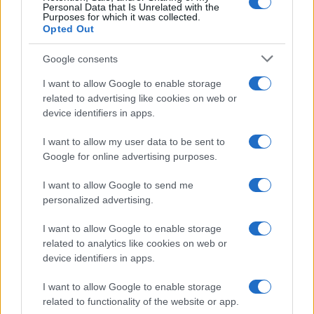
Personal Data that Is Unrelated with the
i produttori agricoli la sgradevole sensazione di
Purposes for which it was collected.
Opted Out
essere costretti ad emulare quel proverbiale
marito che, per fare un gran dispetto alla moglie,
Google consents
decide di tagliarsi i propri attributi maschili.
I want to allow Google to enable storage
related to advertising like cookies on web or
device identifiers in apps.
Claudio Romiti, 8 febbraio 2024
I want to allow my user data to be sent to
Google for online advertising purposes.
#GREEN
#MATTEO RICHETTI
#TRATTORI
#UE
I want to allow Google to send me
personalized advertising.
16
I want to allow Google to enable storage
Leggi i commenti
related to analytics like cookies on web or
device identifiers in apps.
I want to allow Google to enable storage
SEDUTE SATIRICHE
related to functionality of the website or app.
Vignetta del 07/08/2026