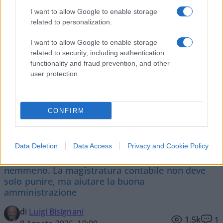
I want to allow Google to enable storage
related to personalization.
I want to allow Google to enable storage
Vai all'archivio delle vignette
related to security, including authentication
functionality and fraud prevention, and other
user protection.
CONFIRM
Corte dei conti, la riforma a
metà: si poteva fare di più
Data Deletion
Data Access
Privacy and Cookie Policy
Chi firma non deve avere paura, chi paga le tasse
nemmeno. La magistratura contabile non deve
solo punire, ma aiutare la buona
amministrazione
di
Luigi Bisignani
1.5k
1