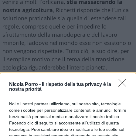
venire a molti l’orticaria,
stia massacrando la
nostra agricoltura
, Richetti risponde che l’unica
soluzione praticabile sia quella di estendere tali
regole, comprese quelle per impedire lo
sfruttamento della manodopera e del lavoro
minorile, laddove nel mondo esse non esistono o
non vengono rispettate. Tutto ciò, a suo dire, per
il semplice motivo che il tema della transizione
ecologica riguarderebbe l’intero pianeta.
Ora, in primis, sarebbe il caso di ricordare al
Nicola Porro -
Il rispetto della tua privacy è la
nostra priorità
nostro eroe che lotta per disinquinare il mondo su
quali dimensioni egli immagina di intervenire. In
Noi e i nostri partner utilizziamo, sul nostro sito, tecnologie
particolare, tanto per citare alcuni dati assai
come i cookie per personalizzare contenuti e annunci, fornire
funzionalità per social media e analizzare il nostro traffico.
significativi,
l’intera Europa produce l’8% della
Facendo clic di seguito si acconsente all'utilizzo di questa
vituperata CO2
, alias diossido di carbonio, alias
tecnologia. Puoi cambiare idea e modificare le tue scelte sul
anidride carbonica; i soli Stati Uniti il 16% e la
consenso in qualsiasi momento ritornando su questo sito