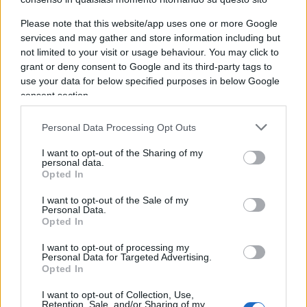
Cina addirittura il 32%.
Please note that this website/app uses one or more Google
services and may gather and store information including but
not limited to your visit or usage behaviour. You may click to
grant or deny consent to Google and its third-party tags to
Quindi, stabilito che sia una pura utopia
use your data for below specified purposes in below Google
immaginare che l’Europa abbia la forza per
consent section.
imporre al di fuori del nostro piccolo Continente
Personal Data Processing Opt Outs
le sue demenziali regole, comprese quelle sulla
curvatura delle banane, si deve convenire che la
I want to opt-out of the Sharing of my
personal data.
crescente rigidità delle stesse norme rappresenta
Opted In
una vera e propria camicia di forza per i
I want to opt-out of the Sale of my
produttori italiani ed europei
, impedendo loro
Personal Data.
di contrastare la concorrenza estera, oltre a
Opted In
quella di alcuni partner comunitari meno ligi
I want to opt-out of processing my
Personal Data for Targeted Advertising.
nell’osservanza delle medesime regole .
Opted In
I want to opt-out of Collection, Use,
Ciò determina, per concludere con una battuta, tra
Retention, Sale, and/or Sharing of my