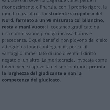
valutato con severità paga due volte: perde il
riconoscimento e finanzia, con il proprio rigore, la
munificenza altrui.
Lo studente scrupoloso del
Nord, fermato a un 98 misurato col bilancino,
resta a mani vuote
; il coetaneo gratificato da
una commissione prodiga incassa bonus e
precedenze. E quei benefici non piovono dal cielo:
attingono a fondi contingentati, per cui il
vantaggio immeritato di uno diventa il diritto
negato di un altro. La meritocrazia, invocata come
totem, viene capovolta nel suo contrario:
premia
la larghezza del giudicante e non la
competenza del giudicato
.