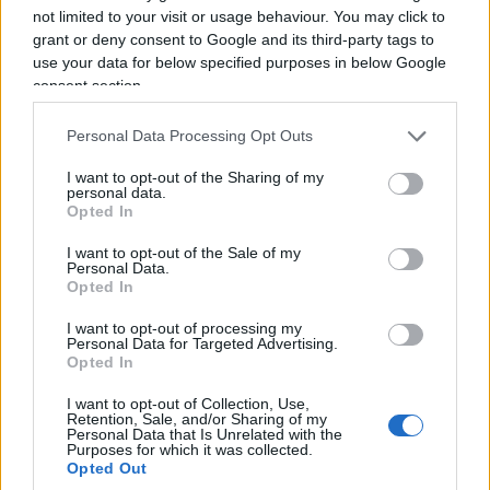
Ma il punto politico resta un altro. Meloni e
not limited to your visit or usage behaviour. You may click to
Sanchez
incarnano ormai due strade
. La prima
grant or deny consent to Google and its third-party tags to
dice che l’immigrazione irregolare si combatte
use your data for below specified purposes in below Google
consent section.
prima che diventi ingestibile, rafforzando le
frontiere e creando deterrenza. La seconda
Personal Data Processing Opt Outs
continua a vedere con sospetto proprio quella
deterrenza, salvo poi scoprire che quando decine
I want to opt-out of the Sharing of my
personal data.
di migliaia di persone si presentano
Opted In
contemporaneamente alla frontiera servono
I want to opt-out of the Sale of my
barriere, poliziotti, guardie civili e rimpatri. È qui
Personal Data.
Opted In
che
Ceuta diventa molto più di Ceuta
. Per anni
la sinistra europea ha accusato i governi
I want to opt-out of processing my
Personal Data for Targeted Advertising.
conservatori di costruire muri, evocare emergenze
Opted In
e alimentare paure. Poi arriva l’emergenza vera e
I want to opt-out of Collection, Use,
improvvisamente tutti scoprono l’utilità dei
Retention, Sale, and/or Sharing of my
Personal Data that Is Unrelated with the
confini.
Purposes for which it was collected.
Opted Out