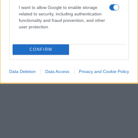
Prima di preoccuparsi delle frontiere italiane,
I want to allow Google to enable storage
forse sarebbe meglio riuscire a difendere
related to security, including authentication
quelle spagnole
.
functionality and fraud prevention, and other
user protection.
Massimo Balsamo, 8 agosto 2026
CONFIRM
Data Deletion
Data Access
Privacy and Cookie Policy