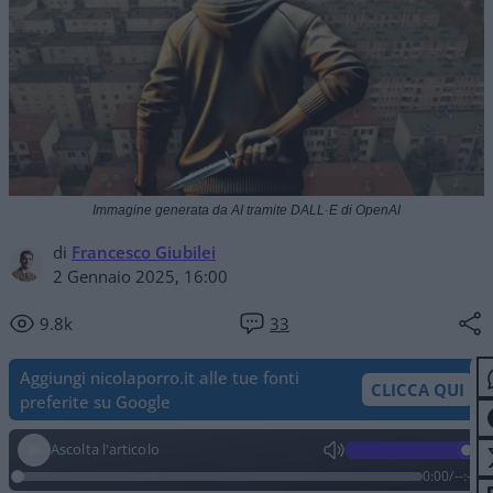
Immagine generata da AI tramite DALL·E di OpenAI
di
Francesco Giubilei
2 Gennaio 2025, 16:00
9.8k
33
Aggiungi nicolaporro.it alle tue fonti
CLICCA QUI
preferite su Google
Ascolta l'articolo
0:00
/
--:--