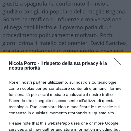
giustizia spagnola ha confermato il rinvio a
giudizio con giuria popolare della moglie Begoña
Gómez per traffico di influenze e malversazione;
lei nega ogni illecito e il governo parla di un
procedimento politicamente motivato. Pochi
giorni prima il fratello del premier, David Sanchez,
era stato condannato in primo grado a nove anni
di interdizione dai pubblici uffici per
Nicola Porro -
Il rispetto della tua privacy è la
prevaricazione amministrativa, sentenza che può
nostra priorità
impugnare. Intanto un’inchiesta per corruzione ha
coinvolto uomini che hanno fatto parte
Noi e i nostri partner utilizziamo, sul nostro sito, tecnologie
come i cookie per personalizzare contenuti e annunci, fornire
dell’entourage socialista, pur senza chiamare in
funzionalità per social media e analizzare il nostro traffico.
causa personalmente il premier. Forse, prima di
Facendo clic di seguito si acconsente all'utilizzo di questa
dichiarare guerra diplomatica all’Italia, ci sarebbe
tecnologia. Puoi cambiare idea e modificare le tue scelte sul
consenso in qualsiasi momento ritornando su questo sito
abbastanza materiale di cui occuparsi a Madrid.
Please note that this website/app uses one or more Google
services and may gather and store information including but