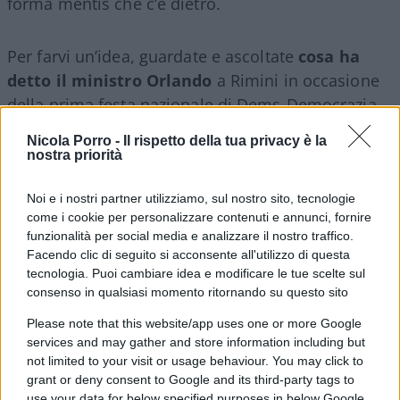
forma mentis che c’è dietro.
Per farvi un’idea, guardate e ascoltate
cosa ha
detto il ministro Orlando
a Rimini in occasione
della prima festa nazionale di Dems-Democrazia,
Europa e Società. Non so a voi, ma a me è venuto
Nicola Porro -
Il rispetto della tua privacy è la
un brivido lungo la schiena.
nostra priorità
Noi e i nostri partner utilizziamo, sul nostro sito, tecnologie
come i cookie per personalizzare contenuti e annunci, fornire
Video
funzionalità per social media e analizzare il nostro traffico.
Player
Facendo clic di seguito si acconsente all'utilizzo di questa
tecnologia. Puoi cambiare idea e modificare le tue scelte sul
consenso in qualsiasi momento ritornando su questo sito
Please note that this website/app uses one or more Google
services and may gather and store information including but
not limited to your visit or usage behaviour. You may click to
grant or deny consent to Google and its third-party tags to
use your data for below specified purposes in below Google