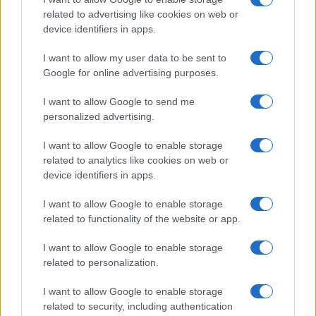
Corte dei conti, la riforma a
related to advertising like cookies on web or
device identifiers in apps.
metà: si poteva fare di più
I want to allow my user data to be sent to
Chi firma non deve avere paura, chi paga le tasse
Google for online advertising purposes.
nemmeno. La magistratura contabile non deve
solo punire, ma aiutare la buona
I want to allow Google to send me
amministrazione
personalized advertising.
di
Luigi Bisignani
I want to allow Google to enable storage
1.4k
0
8 Agosto 2026, 19:00
related to analytics like cookies on web or
device identifiers in apps.
I want to allow Google to enable storage
related to functionality of the website or app.
I want to allow Google to enable storage
related to personalization.
I want to allow Google to enable storage
related to security, including authentication