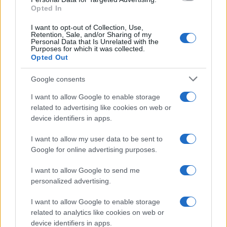
delle tasse. È bene essere chiari.
Gli unici
Opted In
aumenti che subiamo e rischiamo di subire
I want to opt-out of Collection, Use,
hanno un solo responsabile, Putin e la sua
Retention, Sale, and/or Sharing of my
Personal Data that Is Unrelated with the
guerra
, Non si provi a rivoltare la frittata. Non lo
Purposes for which it was collected.
Opted Out
consentiremo”. Immediata è la risposta di Claudio
Borghi della Lega: “La confusione in commissione
Google consents
finanze nasce perché voi – Pd – volevate votare
I want to allow Google to enable storage
contro l’esenzione Imu” per le case dichiarate
related to advertising like cookies on web or
inagibili e per gli immobili destinati ad attività
device identifiers in apps.
commerciali o artigianali.
I want to allow my user data to be sent to
Google for online advertising purposes.
#ENRICO LETTA
#IMMOBILI
#PD
#SINISTRA
#TASSE
#VLADIMIR PUTIN
I want to allow Google to send me
personalized advertising.
Pagina
PAGINA
Precedente
I want to allow Google to enable storage
SUCCESSIVA
related to analytics like cookies on web or
device identifiers in apps.