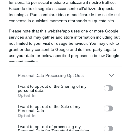
maturato nei confronti di Forza Italia, ormai usata
funzionalità per social media e analizzare il nostro traffico.
come spada di Damocle contro gli alleati Meloni e
Facendo clic di seguito si acconsente all'utilizzo di questa
tecnologia. Puoi cambiare idea e modificare le tue scelte sul
Salvini.
consenso in qualsiasi momento ritornando su questo sito
Please note that this website/app uses one or more Google
La scusa di Letta
services and may gather and store information including but
not limited to your visit or usage behaviour. You may click to
grant or deny consent to Google and its third-party tags to
Ecco, questo acuto procedimento di
use your data for below specified purposes in below Google
consent section.
delegittimazione è intervenuto a gamba tesa
anche nel dibattito sulla guerra tra Russia ed
Personal Data Processing Opt Outs
Ucraina:
qualsiasi problema che attanaglia
I want to opt-out of the Sharing of my
l’odierno Occidente è colpa di Putin
. A detta del
personal data.
segretario del Partito Democratico, infatti,
Opted In
sarebbe responsabilità del Cremlino anche
I want to opt-out of the Sale of my
l’eventuale aumento di tasse in tema di Delega
Personal Data.
Opted In
fiscale
. Scrive Letta: “Parte da destra una
montatura propagandistica su inesistenti aumenti
I want to opt-out of processing my
Personal Data for Targeted Advertising.