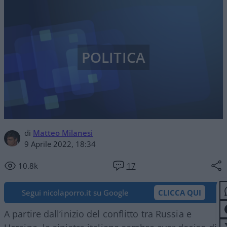
POLITICA
di
Matteo Milanesi
9 Aprile 2022, 18:34
10.8k
17
Segui nicolaporro.it su Google
CLICCA QUI
A partire dall’inizio del conflitto tra Russia e