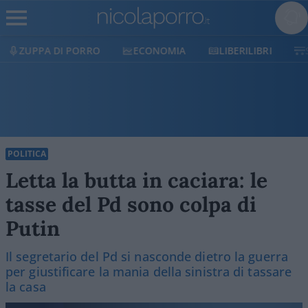
ECONOMIA
LIBERILIBRI
SHOP
SOSTIENICI
POLITICA
Letta la butta in caciara: le
tasse del Pd sono colpa di
Putin
Il segretario del Pd si nasconde dietro la guerra
per giustificare la mania della sinistra di tassare
la casa