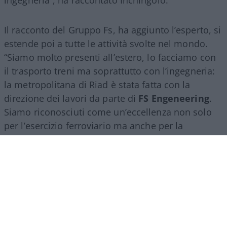
Il racconto del Gruppo Fs, ha aggiunto l’esperto, si
estende poi a tutte le attività svolte nel mondo.
“Siamo molto presenti all’estero, lo facciamo con
il trasporto treni ma soprattutto con l’ingegneria:
la metropolitana di Riad è stata fatta con la
direzione dei lavori da parte di
FS Engeneering
.
Siamo riconosciuti come un’eccellenza non solo
per l’esercizio ferroviario ma anche per la
realizzazione e progettazione dei lavori in questo
ambito”.
Marco Leardi, 7 agosto 2026