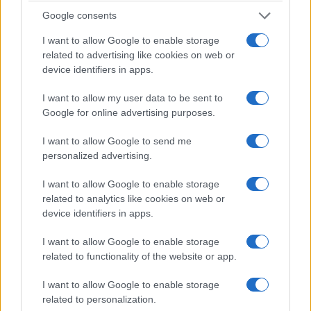
poco: è l’idea di libertà a dover essere maledetta,
Google consents
eradicata, è il controllo totale dello Stato, come si
I want to allow Google to enable storage
vedeva in pandemia. Oggi allo scopo serve l’Islam
related to advertising like cookies on web or
fanatico, poi si vedrà.
device identifiers in apps.
I want to allow my user data to be sent to
“Il nazionalismo non riconosce i confini; non si
Google for online advertising purposes.
fermeranno finché non trasformeranno le società
libere in arene per l’applicazione della loro sharia,
I want to allow Google to send me
personalized advertising.
finché non imporranno un’obbligatoria hijab alle
donne occidentali e finché non legalizzeranno il
I want to allow Google to enable storage
matrimonio con ragazze di 9 anni” (la pedofilia
related to analytics like cookies on web or
device identifiers in apps.
istituzionalizzata è un altro pallino comunista).
Dicendo, scrivendo tutto questo, cioè l’unica verità
I want to allow Google to enable storage
vera, per le nostre femen col culo incremato
related to functionality of the website or app.
Masih Alinejad
ha smesso di essere una donna.
I want to allow Google to enable storage
related to personalization.