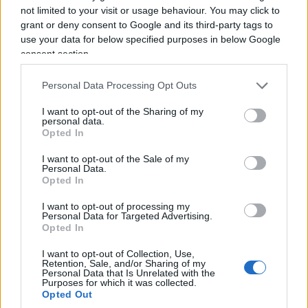
not limited to your visit or usage behaviour. You may click to
grant or deny consent to Google and its third-party tags to
Loro non lo farebbero. Loro per ora aspettano, poi
use your data for below specified purposes in below Google
consent section.
quando saranno egemoni, la musica cambierà. Lo
confesso, mi prende sempre un furore calmo
Personal Data Processing Opt Outs
quando ne vedo una rischiare l’infarto sotto quei
drappi, io che boccheggio in canottiera. Ma che
I want to opt-out of the Sharing of my
personal data.
dovremmo fare? Il guaio è che questo loro
Opted In
fanatismo non è innocente, non è solo
I want to opt-out of the Sale of my
autolesionista, è un altro viatico per imporre la
Personal Data.
Opted In
sharia. Lo dicono, lo fanno. Come coi maranza,
come con lo stragismo nobilitato, la dieta da
I want to opt-out of processing my
Personal Data for Targeted Advertising.
imporre ai bambini delle scuole, il ramadan.
Opted In
Tutto avanza, tutto erode e rode libertà
e a
I want to opt-out of Collection, Use,
questo serve il partito comunista, ad insufflare
Retention, Sale, and/or Sharing of my
Personal Data that Is Unrelated with the
una bella, sana dittatura, poi che avvenga sotto
Purposes for which it was collected.
Opted Out
l’egida di Marx, Stalin, Mao o Maometto cambia