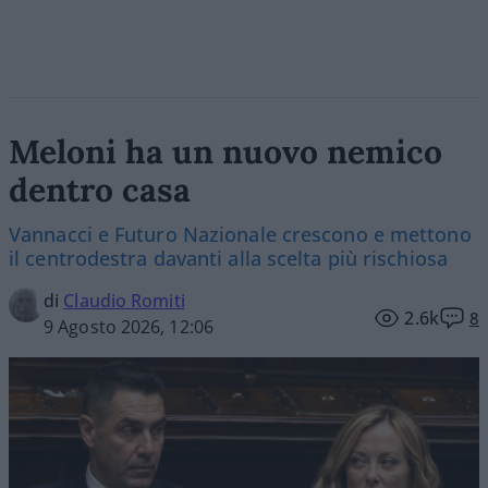
Meloni ha un nuovo nemico
dentro casa
Vannacci e Futuro Nazionale crescono e mettono
il centrodestra davanti alla scelta più rischiosa
di
Claudio Romiti
2.6k
8
9 Agosto 2026, 12:06