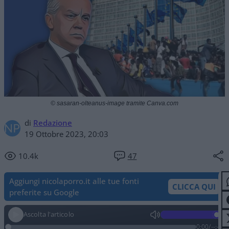
© sasaran-olteanus-image tramite Canva.com
di
Redazione
19 Ottobre 2023, 20:03
10.4k
47
Aggiungi nicolaporro.it alle tue fonti
CLICCA QUI
preferite su Google
Ascolta l'articolo
0:00
/
--:--