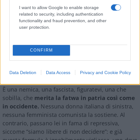
I want to allow Google to enable storage
related to security, including authentication
functionality and fraud prevention, and other
user protection.
CONFIRM
Data Deletion
Data Access
Privacy and Cookie Policy
È una nemica, una fascista, figuratevi, una che
sobilla, che
merita la fatwa in patria così come
in occidente.
Nessuna donna italiana di sinistra,
nessuna femminista comunista la sostiene. Al
contrario, passano lei in fama di repressiva,
siccome “siamo libere di non decidere”: e già
questa formula è ignobilmente vigliacca, uno deve