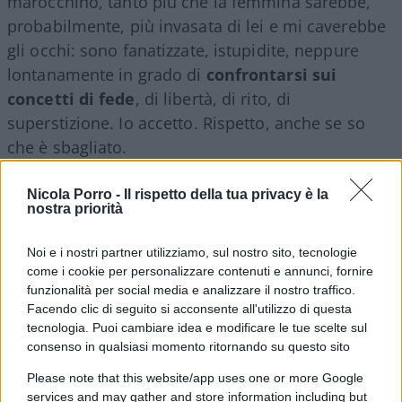
marocchino, tanto più che la femmina sarebbe,
probabilmente, più invasata di lei e mi caverebbe
gli occhi: sono fanatizzate, istupidite, neppure
lontanamente in grado di
confrontarsi sui
concetti di fede
, di libertà, di rito, di
superstizione. Io accetto. Rispetto, anche se so
che è sbagliato.
Nicola Porro -
Il rispetto della tua privacy è la
nostra priorità
Noi e i nostri partner utilizziamo, sul nostro sito, tecnologie
come i cookie per personalizzare contenuti e annunci, fornire
funzionalità per social media e analizzare il nostro traffico.
Facendo clic di seguito si acconsente all'utilizzo di questa
tecnologia. Puoi cambiare idea e modificare le tue scelte sul
consenso in qualsiasi momento ritornando su questo sito
Please note that this website/app uses one or more Google
services and may gather and store information including but