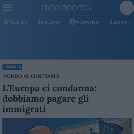
POLITICO
MILANO
ATLANTICO
ZUPPA DI 
CRONACA
MONDO AL CONTRARIO
L’Europa ci condanna:
dobbiamo pagare gli
immigrati