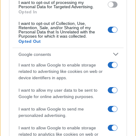
I want to opt-out of processing my
Personal Data for Targeted Advertising.
Opted In
Guarda caso, l’Onu si è subito schierata contro chi
I want to opt-out of Collection, Use,
Retention, Sale, and/or Sharing of my
ha ordito queste esplosioni. “Penso che sia molto
Personal Data that Is Unrelated with the
Purposes for which it was collected.
importante che ci sia un controllo efficace degli
Opted Out
oggetti civili, non trasformarli in armi, questa
dovrebbe essere una regola che i governi
Google consents
dovrebbero essere in grado di attuare”, ha
I want to allow Google to enable storage
affermato Guterres. Il
Consiglio di sicurezza
related to advertising like cookies on web or
device identifiers in apps.
delle Nazioni Unite
convocherà una riunione di
emergenza venerdì pomeriggio.
I want to allow my user data to be sent to
Google for online advertising purposes.
Israele intanto sta spostando le sue truppe verso
I want to allow Google to send me
il sud del Libano. “Stiamo entrando in una nuova
personalized advertising.
fase della guerra”, ha dichiarato il ministro della
I want to allow Google to enable storage
difesa Yoav Gallant. La conferma arriva anche dal
related to analytics like cookies on web or