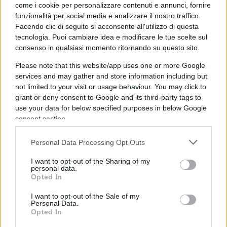
come i cookie per personalizzare contenuti e annunci, fornire
funzionalità per social media e analizzare il nostro traffico.
Facendo clic di seguito si acconsente all'utilizzo di questa
tecnologia. Puoi cambiare idea e modificare le tue scelte sul
consenso in qualsiasi momento ritornando su questo sito
00:00
00:30
Please note that this website/app uses one or more Google
services and may gather and store information including but
Hashem
Safieddine
, capo del Consiglio esecutivo
not limited to your visit or usage behaviour. You may click to
di Hezbollah, ha detto: “Questi attacchi saranno
grant or deny consent to Google and its third-party tags to
certamente puniti in modo unico. Ci sarà una
use your data for below specified purposes in below Google
consent section.
vendetta sanguinosa e unica”. E ancora: “Non ne
parlerò a lungo perché domani il leader di
Personal Data Processing Opt Outs
Hezbollah parlerà e tutto sarà rivelato. E ci
I want to opt-out of the Sharing of my
troveremo in una nuova situazione e in un nuovo
personal data.
confronto con questo nemico” che “deve sapere
Opted In
che non siamo sconfitti, che non cederemo, che
I want to opt-out of the Sale of my
non ci ritireremo e che non ci faremo influenzare
Personal Data.
Opted In
da quello che sta facendo”.