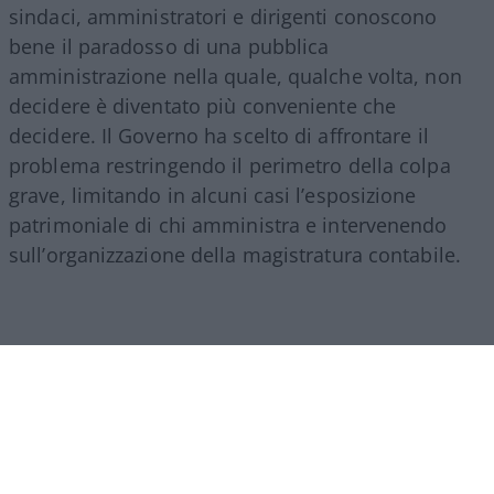
sindaci, amministratori e dirigenti conoscono
bene il paradosso di una pubblica
amministrazione nella quale, qualche volta, non
decidere è diventato più conveniente che
decidere. Il Governo ha scelto di affrontare il
problema restringendo il perimetro della colpa
grave, limitando in alcuni casi l’esposizione
patrimoniale di chi amministra e intervenendo
sull’organizzazione della magistratura contabile.