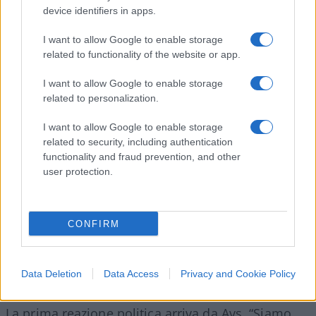
premier libanese, Najib Mikati: “La brutalità di
device identifiers in apps.
questo crimine non può essere espressa. Siamo in
I want to allow Google to enable storage
guerra, considerando ciò che vive il nostro popolo
related to functionality of the website or app.
nel sud del
Libano
da 11 mesi”.
I want to allow Google to enable storage
related to personalization.
Video
Player
I want to allow Google to enable storage
related to security, including authentication
functionality and fraud prevention, and other
user protection.
CONFIRM
00:00
00:10
Data Deletion
Data Access
Privacy and Cookie Policy
La prima reazione politica arriva da Avs. “Siamo