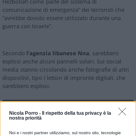
Hezbollah come parte del sistema di
comunicazione di emergenza” dei terroristi che
“avrebbe dovuto essere utilizzato durante una
guerra con Israele”.
Secondo
l’agenzia libanese Nna
, sarebbero
esplosi anche alcuni pannelli solari. Sui social
media stanno circolando anche fotografie di altri
dispositivi, tipo i lettori di impronte digitali, che
sarebbero esplosi.
Video
Player
Nicola Porro -
Il rispetto della tua privacy è la
nostra priorità
Noi e i nostri partner utilizziamo, sul nostro sito, tecnologie