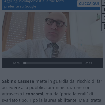
Aggiungi nicolaporro.it alle tue fonti
CLICCA QUI
preferite su Google
Video
Player
00:00
03:23
Sabino Cassese
mette in guardia dal rischio di far
accedere alla pubblica amministrazione non
attraverso i
concorsi
, ma da “porte laterali” di
svariato tipo. Tipo la laurea abilitante. Ma si tratta