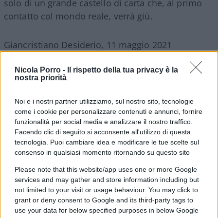
solo di un grande castello di carta che, al primo
contatto col mondo reale, verrà giù.
Giancristiano Desiderio, 11 maggio 2021
Nicola Porro -
Il rispetto della tua privacy è la
#CONCORSO PUBBLICO
#LAUREA
nostra priorità
#LAUREA ABILITANTE
#NEOLAUREATI
#SABINO CASSESE
Noi e i nostri partner utilizziamo, sul nostro sito, tecnologie
come i cookie per personalizzare contenuti e annunci, fornire
funzionalità per social media e analizzare il nostro traffico.
13
Facendo clic di seguito si acconsente all'utilizzo di questa
Leggi i commenti
tecnologia. Puoi cambiare idea e modificare le tue scelte sul
consenso in qualsiasi momento ritornando su questo sito
Please note that this website/app uses one or more Google
SEDUTE SATIRICHE
services and may gather and store information including but
Vignetta del 07/08/2026
not limited to your visit or usage behaviour. You may click to
grant or deny consent to Google and its third-party tags to
use your data for below specified purposes in below Google