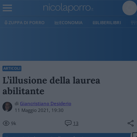
ZUPPA DI PORRO
ECONOMIA
LIBERILIBRI
SH
ARTICOLI
L’illusione della laurea
abilitante
di
Giancristiano Desiderio
11 Maggio 2021, 19:30
9k
13