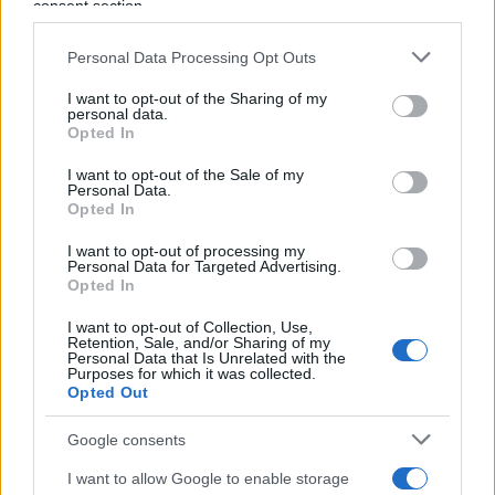
consent section.
Vai all'archivio delle vignette
Personal Data Processing Opt Outs
I want to opt-out of the Sharing of my
personal data.
Opted In
I want to opt-out of the Sale of my
Personal Data.
Corte dei conti, la riforma a
Opted In
metà: si poteva fare di più
I want to opt-out of processing my
Personal Data for Targeted Advertising.
Opted In
Chi firma non deve avere paura, chi paga le tasse
nemmeno. La magistratura contabile non deve
I want to opt-out of Collection, Use,
Retention, Sale, and/or Sharing of my
solo punire, ma aiutare la buona
Personal Data that Is Unrelated with the
amministrazione
Purposes for which it was collected.
Opted Out
di
Luigi Bisignani
1.4k
0
8 Agosto 2026, 19:00
Google consents
I want to allow Google to enable storage