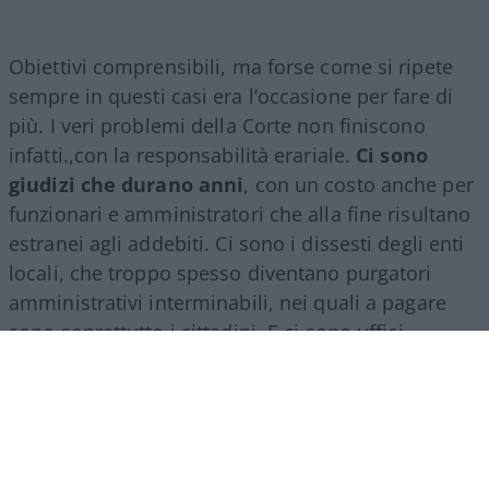
Obiettivi comprensibili, ma forse come si ripete
sempre in questi casi era l’occasione per fare di
più. I veri problemi della Corte non finiscono
infatti.,con la responsabilità erariale.
Ci sono
giudizi che durano anni
, con un costo anche per
funzionari e amministratori che alla fine risultano
estranei agli addebiti. Ci sono i dissesti degli enti
locali, che troppo spesso diventano purgatori
amministrativi interminabili, nei quali a pagare
sono soprattutto i cittadini. E ci sono uffici
territoriali con carichi di lavoro molto diversi, che
avrebbero bisogno di una razionalizzazione senza
perdere quel rapporto con le autonomie che
rappresenta una delle ragioni della presenza
regionale della Corte.