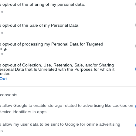
o opt-out of the Sharing of my personal data.
In
o opt-out of the Sale of my Personal Data.
In
CLICCA QUI
to opt-out of processing my Personal Data for Targeted
ing.
In
0:00
/
--:--
o opt-out of Collection, Use, Retention, Sale, and/or Sharing
ersonal Data that Is Unrelated with the Purposes for which it
pacità di portare avanti dei principi e di
lected.
Out
 sera. Ora, chi vuole leggersi la più
 serata di ieri può prendersi tre minuti per
consents
non fa sconti a nessuno
. Qui ci limiteremo a
di questa kermesse che è allo stesso tempo
o allow Google to enable storage related to advertising like cookies on
evice identifiers in apps.
oliticamente corretto.
o allow my user data to be sent to Google for online advertising
s.