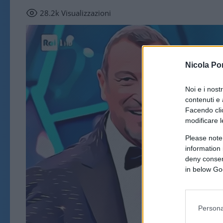
28.2k
Visualizzazioni
Nicola Po
Noi e i nost
contenuti e 
Facendo clic
modificare l
Please note
information 
deny consent
in below Go
Persona