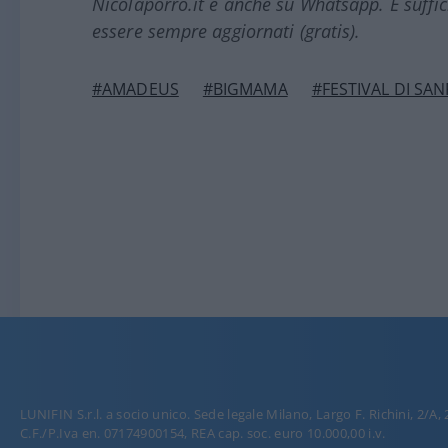
Nicolaporro.it è anche su Whatsapp. È suffi
essere sempre aggiornati (gratis).
#AMADEUS
#BIGMAMA
#FESTIVAL DI SA
LUNIFIN S.r.l. a socio unico. Sede legale Milano, Largo F. Richini, 2/A,
C.F./P.Iva en. 07174900154, REA cap. soc. euro 10.000,00 i.v.