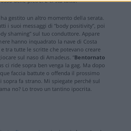
osso delle pietre. E ci sta tutto.
l ha gestito un altro momento della serata.
tti i suoi messaggi di “body positivity”, poi
ody shaming” sul tuo conduttore. Appare
camere hanno inquadrato la nave di Costa
 tra tutte le scritte che potevano creare
 giocare sul naso di Amadeus. “
Bentornato
us ci ride sopra ben venga la gag. Ma dopo
unque faccia battute o offenda il prossimo
rci sopra fa strano. Mi spiegate perché sul
Mama no? Lo trovo un tantino ipocrita.