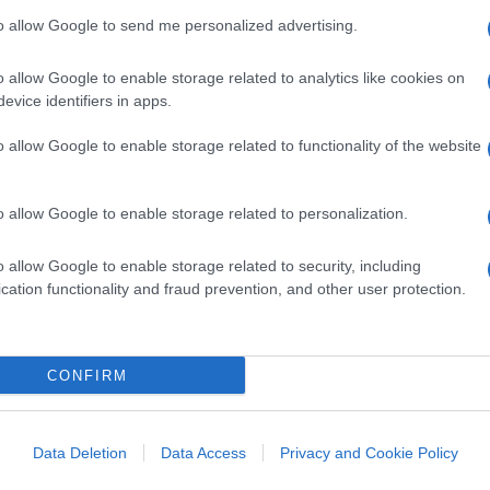
c’è anche questa
BigMama
to allow Google to send me personalized advertising.
a
Mammone
, che porta in gara un brano
 Sul palco ha pianto, lei che parla di rivalsa
o allow Google to enable storage related to analytics like cookies on
evice identifiers in apps.
iolenza, tutte esperienze che la ragazza ha
e è libera anche pure di considerarsi tale. Il
o allow Google to enable storage related to functionality of the website
 per scusarmi con la me bambina: se ti
grassa
, perché sei donna, perché vieni da
o allow Google to enable storage related to personalization.
a presentano come l’icona della “musica rap al
i chi combatte contro quella pratica che
o allow Google to enable storage related to security, including
resa in giro, o l’insulto, per presunti
cation functionality and fraud prevention, and other user protection.
r farti accettare fai finta che va bene, tu sei
oi fare le cose, che non arriverai mai
 una famiglia umile, sei donna, sei queer”.
CONFIRM
pure in diretta, che BigMama dopo la
n è scoppiata a piangere. E non, pare, per la
Data Deletion
Data Access
Privacy and Cookie Policy
e ma per il contorno. Forse ricordava pure