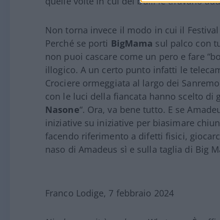
quelle volte in cui dei bulli le tiravano add
Non torna invece il modo in cui il Festiva
Perché se porti
BigMama
sul palco con tu
non puoi cascare come un pero e fare “b
illogico. A un certo punto infatti le tele
Crociere ormeggiata al largo dei Sanremo e
con le luci della fiancata hanno scelto di
Nasone
“. Ora, va bene tutto. E se Amade
iniziative su iniziative per biasimare chi
facendo riferimento a difetti fisici, gioca
naso di Amadeus sì e sulla taglia di Big 
Franco Lodige, 7 febbraio 2024