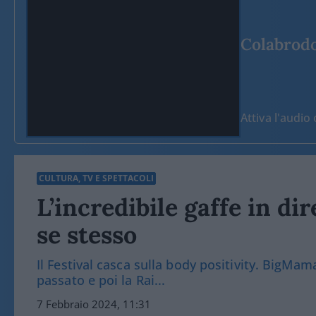
Colabrodo 
Attiva l'audi
CULTURA, TV E SPETTACOLI
L’incredibile gaffe in d
se stesso
Il Festival casca sulla body positivity. BigMam
passato e poi la Rai...
7 Febbraio 2024, 11:31