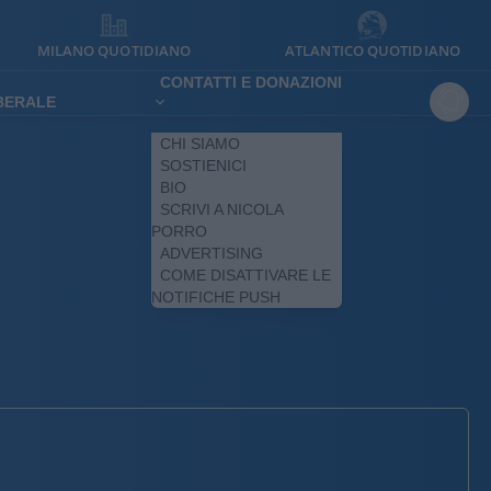
MILANO QUOTIDIANO
ATLANTICO QUOTIDIANO
CONTATTI E DONAZIONI
IBERALE
CHI SIAMO
SOSTIENICI
BIO
SCRIVI A NICOLA
PORRO
ADVERTISING
COME DISATTIVARE LE
NOTIFICHE PUSH