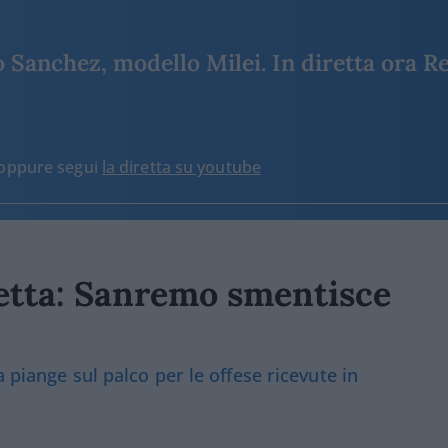
Sanchez, modello Milei. In diretta ora Re
o oppure segui
la diretta su youtube
iretta: Sanremo smentisce
a piange sul palco per le offese ricevute in