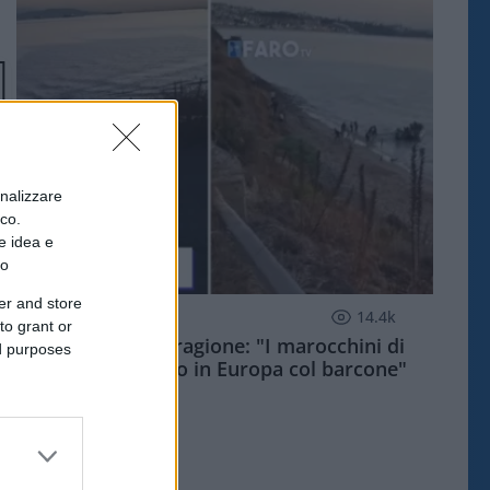
onalizzare
ico.
e idea e
to
er and store
ESTERI
14.4k
to grant or
Meloni aveva ragione: "I marocchini di
ed purposes
Ceuta sbarcano in Europa col barcone"