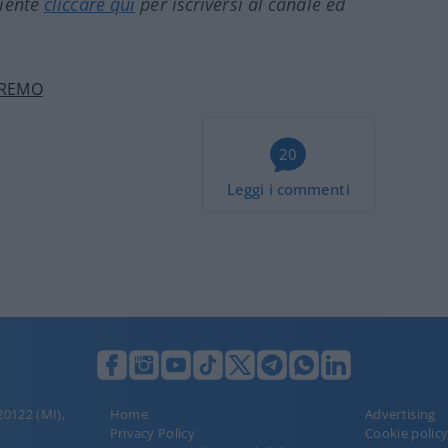
ciente
cliccare qui
per iscriversi al canale ed
NREMO
20
Leggi i commenti
 20122 (MI),
Home
Advertising
Privacy Policy
Cookie polic