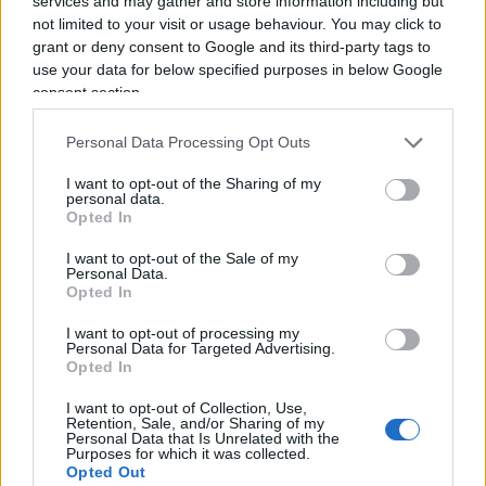
services and may gather and store information including but
not limited to your visit or usage behaviour. You may click to
famoso
fact checking
. Si è scoperto, che la prima
grant or deny consent to Google and its third-party tags to
di queste qua, per esempio, non era nulla di tutto
use your data for below specified purposes in below Google
ciò. C’era gente ammazzata dalla suocera, gente
consent section.
purtroppo ammazzata per cose che non hanno
nulla a che fare con motivi di genere. Ma loro
Personal Data Processing Opt Outs
sono quelli che ti rompono i coglioni ogni giorno
I want to opt-out of the Sharing of my
personal data.
sul fatto di essere precisi, sulle
fake news
eccetera.
Opted In
Capite che io lezioni da questi qua non ne
I want to opt-out of the Sale of my
prendo?”
Personal Data.
Opted In
I want to opt-out of processing my
Personal Data for Targeted Advertising.
Opted In
I want to opt-out of Collection, Use,
Retention, Sale, and/or Sharing of my
Personal Data that Is Unrelated with the
Purposes for which it was collected.
Opted Out