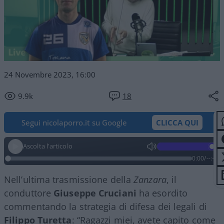
24 Novembre 2023, 16:00
9.9k
18
Segui nicolaporro.it su Google
CLICCA QUI
Ascolta l'articolo
0:00
/
--:--
Nell’ultima trasmissione della
Zanzara
, il
conduttore
Giuseppe Cruciani
ha esordito
commentando la strategia di difesa dei legali di
Filippo Turetta
: “Ragazzi miei, avete capito come