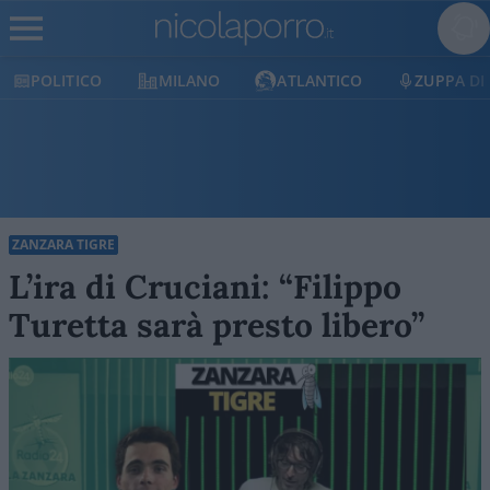
POLITICO
MILANO
ATLANTICO
ZUPPA DI
ZANZARA TIGRE
L’ira di Cruciani: “Filippo
Turetta sarà presto libero”