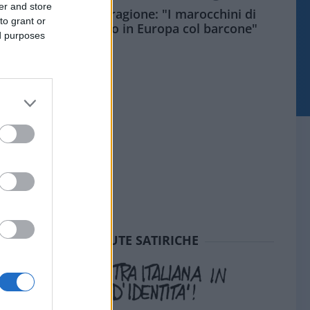
er and store
Meloni aveva ragione: "I marocchini di
to grant or
Ceuta sbarcano in Europa col barcone"
ed purposes
SEDUTE SATIRICHE