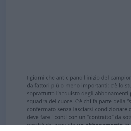
I giorni che anticipano l’inizio del campi
da fattori più o meno importanti: c’è lo s
soprattutto l’acquisto degli abbonamenti p
squadra del cuore. C’è chi fa parte della “
confermato senza lasciarsi condizionare 
deve fare i conti con un “contratto” da sot
perché chi acquista
un abbonamento
in 