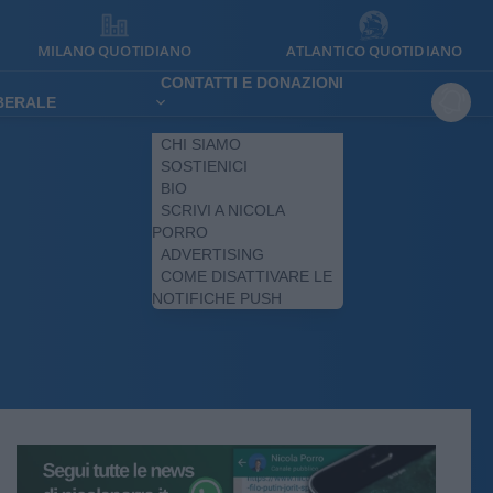
MILANO QUOTIDIANO
ATLANTICO QUOTIDIANO
CONTATTI E DONAZIONI
IBERALE
CHI SIAMO
SOSTIENICI
BIO
SCRIVI A NICOLA
PORRO
ADVERTISING
COME DISATTIVARE LE
NOTIFICHE PUSH