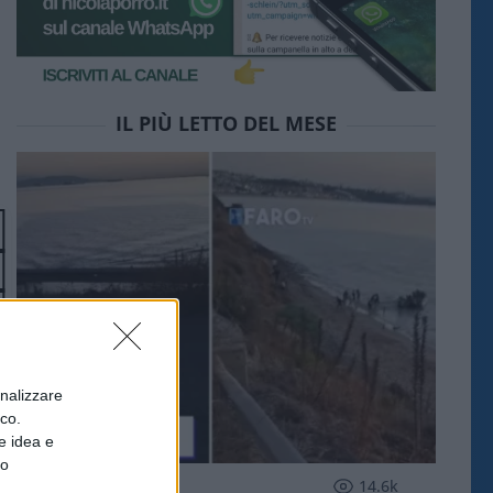
IL PIÙ LETTO DEL MESE
onalizzare
ico.
e idea e
to
ESTERI
14.6k