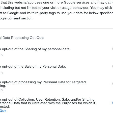
 that this website/app uses one or more Google services and may gath
including but not limited to your visit or usage behaviour. You may click 
 to Google and its third-party tags to use your data for below specifi
ogle consent section.
l Data Processing Opt Outs
o opt-out of the Sharing of my personal data.
04:39
In
 profondamente l’Italia e le sue inestimabili
o opt-out of the Sale of my Personal Data.
i Uniti la qualità dell’artigianato orafo del
In
che bloccano l’Italia.
to opt-out of processing my Personal Data for Targeted
ing.
In
o opt-out of Collection, Use, Retention, Sale, and/or Sharing
ersonal Data that Is Unrelated with the Purposes for which it
lected.
6
Out