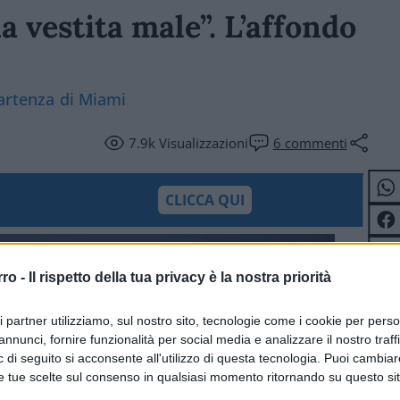
na vestita male”. L’affondo
partenza di Miami
7.9k
Visualizzazioni
6
commenti
CLICCA QUI
rro -
Il rispetto della tua privacy è la nostra priorità
ri partner utilizziamo, sul nostro sito, tecnologie come i cookie per pers
annunci, fornire funzionalità per social media e analizzare il nostro traff
 di seguito si acconsente all'utilizzo di questa tecnologia. Puoi cambiar
e tue scelte sul consenso in qualsiasi momento ritornando su questo si