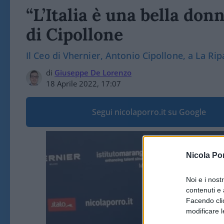
“L’Italia è una bella don
di Cipollone
Il Ceo di Vhernier, Antonio Cipollone, a La Ri
di
Giuseppe De Lorenzo
18 Aprile 2022, 17:07
Segui nicolaporro.it su Google
Video
Player
Nicola Po
Noi e i nost
contenuti e 
Facendo clic
modificare l