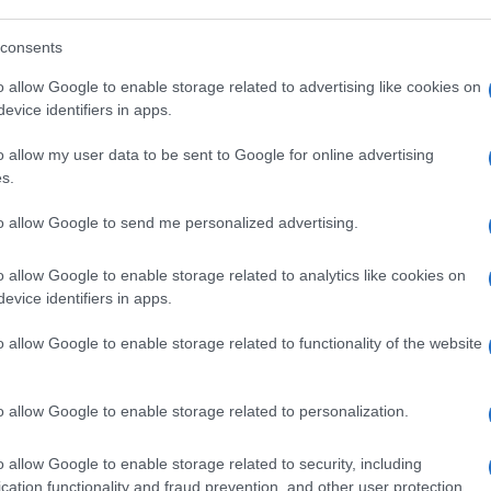
Leggi i commenti
consents
o allow Google to enable storage related to advertising like cookies on
evice identifiers in apps.
o allow my user data to be sent to Google for online advertising
s.
sa di controllare chi ha
to allow Google to send me personalized advertising.
o allow Google to enable storage related to analytics like cookies on
ntrolli sugli abbonati: pagare il posto non
evice identifiers in apps.
arlo
o allow Google to enable storage related to functionality of the website
1.6k
Visualizzazioni
4
commenti
o allow Google to enable storage related to personalization.
o allow Google to enable storage related to security, including
cation functionality and fraud prevention, and other user protection.