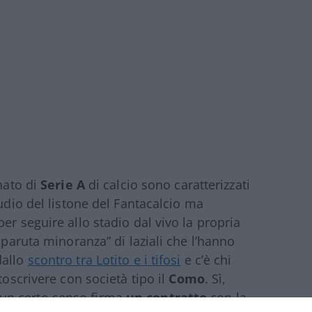
onato di
Serie A
di calcio sono caratterizzati
tudio del listone del Fantacalcio ma
er seguire allo stadio dal vivo la propria
sparuta minoranza” di laziali che l’hanno
dallo
scontro tra Lotito e i tifosi
e c’è chi
toscrivere con società tipo il
Como
. Sì,
un certo senso firma
un contratto
con la