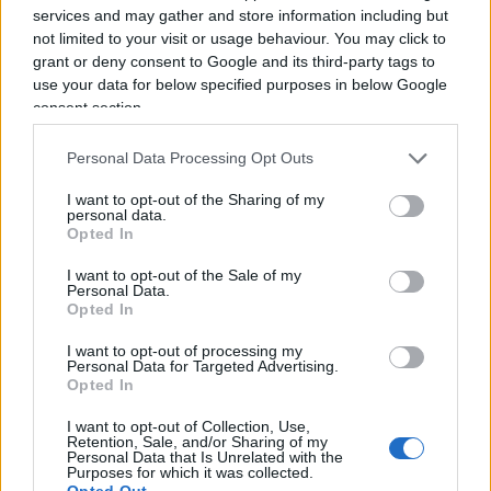
non di rado nelle strade abbiamo armi spuntate.
services and may gather and store information including but
not limited to your visit or usage behaviour. You may click to
grant or deny consent to Google and its third-party tags to
use your data for below specified purposes in below Google
consent section.
Oggi questa inchiesta da cui emergono dettagli
estremamente inquietanti, progetti di futuri
Personal Data Processing Opt Outs
attentati per “costringere un po’ lo Stato a fa i
I want to opt-out of the Sharing of my
conti…” e non ultimo il desiderio di reperire nuove
personal data.
leve, ad esempio fra i pro-Pal, impongono ancora
Opted In
una volta la stessa riflessione:
serve tolleranza
I want to opt-out of the Sale of my
zero
contro qualsivoglia attività che possa anche
Personal Data.
Opted In
solo minimamente tangere l’area anarco-
insurrezionalista e gli esaltati che ne fanno parte e
I want to opt-out of processing my
Personal Data for Targeted Advertising.
si mescolano di continuo a realtà che potrebbero
Opted In
apparire innocue.
I want to opt-out of Collection, Use,
Retention, Sale, and/or Sharing of my
Personal Data that Is Unrelated with the
Purposes for which it was collected.
Valter Mazzetti, Segretario generale Fsp Polizia di
Opted Out