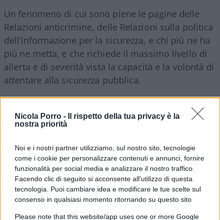
Un fenomeno di cui sono piene le pagine delle
Relazioni anticrimine, delle Relazioni sulla politica
dell’informazione per la sicurezza, e chi più ne ha
più ne metta, e che richiede il massimo livello di
allerta e di severità vista la capacità e la volontà di
attentare alla sicurezza pubblica.
Era il marzo di ben tre anni fa quando, dopo
Nicola Porro -
Il rispetto della tua privacy è la
l’ennesimo scempio compiuto con una delle tante
nostra priorità
manifestazioni per Alfredo Cospito e i “soliti” feriti
tra i poliziotti, urlavamo il nostro sdegno per
Noi e i nostri partner utilizziamo, sul nostro sito, tecnologie
come i cookie per personalizzare contenuti e annunci, fornire
l’infamia di delinquenti che si accaniscono contro
funzionalità per social media e analizzare il nostro traffico.
chi svolge il proprio lavoro rappresentando lo
Facendo clic di seguito si acconsente all'utilizzo di questa
Stato che loro vogliono sovvertire.
Criminali che
tecnologia. Puoi cambiare idea e modificare le tue scelte sul
consenso in qualsiasi momento ritornando su questo sito
non esitano a scatenare la propria violenza
,
che spesso vengono sottovalutati, e contro cui
Please note that this website/app uses one or more Google