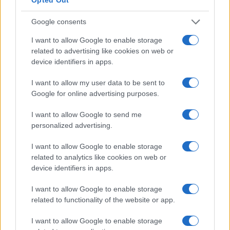
Stato
Google consents
Nicolaporro.it è anche su Whatsapp. È
I want to allow Google to enable storage
sufficiente
cliccare qui
per iscriversi al canale ed
related to advertising like cookies on web or
device identifiers in apps.
essere sempre aggiornati (gratis).
I want to allow my user data to be sent to
Google for online advertising purposes.
#ANARCHICI
#POLIZIA
#VIOLENZA
I want to allow Google to send me
personalized advertising.
29
Leggi i commenti
I want to allow Google to enable storage
related to analytics like cookies on web or
device identifiers in apps.
SEDUTE SATIRICHE
I want to allow Google to enable storage
Vignetta del 07/08/2026
related to functionality of the website or app.
I want to allow Google to enable storage