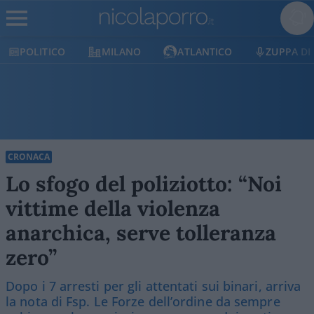
POLITICO
MILANO
ATLANTICO
ZUPPA DI
CRONACA
Lo sfogo del poliziotto: “Noi
vittime della violenza
anarchica, serve tolleranza
zero”
Dopo i 7 arresti per gli attentati sui binari, arriva
la nota di Fsp. Le Forze dell’ordine da sempre