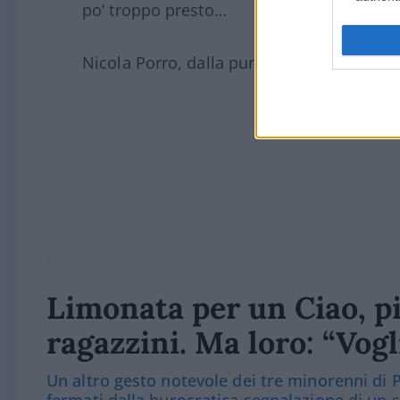
po’ troppo presto…
Nicola Porro, dalla puntata di
Stasera Ital
Limonata per un Ciao, pi
ragazzini. Ma loro: “Vo
Un altro gesto notevole dei tre minorenni d
fermati dalla burocratica segnalazione di un s