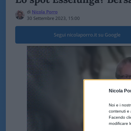
di
Nicola Porro
30 Settembre 2023, 15:00
Segui nicolaporro.it su Google
Video
Player
Nicola Po
Noi e i nost
contenuti e 
Facendo clic
modificare l