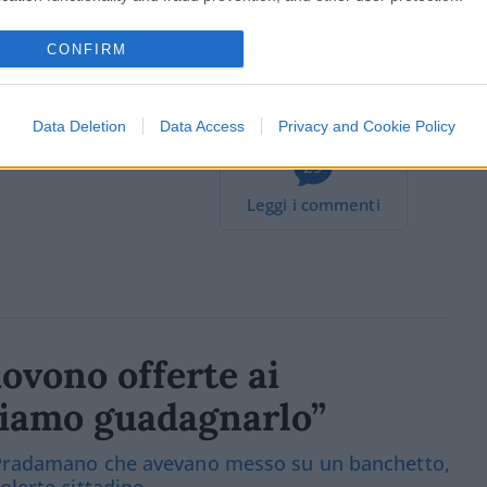
CONFIRM
ia
del 27 settembre
Data Deletion
Data Access
Privacy and Cookie Policy
29
Leggi i commenti
ovono offerte ai
gliamo guadagnarlo”
i Pradamano che avevano messo su un banchetto,
olerte cittadino