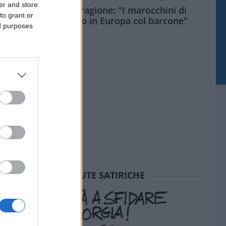
er and store
Meloni aveva ragione: "I marocchini di
to grant or
Ceuta sbarcano in Europa col barcone"
ed purposes
SEDUTE SATIRICHE