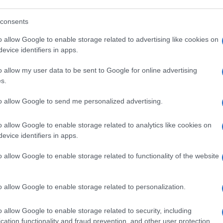
luidi, non fluidi, aperti, alti, bassi, insomma
consents
ne evidentemente a
Bersani
. L’ex segretario
o allow Google to enable storage related to advertising like cookies on
bagliato” mettere in mezzo “la sofferenza
evice identifiers in apps.
mmerciali”. E viene un po’ da ridere perché
o allow my user data to be sent to Google for online advertising
olino. Perché forse Bersani non ricorda
s.
lettorali, con una bambina ghanese di 4
to allow Google to send me personalized advertising.
a la bambina del nostro futuro. Magari non
politici sì. Come quelli di tante altre
o allow Google to enable storage related to analytics like cookies on
nni parlare all’interno dei palazzetti dello
evice identifiers in apps.
o allow Google to enable storage related to functionality of the website
 E lo stesso +Europa. Ma se anche uno
spot
o allow Google to enable storage related to personalization.
ttito politico viene da chiedersi se questa
o allow Google to enable storage related to security, including
ugno del 2024 non sia iniziata davvero un
cation functionality and fraud prevention, and other user protection.