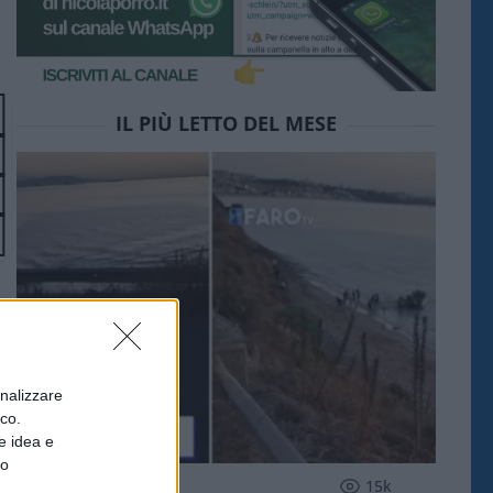
IL PIÙ LETTO DEL MESE
onalizzare
ico.
e idea e
to
ESTERI
15k