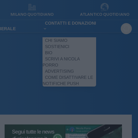
MILANO QUOTIDIANO
ATLANTICO QUOTIDIANO
CONTATTI E DONAZIONI
IBERALE
CHI SIAMO
SOSTIENICI
BIO
SCRIVI A NICOLA
PORRO
ADVERTISING
COME DISATTIVARE LE
NOTIFICHE PUSH