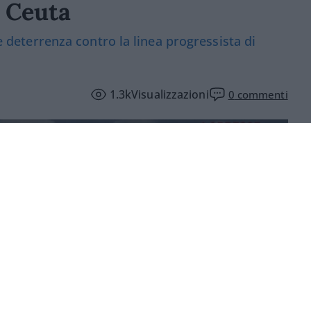
 Ceuta
 e deterrenza contro la linea progressista di
1.3k
Visualizzazioni
0
commenti