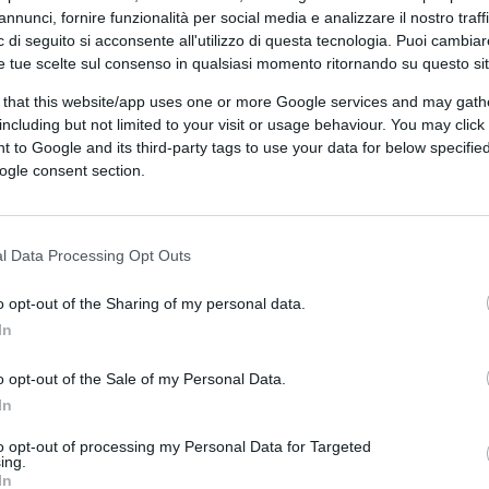
annunci, fornire funzionalità per social media e analizzare il nostro traff
 di seguito si acconsente all'utilizzo di questa tecnologia. Puoi cambiar
e tue scelte sul consenso in qualsiasi momento ritornando su questo si
 that this website/app uses one or more Google services and may gath
including but not limited to your visit or usage behaviour. You may click 
 to Google and its third-party tags to use your data for below specifi
ogle consent section.
l Data Processing Opt Outs
ferite su Google
CLICCA QUI
o opt-out of the Sharing of my personal data.
In
0:00
/
--:--
o opt-out of the Sale of my Personal Data.
perché, intervenuta la guerra ucraina, la
In
ondo gli auspici degli angloamericani.
The
to opt-out of processing my Personal Data for Targeted
: Koren’ zla
) è un film del 2017, quando
ing.
In