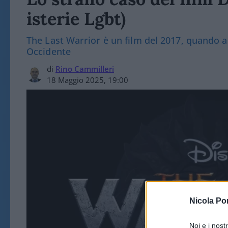
isterie Lgbt)
The Last Warrior è un film del 2017, quando a
Occidente
di
Rino Cammilleri
18 Maggio 2025, 19:00
Nicola Po
Noi e i nost