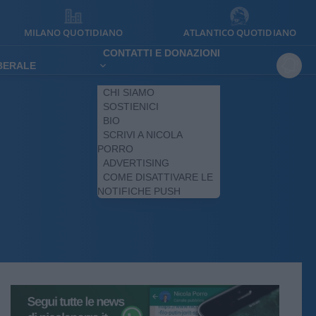
MILANO QUOTIDIANO
ATLANTICO QUOTIDIANO
CONTATTI E DONAZIONI
IBERALE
CHI SIAMO
SOSTIENICI
BIO
SCRIVI A NICOLA
PORRO
ADVERTISING
COME DISATTIVARE LE
NOTIFICHE PUSH