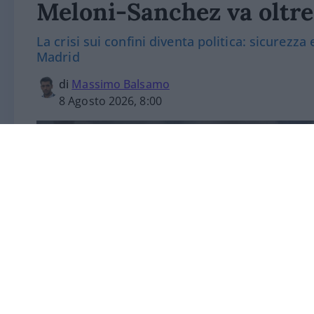
Meloni-Sanchez va oltre
La crisi sui confini diventa politica: sicurezza
Madrid
di
Massimo Balsamo
8 Agosto 2026, 8:00