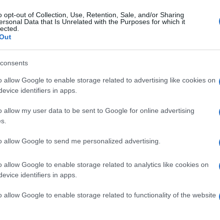
ano nell’abbraccio tra russi post sovietici e
mpletamente russo
, ma – udite – prodotto e
o opt-out of Collection, Use, Retention, Sale, and/or Sharing
ersonal Data that Is Unrelated with the Purposes for which it
omincia col classico logo del Castello della
lected.
Out
consents
o allow Google to enable storage related to advertising like cookies on
Ekaterina Vilkova che però fa la parte della
evice identifiers in apps.
ia, il giovane protagonista è un mago
ati, si infila in un toboga. Che però si rivela
o allow my user data to be sent to Google for online advertising
s.
mondo medieval-fantastico dove la magia
rende di essere il figlio di un grande
to allow Google to send me personalized advertising.
a sorte dei buoni. Solo che lui è un
 gli altri strampalati personaggi si imbatte
o allow Google to enable storage related to analytics like cookies on
evice identifiers in apps.
la tradizione russa. Be’, narrare qui il resto
e
si tratta soprattutto di un film di grande
o allow Google to enable storage related to functionality of the website