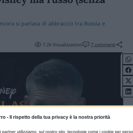
ncora si parlava di abbraccio tra Russia e
7.2k
Visualizzazioni
7
commenti
rro -
Il rispetto della tua privacy è la nostra priorità
ri partner utilizziamo, sul nostro sito, tecnologie come i cookie per pers