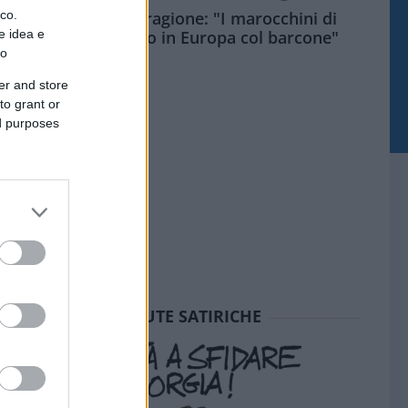
ico.
Meloni aveva ragione: "I marocchini di
e idea e
Ceuta sbarcano in Europa col barcone"
to
er and store
to grant or
ed purposes
SEDUTE SATIRICHE