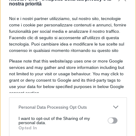
nostra priorità
immobili e per tutti i contribuenti, nei centri con
meno di tremila abitanti: un modo concreto per
Noi e i nostri partner utilizziamo, sul nostro sito, tecnologie
favorire la rinascita dei tanti borghi d’Italia
come i cookie per personalizzare contenuti e annunci, fornire
abbandonati
funzionalità per social media e analizzare il nostro traffico.
Facendo clic di seguito si acconsente all'utilizzo di questa
3.
esenzione dall’imposta per gli immobili
tecnologia. Puoi cambiare idea e modificare le tue scelte sul
commerciali e produttivi sfitti: un atto di giustizia,
consenso in qualsiasi momento ritornando su questo sito
per eliminare una vera e propria vessazione.
Please note that this website/app uses one or more Google
services and may gather and store information including but
In sostanza, l’opposizione politica e parlamentare
not limited to your visit or usage behaviour. You may click to
grant or deny consent to Google and its third-party tags to
italiana (che i sondaggi accreditano come
use your data for below specified purposes in below Google
rappresentante della maggioranza degli elettori)
consent section.
indica quale unica
proposta fiscale
di tipo
strutturale una decisa attenuazione del peso
Personal Data Processing Opt Outs
dell’Imu. Perché è importante sottolinearlo?
I want to opt-out of the Sharing of my
personal data.
Perché il fatto che nel dibattito politico entri in
Opted In
modo così deciso il tema della riduzione