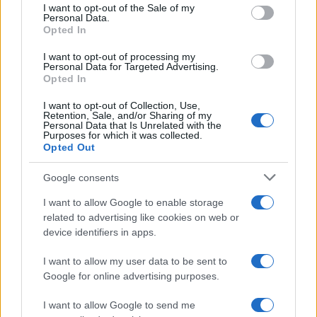
dell’imposizione patrimoniale sugli immobili è
I want to opt-out of the Sale of my
Personal Data.
una novità. Sino ad ora, infatti, di Imu si era
Opted In
parlato (Confedilizia a parte, naturalmente)
I want to opt-out of processing my
essenzialmente per discutere sull’opportunità o
Personal Data for Targeted Advertising.
Opted In
meno di tassare la prima casa (facendolo, per di
più, in modo quasi sempre piuttosto superficiale).
I want to opt-out of Collection, Use,
Retention, Sale, and/or Sharing of my
Che finalmente un intero schieramento politico, in
Personal Data that Is Unrelated with the
Purposes for which it was collected.
un documento formale indirizzato al Premier,
Opted Out
metta in evidenza il “problema Imu” nella sua
Google consents
interezza, è già un risultato. Vuol dire che si è
finalmente compreso che questa imposta – con i
I want to allow Google to enable storage
related to advertising like cookies on web or
suoi 22 miliardi di euro di gettito annuo – non sta
device identifiers in apps.
soltanto (si fa per dire) depauperando il risparmio
privato degli italiani, ma sta causando effetti
I want to allow my user data to be sent to
negativi su tutta l’economia: compressione dei
Google for online advertising purposes.
consumi, chiusura di imprese, perdita di posti di
I want to allow Google to send me
lavoro, svuotamento delle garanzie bancarie ecc.