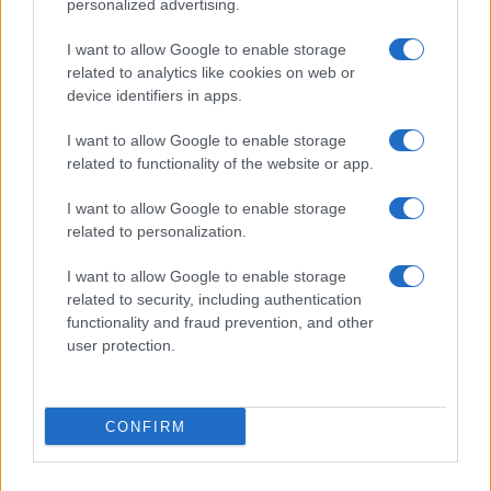
personalized advertising.
I want to allow Google to enable storage
#CENTRODESTRA
#IMU
#IRES
#IRPEF
related to analytics like cookies on web or
#PROPOSTA FISCALE
device identifiers in apps.
Pagina
PAGINA
I want to allow Google to enable storage
Precedente
SUCCESSIVA
related to functionality of the website or app.
I want to allow Google to enable storage
related to personalization.
27
Leggi i commenti
I want to allow Google to enable storage
related to security, including authentication
functionality and fraud prevention, and other
user protection.
SEDUTE SATIRICHE
Vignetta del 04/08/2026
CONFIRM