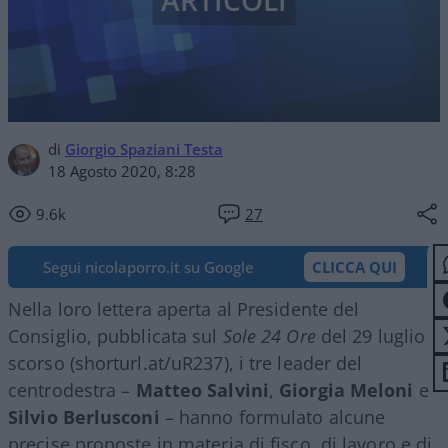
ARTICOLI
di
Giorgio Spaziani Testa
18 Agosto 2020, 8:28
9.6k
27
Segui nicolaporro.it su Google
CLICCA QUI
Nella loro lettera aperta al Presidente del
Consiglio, pubblicata sul
Sole 24 Ore
del 29 luglio
scorso (shorturl.at/uR237), i tre leader del
centrodestra –
Matteo Salvini
,
Giorgia Meloni
e
Silvio Berlusconi
– hanno formulato alcune
precise proposte in materia di fisco, di lavoro e di