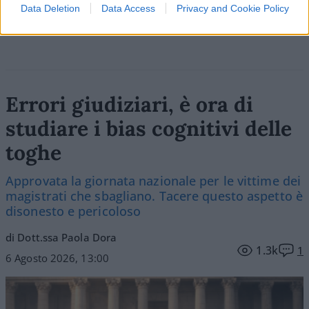
Vai all'archivio delle vignette
Data Deletion
Data Access
Privacy and Cookie Policy
Errori giudiziari, è ora di
studiare i bias cognitivi delle
toghe
Approvata la giornata nazionale per le vittime dei
magistrati che sbagliano. Tacere questo aspetto è
disonesto e pericoloso
di Dott.ssa Paola Dora
1.3k
1
6 Agosto 2026, 13:00