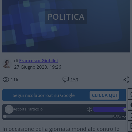
POLITICA
di
Francesco Giubilei
27 Giugno 2023, 19:26
11k
159
Segui nicolaporro.it su Google
CLICCA QUI
Ascolta l'articolo
0:00
/
--:--
In occasione della giornata mondiale contro le