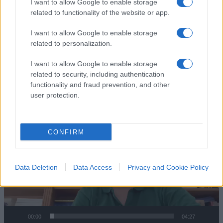
modelli negativi come quasi da emulare.
I want to allow Google to enable storage
L’immaginario, i mezzi di comunicazione, il
related to functionality of the website or app.
cinema e la televisione hanno una forte
I want to allow Google to enable storage
responsabilità.
Così non riusciremo mai a
related to personalization.
vincere la battaglia contro la droga
e
I want to allow Google to enable storage
continueranno purtroppo a rovinarsi le vite di
related to security, including authentication
migliaia di giovani italiani.
functionality and fraud prevention, and other
user protection.
Video
Player
CONFIRM
Data Deletion
Data Access
Privacy and Cookie Policy
00:00
04:27