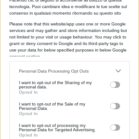
Facendo clic di seguito si acconsente all'utilizzo di questa
sfigato del gruppo.
tecnologia. Puoi cambiare idea e modificare le tue scelte sul
consenso in qualsiasi momento ritornando su questo sito
Questo è quello che avviene:
c’è un contesto
Please note that this website/app uses one or more Google
socioculturale che è favorevole all’utilizzo delle
services and may gather and store information including but
not limited to your visit or usage behaviour. You may click to
droghe leggere con delle conseguenze
grant or deny consent to Google and its third-party tags to
drammatiche. I dati e gli studi ci dicono che molto
use your data for below specified purposes in below Google
spesso, non è ovviamente una correlazione
consent section.
automatica, chi inizia a fare consumo di droghe
Personal Data Processing Opt Outs
leggere poi passa a droghe ben più pesanti e si
rovina a tutti gli effetti e la vita. Quindi il compito,
I want to opt-out of the Sharing of my
personal data.
il ruolo dello Stato e delle istituzioni della società
Opted In
dovrebbe essere quello di
contrastare le droghe
I want to opt-out of the Sale of my
e soprattutto spiegare ai giovani e giovanissimi
Personal Data.
Opted In
che molto spesso sono più vulnerabili e non
sempre capiscono quale sia il pericolo di utilizzare
I want to opt-out of processing my
Personal Data for Targeted Advertising.
le droghe e di quanto siano invece dannoso.
Opted In