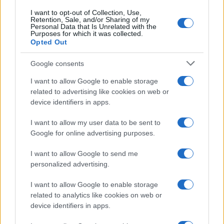
I want to opt-out of Collection, Use,
Retention, Sale, and/or Sharing of my
Personal Data that Is Unrelated with the
Al contrario, noi abbiamo sostanzialmente un
Purposes for which it was collected.
Opted Out
immaginario che è portato avanti da delle serie tv,
il cinema e anche attraverso i social network, dove
Google consents
si sdogana l’utilizzo delle droghe. Non è un caso
I want to allow Google to enable storage
che purtroppo quella tragedia che è avvenuta a
related to advertising like cookies on web or
Casal Palocco a Roma dove il giovane influencer
device identifiers in apps.
alla guida della Lamborghini
è stato trovato
I want to allow my user data to be sent to
positivo alla cannabis. Molto spesso c’è anche il
Google for online advertising purposes.
fatto che tanti giovani si mettono al volante dopo
aver fatto uso di droga. Lo fanno anche dopo aver
I want to allow Google to send me
personalized advertising.
assunto dell’alcol ed è sbagliato anche questo
ovviamente.
I want to allow Google to enable storage
related to analytics like cookies on web or
device identifiers in apps.
Il problema è che noi continuiamo a proporre dei