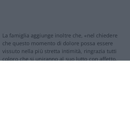
La famiglia aggiunge inoltre che, «nel chiedere
che questo momento di dolore possa essere
vissuto nella più stretta intimità, ringrazia tutti
coloro che si uniranno al suo lutto con affetto,
discrezione e rispetto. Per permettere, a chi lo ha
amato, di ricordarlo e di salutarlo, verrà
organizzata una cerimonia commemorativa nel
mese di settembre».
Considerato uno dei più importanti e amati
cantautori italiani, Guccini aveva esordito nel
1967, dando inizio a una carriera che lo ha portato