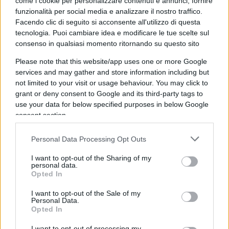
come i cookie per personalizzare contenuti e annunci, fornire
potenziale ricandidatura per un eventuale terzo
funzionalità per social media e analizzare il nostro traffico.
Facendo clic di seguito si acconsente all'utilizzo di questa
mandato (nella nuova formazione politica
tecnologia. Puoi cambiare idea e modificare le tue scelte sul
dimaiana non vige la regola che impone un limite
consenso in qualsiasi momento ritornando su questo sito
massimo di due mandati).
Please note that this website/app uses one or more Google
services and may gather and store information including but
not limited to your visit or usage behaviour. You may click to
grant or deny consent to Google and its third-party tags to
Luigi Di Maio dal canto suo pregusta già
la
use your data for below specified purposes in below Google
disastrosa rovina di Giuseppe Conte
, si frega le
consent section.
mani, ascolta pazientemente tutti i vecchi
Personal Data Processing Opt Outs
compagni del Movimento che fu e promette loro
di accoglierli nella sua nuova casa politica.
I want to opt-out of the Sharing of my
personal data.
Opted In
La grande transumanza dei grillini verso “Insieme
I want to opt-out of the Sale of my
per il futuro” potrebbe infatti avvenire già nelle
Personal Data.
Opted In
ore immediatamente successive a mercoledì 20
luglio, giorno in cui Mario Draghi si presenterà
I want to opt-out of processing my