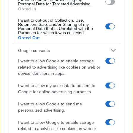
Personal Data for Targeted Advertising.
alle Camere per la parlamentarizzazione della
Opted In
crisi. E con
un Giuseppe Conte ogni giorno più
I want to opt-out of Collection, Use,
isolato
, Luigi Di Maio potrebbe sfruttare a proprio
Retention, Sale, and/or Sharing of my
Personal Data that Is Unrelated with the
vantaggio la situazione: approfittandosi della
Purposes for which it was collected.
sempre più folta compagine parlamentare a sua
Opted Out
disposizione e di un Movimento ormai fuori dalle
Google consents
logiche governative, l’attuale titolare degli Esteri
I want to allow Google to enable storage
potrebbe puntare a spostare l’asticella verso l’alto
related to advertising like cookies on web or
ed ottenere qualche ministero in più per la sua
device identifiers in apps.
formazione politica nel nascituro esecutivo orfano
I want to allow my user data to be sent to
dei pentastellati.
Google for online advertising purposes.
I want to allow Google to send me
personalized advertising.
Salvatore Di Bartolo, 19 luglio 2022
I want to allow Google to enable storage
related to analytics like cookies on web or
#LUIGI DI MAIO