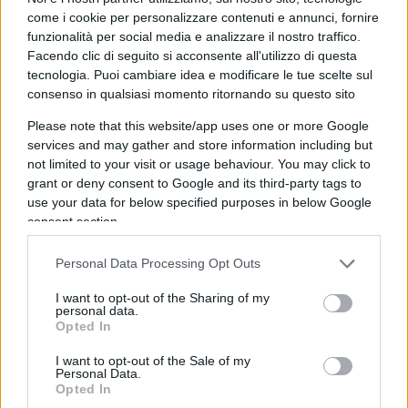
ospedali, portare i figli a scuola, fare la spesa ecc.;
come i cookie per personalizzare contenuti e annunci, fornire
decine di migliaia di attività economiche
funzionalità per social media e analizzare il nostro traffico.
chiuderanno i battenti, o nel migliore dei casi
Facendo clic di seguito si acconsente all'utilizzo di questa
ridurranno il lavoro ed il personale; a rimetterci
tecnologia. Puoi cambiare idea e modificare le tue scelte sul
consenso in qualsiasi momento ritornando su questo sito
saranno imprese, artigiani, professionisti e
comuni cittadini, colpevoli di non poter
Please note that this website/app uses one or more Google
services and may gather and store information including but
permettersi di acquistare un’auto di nuova
not limited to your visit or usage behaviour. You may click to
generazione o di prendere gli inefficienti mezzi
grant or deny consent to Google and its third-party tags to
pubblici.
use your data for below specified purposes in below Google
consent section.
Personal Data Processing Opt Outs
A pagare il conto di questa
folle manovra
I want to opt-out of the Sharing of my
liberticida
saranno soprattutto le famiglie meno
personal data.
abbienti. Tutto questo in nome della campagna di
Opted In
confinamento urbano del sindaco Gualtieri. Ecco,
I want to opt-out of the Sale of my
Personal Data.
credo che almeno questi 500.000 euro dei
Opted In
contribuenti per la campagna educativa pro-Ztl