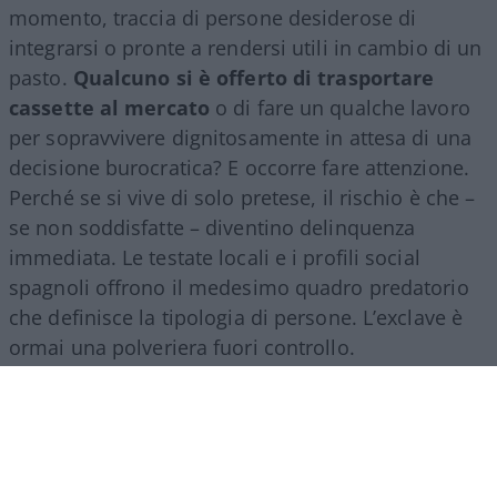
momento, traccia di persone desiderose di
integrarsi o pronte a rendersi utili in cambio di un
pasto.
Qualcuno si è offerto di trasportare
cassette al mercato
o di fare un qualche lavoro
per sopravvivere dignitosamente in attesa di una
decisione burocratica? E occorre fare attenzione.
Perché se si vive di solo pretese, il rischio è che –
se non soddisfatte – diventino delinquenza
immediata. Le testate locali e i profili social
spagnoli offrono il medesimo quadro predatorio
che definisce la tipologia di persone. L’exclave è
ormai una polveriera fuori controllo.