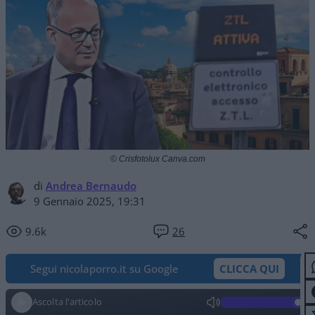
© Crisfotolux Canva.com
di
Andrea Bernaudo
9 Gennaio 2025, 19:31
9.6k
26
Segui nicolaporro.it su Google
CLICCA QUI
Ascolta l'articolo