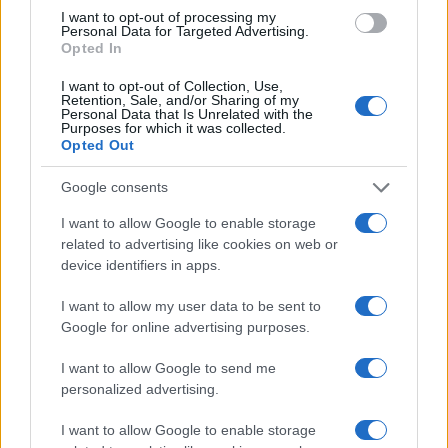
I want to opt-out of processing my
Gualtieri&Co. possano risparmiarli.
Personal Data for Targeted Advertising.
Opted In
Se esiste un giudice a Roma che ci darà ragione
I want to opt-out of Collection, Use,
Retention, Sale, and/or Sharing of my
sul
referendum
, chiameremo a raccolta tutte le
Personal Data that Is Unrelated with the
Purposes for which it was collected.
libere associazioni, i comitati territoriali No Ztl, i
Opted Out
partiti politici che si sono dichiarati contro questa
follia e saranno i romani a spazzare via il sogno
Google consents
distopico del sindaco Gualtieri.
I want to allow Google to enable storage
related to advertising like cookies on web or
device identifiers in apps.
Andrea Bernaudo, 9 gennaio 2025
I want to allow my user data to be sent to
Google for online advertising purposes.
Nicolaporro.it è anche su Whatsapp. È sufficiente
I want to allow Google to send me
cliccare qui
per iscriversi al canale ed essere sempre
personalized advertising.
aggiornati (gratis).
I want to allow Google to enable storage