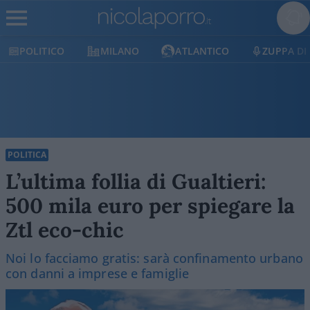
POLITICO
MILANO
ATLANTICO
ZUPPA DI
POLITICA
L’ultima follia di Gualtieri:
500 mila euro per spiegare la
Ztl eco-chic
Noi lo facciamo gratis: sarà confinamento urbano
con danni a imprese e famiglie