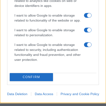
related to analytics like cookies on web or
device identifiers in apps.
#ROBERTO GUALTIERI
#ROMA
#ZTL
I want to allow Google to enable storage
related to functionality of the website or app.
26
Leggi i commenti
I want to allow Google to enable storage
related to personalization.
I want to allow Google to enable storage
SEDUTE SATIRICHE
related to security, including authentication
Vignetta del 07/08/2026
functionality and fraud prevention, and other
user protection.
Vai all'archivio delle vignette
CONFIRM
Data Deletion
Data Access
Privacy and Cookie Policy