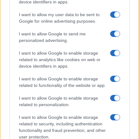
device identifiers in apps.
— Massimo Falcioni (@falcions85)
July 26, 2023
I want to allow my user data to be sent to
Google for online advertising purposes.
Sintesi: chi se ne frega di quello che dice
I want to allow Google to send me
personalized advertising.
Giamabruno. O meglio: magari parliamone, ma
trasformarlo in un caso politico da prime pagine
I want to allow Google to enable storage
sembra un tantino esagerato. Il giornalista sarà
related to analytics like cookies on web or
device identifiers in apps.
pur libero di dire ciò che vuole, anche se
condivide un tetto col premier nostrano. Che poi
I want to allow Google to enable storage
fa sorridere veder sollevare cotanta polemica sul
related to functionality of the website or app.
nulla proprio nel giorno in cui gli stessi media
I want to allow Google to enable storage
sopra citati,
Repubblica
e
Corriere
, ma pure la
related to personalization.
presidente Marinella Soldi, difendono a spada
I want to allow Google to enable storage
tratta le opinioni liberamente espresse da Roberto
related to security, including authentication
Saviano e che gli sono costate (
grave errore
functionality and fraud prevention, and other
dell’azienda
) la cacciata dalla
Rai
. E pensare che
user protection.