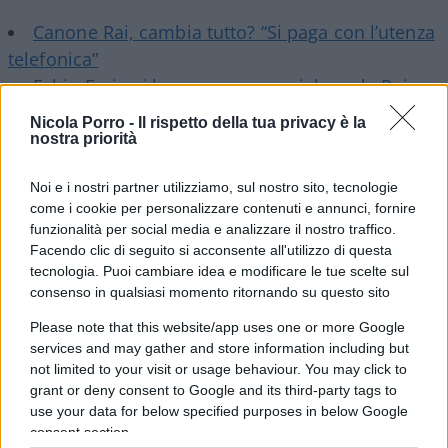
Canone Rai, cambia tutto? “Si paga con l’utenza
telefonica”
Fabio Fazio si lagna, guerra social con la Rai
Saviano via dalla Rai? Perché non sono
Nicola Porro -
Il rispetto della tua privacy è la
d’accordo
nostra priorità
Noi e i nostri partner utilizziamo, sul nostro sito, tecnologie
come i cookie per personalizzare contenuti e annunci, fornire
Niente di grave. Se non fosse che la vita
funzionalità per social media e analizzare il nostro traffico.
Facendo clic di seguito si acconsente all'utilizzo di questa
sentimentale di
Andrea Giambruno
ha fatto
tecnologia. Puoi cambiare idea e modificare le tue scelte sul
schizzare la “notizia” – se proprio così vogliamo
consenso in qualsiasi momento ritornando su questo sito
chiamarla – dai colonnini delle rubriche estive alle
Please note that this website/app uses one or more Google
home page di tutti i siti.
Repubblica
ci apre
services and may gather and store information including but
l’edizione online. Il
Corriere
le va dietro. Anche se
not limited to your visit or usage behaviour. You may click to
non si capisce per quale motivo Meloni dovrebbe
grant or deny consent to Google and its third-party tags to
use your data for below specified purposes in below Google
rispondere delle opinioni liberamente espresse
consent section.
dal suo compagno in orario di lavoro, non