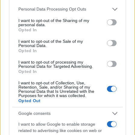
facendo questi parte dello staff presidenziale.
Personal Data Processing Opt Outs
Semmai sarà l’editore a intervenire, no? A maggior
I want to opt-out of the Sharing of my
ragione in un Paese come l’Italia dove, da sempre,
personal data.
Opted In
il ruolo della first lady o del first gentleman non
ha alcuna rilevanza pubblica se non per le
I want to opt-out of the Sale of my
Personal Data.
classiche foto di rito alla cerimonia del
Opted In
giuramento. O alla prima della Scala.
I want to opt-out of processing my
Personal Data for Targeted Advertising.
Opted In
Il problema non sono i capelli, né ciò che dice. Ma
come lo dice, oltre alla postura, a quelle mani
I want to opt-out of Collection, Use,
Retention, Sale, and/or Sharing of my
conserte, alla gamba divaricata con la punta del
Personal Data that Is Unrelated with the
Purposes for which it was collected.
tacco che sbatte sul pavimento.
Opted Out
Google consents
"STATTENE A CASA TUA IN GERMANIA, NELLA
FORESTA NERA".
pic.twitter.com/uaWMIQX6B8
I want to allow Google to enable storage
related to advertising like cookies on web or